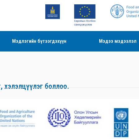
Мэдлэгийн бүтээгдэхүүн
Мэдээ мэдээлэл
т, хэлэлцүүлэг боллоо.