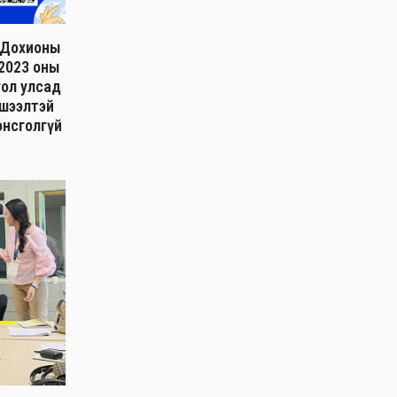
н Дохионы
 2023 оны
гол улсад
хшээлтэй
онсголгүй