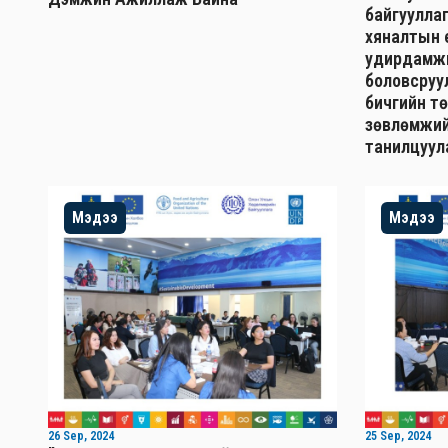
байгуулла
хяналтын 
удирдамжи
боловсруу
бичгийн т
зөвлөмжий
танилцуул
Мэдээ
Мэдээ
26 Sep, 2024
25 Sep, 2024