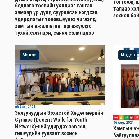
тогтоож, 
бодлого төсвийн уялдааг хангах
талаар хэ
замаар үр дүнд суурилсан нэгдсэн
зохион ба
удирдлагыг төлөвшүүлэх чиглэлд
хамтын ажиллагааг өргөжүүлэх
тухай хэлэлцэн, санал солилцлоо
Мэдээ
Мэдээ
08 Aug, 2024
Залуучуудын Зохистой Хөдөлмөрийн
Сүлжээ (Decent Work for Youth
06 Aug, 2024
Network)-ний удирдах зөвлөл,
Хамтын аж
гишүүдийн уулзалт зохион
байгууллаа