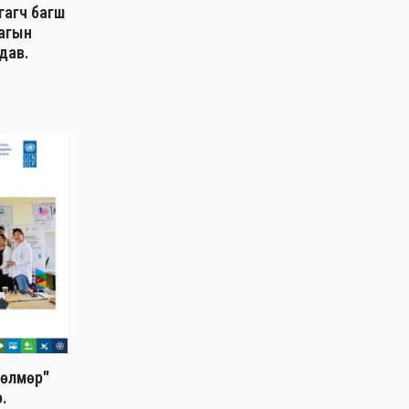
гагч багш
лагын
дав.
дөлмөр"
о.