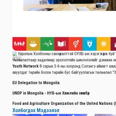
Европын Холбооны санхүүжилттэй ОУХБ-ын хэрэгжүүлж буй
төлөвлөлтөөр хөдөлмөр эрхлэлтийн шинэчлэлийг дэмжих нь
Youth Network
8 сарын 5-6-ны хооронд Сэлэнгэ аймагт ажи
явуулдаг төрийн болон төрийн бус байгууллагын төлөөлөл "З
EU Delegation to Mongolia
UNDP in Mongolia - НҮБ-ын Хөгжлийн хөтөлбөр
Food and Agriculture Organization of the United Nations 
Холбогдох Мэдээлэл