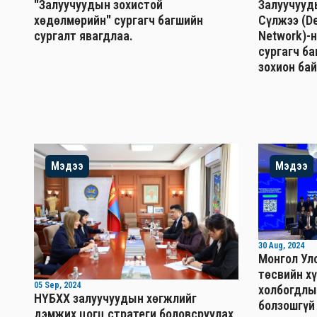
"Залуучуудын зохистой
Залуучууд
хөдөлмөрийн" сургагч багшийн
Сүлжээ (De
сургалт явагдлаа.
Network)-
сургагч б
зохион бай
Мэдээ
Мэдээ
30 Aug, 2024
Монгол Ул
төсвийн хү
05 Sep, 2024
холбогдлы
НҮБХХ залуучуудын хөгжлийг
болзошгүй
дэмжих цогц стратеги боловсруулах,