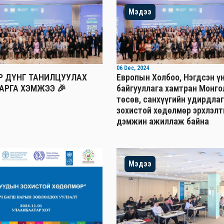
Мэдээ
06 Dec, 2024
ҮР ДҮНГ ТАНИЛЦУУЛАХ
Европын Холбоо, Нэгдсэн ү
АРГА ХЭМЖЭЭ 🎉
байгууллага хамтран Монго
төсөв, санхүүгийн удирдлаг
зохистой хөдөлмөр эрхлэлт
дэмжин ажиллаж байна
Мэдээ