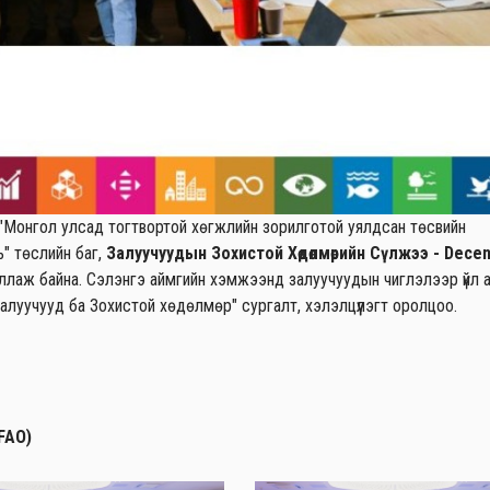
 "Монгол улсад тогтвортой хөгжлийн зорилготой уялдсан төсвийн
" төслийн баг,
Залуучуудын Зохистой Хөдөлмөрийн Сүлжээ - Decen
ллаж байна. Сэлэнгэ аймгийн хэмжээнд залуучуудын чиглэлээр үйл 
алуучууд ба Зохистой хөдөлмөр" сургалт, хэлэлцүүлэгт оролцоо.
(FAO)