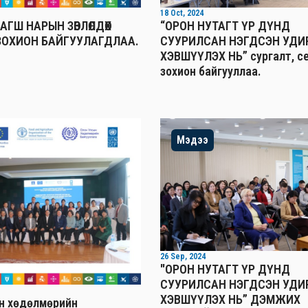
18 Oct, 2024
АГШ НАРЫН ЗӨВЛӨЛДӨХ
“ОРОН НУТАГТ ҮР ДҮНД
ЗОХИОН БАЙГУУЛАГДЛАА.
СУУРИЛСАН НЭГДСЭН УДИ
ХЭВШҮҮЛЭХ НЬ” сургалт, с
зохион байгууллаа.
Мэдээ
26 Sep, 2024
"ОРОН НУТАГТ ҮР ДҮНД
СУУРИЛСАН НЭГДСЭН УДИ
ХЭВШҮҮЛЭХ НЬ” ДЭМЖИХ
н хөдөлмөрийн