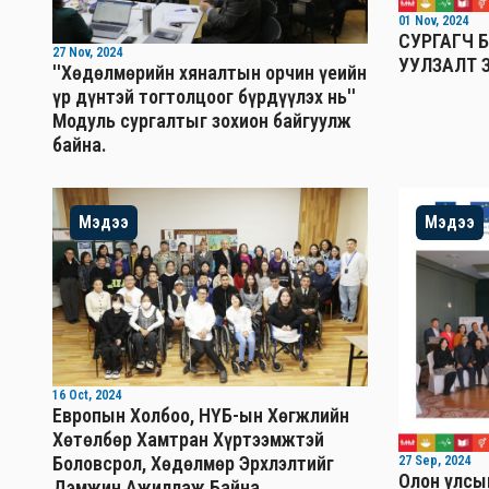
01 Nov, 2024
СУРГАГЧ Б
27 Nov, 2024
УУЛЗАЛТ 
''Хөдөлмөрийн хяналтын орчин үеийн
үр дүнтэй тогтолцоог бүрдүүлэх нь''
Mодуль сургалтыг зохион байгуулж
байна.
Мэдээ
Мэдээ
16 Oct, 2024
Европын Холбоо, НҮБ-ын Хөгжлийн
Хөтөлбөр Хамтран Хүртээмжтэй
Боловсрол, Хөдөлмөр Эрхлэлтийг
27 Sep, 2024
Олон улсы
Дэмжин Ажиллаж Байна