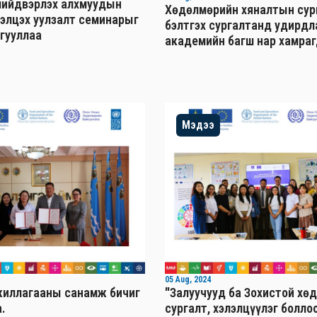
шийдвэрлэх алхмуудын
Хөдөлмөрийн хяналтын сур
лэлцэх уулзалт семинарыг
бэлтгэх сургалтанд удирд
йгууллаа
академийн багш нар хамраг
Мэдээ
05 Aug, 2024
иллагааны санамж бичиг
"Залуучууд ба Зохистой хө
.
сургалт, хэлэлцүүлэг болло