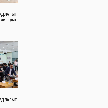
РДЛАГЫГ
еминарыг
РДЛАГЫГ