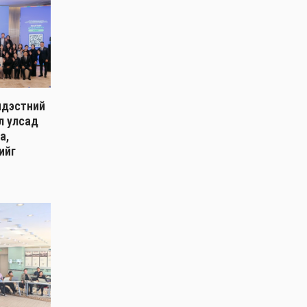
ндэстний
л улсад
а,
ийг