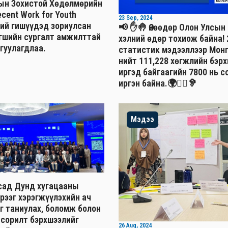
ын Зохистой Хөдөлмөрийн
cent Work for Youth
23 Sep, 2024
ний гишүүдэд зориулсан
📢 ✋🤚 Өнөөдөр Олон Улсы
агшийн сургалт амжилттай
хэлний өдөр тохиож байна!
гуулагдлаа.
статистик мэдээллээр Мон
нийт 111,228 хөгжлийн бэр
иргэд байгаагийн 7800 нь с
иргэн байна.🌍🧏‍♂️🦻
Мэдээ
сад Дунд хугацааны
рээг хэрэгжүүлэхийн ач
г таниулах, боломж болон
 сорилт бэрхшээлийг
26 Aug, 2024