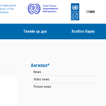
EN
MN
Төслийн үр дүн
Холбоо барих
Ангилал*
News
Video news
Picture news