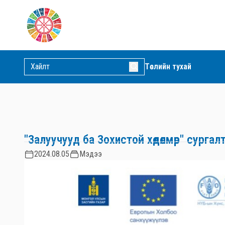
Төслийн тухай
"Залуучууд ба Зохистой хөдөлмөр" сургал
2024.08.05
Мэдээ