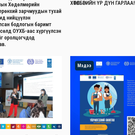
ХӨТӨЛБӨРИЙН ҮР ДҮН ГАРЛАА!
гын Хөдөлмөрийн
ерөнхий зарчмуудын тухай
д нийцүүлэн
лсан бодлогын баримт
өсөлд ОУХБ-аас хүргүүлсэн
г оролцогчдод
ав.
Мэдээ