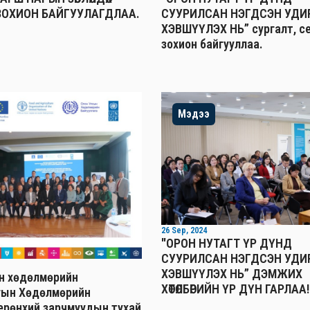
ЗОХИОН БАЙГУУЛАГДЛАА.
СУУРИЛСАН НЭГДСЭН УДИ
ХЭВШҮҮЛЭХ НЬ” сургалт, с
зохион байгууллаа.
Мэдээ
26 Sep, 2024
"ОРОН НУТАГТ ҮР ДҮНД
СУУРИЛСАН НЭГДСЭН УДИ
ХЭВШҮҮЛЭХ НЬ” ДЭМЖИХ
н хөдөлмөрийн
ХӨТӨЛБӨРИЙН ҮР ДҮН ГАРЛАА!
гын Хөдөлмөрийн
ерөнхий зарчмуудын тухай