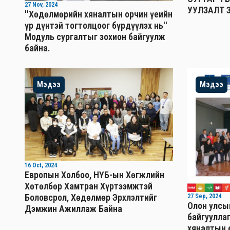
27 Nov, 2024
УУЛЗАЛТ 
''Хөдөлмөрийн хяналтын орчин үеийн
үр дүнтэй тогтолцоог бүрдүүлэх нь''
Mодуль сургалтыг зохион байгуулж
байна.
Мэдээ
Мэдээ
16 Oct, 2024
Европын Холбоо, НҮБ-ын Хөгжлийн
Хөтөлбөр Хамтран Хүртээмжтэй
Боловсрол, Хөдөлмөр Эрхлэлтийг
27 Sep, 2024
Олон улсы
Дэмжин Ажиллаж Байна
байгуулла
хяналтын 