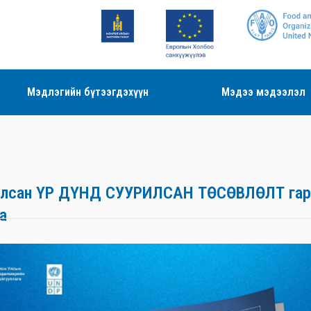
Мэдлэгийн бүтээгдэхүүн
Мэдээ мэдээлэл
руулсан ҮР ДҮНД СУУРИЛСАН ТӨСӨВЛӨЛТ га
а