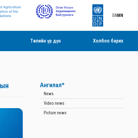
EN
MN
Төслийн үр дүн
Холбоо барих
рын
Ангилал*
News
Video news
Picture news