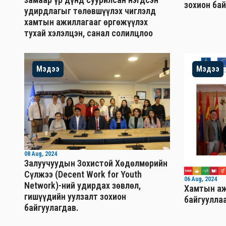
зохион ба
удирдлагыг төлөвшүүлэх чиглэлд
хамтын ажиллагааг өргөжүүлэх
тухай хэлэлцэн, санал солилцлоо
Мэдээ
Мэдээ
08 Aug, 2024
Залуучуудын Зохистой Хөдөлмөрийн
Сүлжээ (Decent Work for Youth
06 Aug, 2024
Network)-ний удирдах зөвлөл,
Хамтын аж
гишүүдийн уулзалт зохион
байгууллаа
байгуулагдав.