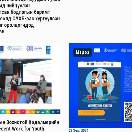
д нийцүүлэн
лсан бодлогын баримт
өсөлд ОУХБ-аас хүргүүлсэн
г оролцогчдод
ав.
Мэдээ
ын Зохистой Хөдөлмөрийн
cent Work for Youth
23 Sep, 2024