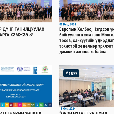
06 Dec, 2024
ҮР ДҮНГ ТАНИЛЦУУЛАХ
Европын Холбоо, Нэгдсэн ү
АРГА ХЭМЖЭЭ 🎉
байгууллага хамтран Монго
төсөв, санхүүгийн удирдлаг
зохистой хөдөлмөр эрхлэлт
дэмжин ажиллаж байна
Мэдээ
18 Oct, 2024
АГШ НАРЫН ЗӨВЛӨЛДӨХ
“ОРОН НУТАГТ ҮР ДҮНД