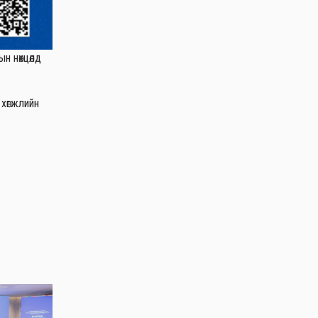
н нөхцөлд
хөгжлийн