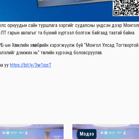
д улс орнуудын сайн туршлага зэргийг судалсны үндсэн дээр Монголы
арын авлагыг та бүхний хүртээл болгож байгаад таатай байна.
ын Хөгжлийн хөтөлбөрийн хэрэгжүүлж буй “Монгол Улсад Тогтвортой 
инэчлэлийг дэмжих нь” төслийн хүрээнд боловсруулав.
на уу
https://bit.ly/3w1iqsT
Мэдээ