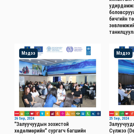
удирдамжи
боловсруу
бичгийн т
зөвлөмжий
танилцуул
Мэдээ
Мэдээ
26 Sep, 2024
25 Sep, 2024
"Залуучуудын зохистой
Залуучууд
хөдөлмөрийн" сургагч багшийн
Сүлжээ (De