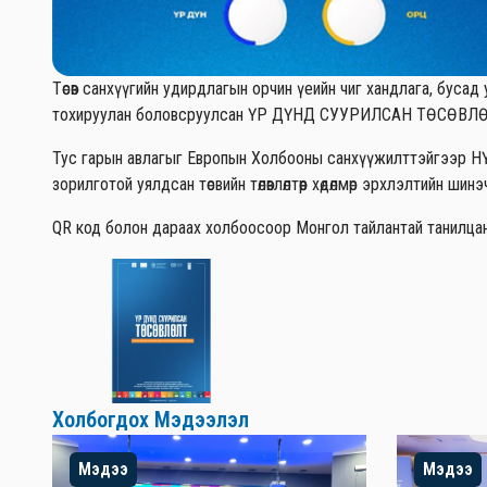
Төсөв санхүүгийн удирдлагын орчин үеийн чиг хандлага, буса
тохируулан боловсруулсан ҮР ДҮНД СУУРИЛСАН ТӨСӨВЛӨЛТ г
Тус гарын авлагыг Европын Холбооны санхүүжилттэйгээр НҮБ-
зорилготой уялдсан төсвийн төлөвлөлтөөр хөдөлмөр эрхлэлтийн ш
QR код болон дараах холбоосоор Монгол тайлантай танилца
Холбогдох Мэдээлэл
Мэдээ
Мэдээ