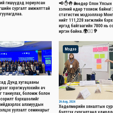
ний гишүүдэд зориулсан
📢 ✋🤚 Өнөөдөр Олон Улсы
агшийн сургалт амжилттай
хэлний өдөр тохиож байна!
гуулагдлаа.
статистик мэдээллээр Мон
нийт 111,228 хөгжлийн бэр
иргэд байгаагийн 7800 нь с
иргэн байна.🌍🧏‍♂️🦻
Мэдээ
сад Дунд хугацааны
рээг хэрэгжүүлэхийн ач
г таниулах, боломж болон
 сорилт бэрхшээлийг
26 Aug, 2024
шийдвэрлэх алхмуудын
Хөдөлмөрийн хяналтын сур
лэлцэх уулзалт семинарыг
бэлтгэх сургалтанд удирд