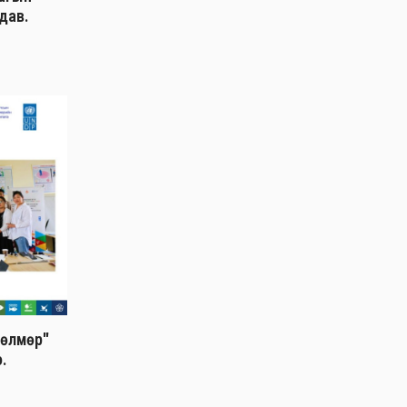
дав.
дөлмөр"
о.