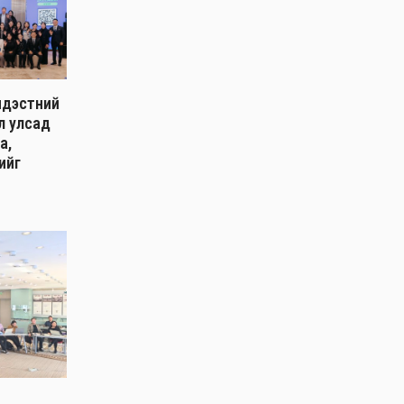
ндэстний
л улсад
а,
ийг