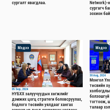
сургалт явагдлаа.
Network)-
сургагч б
зохион бай
Мэдээ
Мэдээ
30 Aug, 2024
Монгол Ул
төсвийн хү
05 Sep, 2024
холбогдлы
НҮБХХ залуучуудын хөгжлийг
болзошгүй
дэмжих цогц стратеги боловсруулах,
тогтоож, 
бодлого төсвийн уялдааг хангах
талаар хэ
замаар үр дүнд суурилсан нэгдсэн