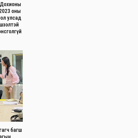
н Дохионы
 2023 оны
гол улсад
хшээлтэй
онсголгүй
гагч багш
лагын