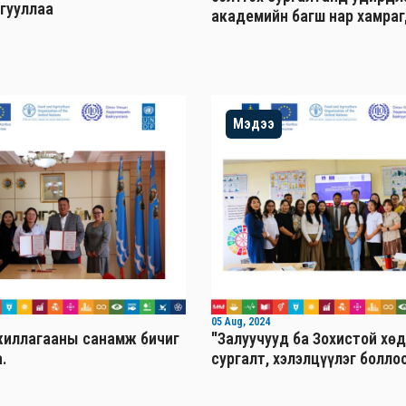
йгууллаа
академийн багш нар хамраг
Мэдээ
05 Aug, 2024
иллагааны санамж бичиг
"Залуучууд ба Зохистой хө
.
сургалт, хэлэлцүүлэг болло