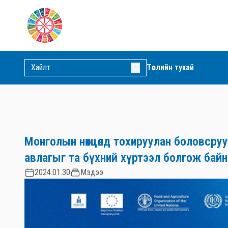
Төслийн тухай
Монголын нөхцөлд тохируулан боловс
авлагыг та бүхний хүртээл болгож байн
2024.01.30
Мэдээ