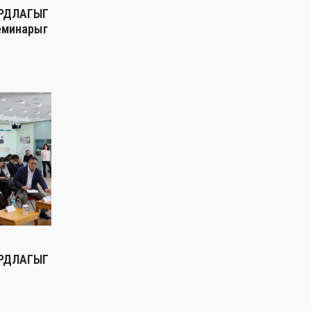
РДЛАГЫГ
еминарыг
РДЛАГЫГ