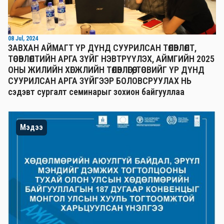
08 Jul, 2024
ЗАВХАН АЙМАГТ ҮР ДҮНД СУУРИЛСАН ТӨЛӨВЛӨЛТ,
ТӨСӨВЛӨЛТИЙН АРГА ЗҮЙГ НЭВТРҮҮЛЭХ, АЙМГИЙН 2025
ОНЫ ЖИЛИЙН ХӨГЖЛИЙН ТӨЛӨВЛӨГӨӨ, ТӨСВИЙГ ҮР ДҮНД
СУУРИЛСАН АРГА ЗҮЙГЭЭР БОЛОВСРУУЛАХ НЬ
сэдэвт сургалт семинарыг зохион байгууллаа
Мэдээ