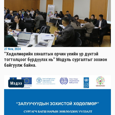
27 Nov, 2024
''Хөдөлмөрийн хяналтын орчин үеийн үр дүнтэй
тогтолцоог бүрдүүлэх нь'' Mодуль сургалтыг зохион
байгуулж байна.
Мэдээ