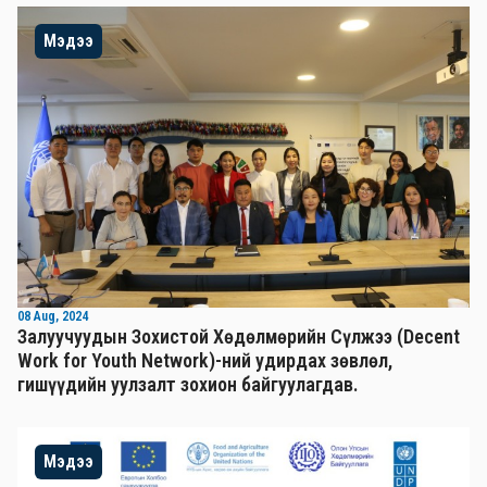
Мэдээ
08 Aug, 2024
Залуучуудын Зохистой Хөдөлмөрийн Сүлжээ (Decent
Work for Youth Network)-ний удирдах зөвлөл,
гишүүдийн уулзалт зохион байгуулагдав.
Мэдээ