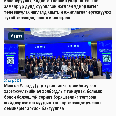
боловсруулах, бодлого төсвийн уялдааг хангах
замаар үр дүнд суурилсан нэгдсэн удирдлагыг
төлөвшүүлэх чиглэлд хамтын ажиллагааг өргөжүүлэх
тухай хэлэлцэн, санал солилцлоо
Мэдээ
30 Aug, 2024
Монгол Улсад Дунд хугацааны төсвийн хүрээг
хэрэгжүүлэхийн ач холбогдлыг таниулах, боломж
болон болзошгүй сорилт бэрхшээлийг тогтоож,
шийдвэрлэх алхмуудын талаар хэлэлцэх уулзалт
семинарыг зохион байгууллаа