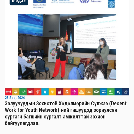
Мэдээ
25 Sep, 2024
Залуучуудын Зохистой Хөдөлмөрийн Сүлжээ (Decent
Work for Youth Network)-ний гишүүдэд зориулсан
сургагч багшийн сургалт амжилттай зохион
байгуулагдлаа.