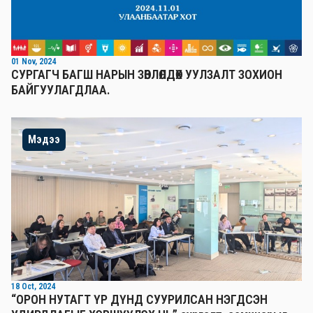
01 Nov, 2024
СУРГАГЧ БАГШ НАРЫН ЗӨВЛӨЛДӨХ УУЛЗАЛТ ЗОХИОН
БАЙГУУЛАГДЛАА.
Мэдээ
18 Oct, 2024
“ОРОН НУТАГТ ҮР ДҮНД СУУРИЛСАН НЭГДСЭН