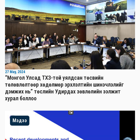
27 May, 2024
“Монгол Улсад ТХЗ-той уялдсан төсвийн
төлөвлөлтөөр хөдөлмөр эрхлэлтийн шинэчлэлийг
дэмжих нь” төслийн Удирдах зөвлөлийн ээлжит
хурал боллоо
Мэдээ