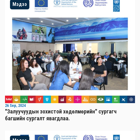
Мэдээ
26 Sep, 2024
"Залуучуудын зохистой хөдөлмөрийн" сургагч
багшийн сургалт явагдлаа.