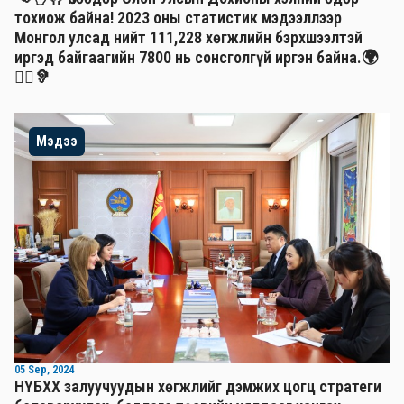
тохиож байна! 2023 оны статистик мэдээллээр
Монгол улсад нийт 111,228 хөгжлийн бэрхшээлтэй
иргэд байгаагийн 7800 нь сонсголгүй иргэн байна.🌍
🧏‍♂️🦻
Мэдээ
05 Sep, 2024
НҮБХХ залуучуудын хөгжлийг дэмжих цогц стратеги