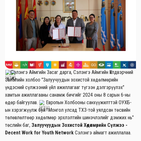
Сэлэнгэ Аймгийн Засаг дарга, Сэлэнгэ Аймгийн Үйлдвэрчний
Эвлэлийн холбоо "Залуучуудын зохистой хөдөлмөрийн
үндэсний сүлжээний үйл ажиллагааг түгээн дэлгэрүүлэх"
хамтын ажиллагааны санамж бичгийг 2024 оны 8 сарын 6-ны
өдөр байгуулав.
Европын Холбооны санхүүжилттэй ОУХБ-
ын хэрэгжүүлж буй "Монгол улсад ТХЗ-той уялдсан төсвийн
төлөвлөлтөөр хөдөлмөр эрхлэлтийн шинэчлэлийг дэмжих нь"
төслийн баг,
Залуучуудын Зохистой Хөдөлмөрийн Сүлжээ -
Decent Work for Youth Network
Сэлэнгэ аймагт ажиллалаа.