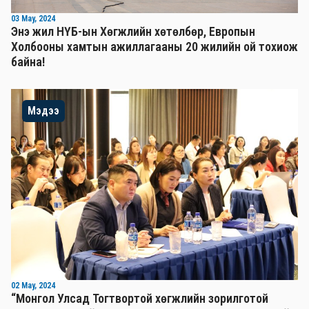
03 May, 2024
Энэ жил НҮБ-ын Хөгжлийн хөтөлбөр, Европын
Холбооны хамтын ажиллагааны 20 жилийн ой тохиож
байна!
Мэдээ
02 May, 2024
“Монгол Улсад Тогтвортой хөгжлийн зорилготой