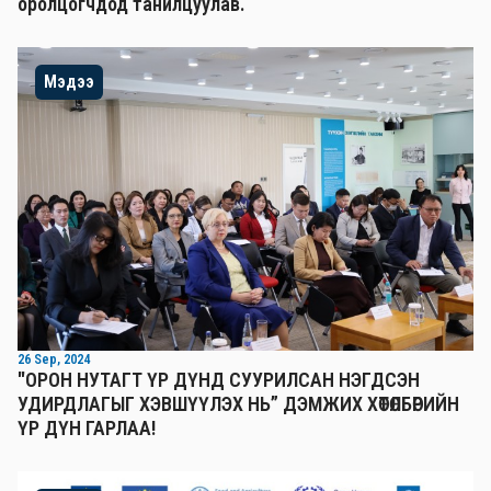
оролцогчдод танилцуулав.
Мэдээ
26 Sep, 2024
"ОРОН НУТАГТ ҮР ДҮНД СУУРИЛСАН НЭГДСЭН
УДИРДЛАГЫГ ХЭВШҮҮЛЭХ НЬ” ДЭМЖИХ ХӨТӨЛБӨРИЙН
ҮР ДҮН ГАРЛАА!