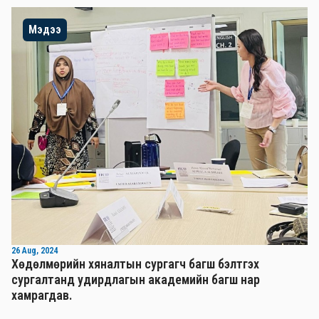
Мэдээ
26 Aug, 2024
Хөдөлмөрийн хяналтын сургагч багш бэлтгэх
сургалтанд удирдлагын академийн багш нар
хамрагдав.