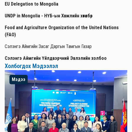
EU Delegation to Mongolia
UNDP in Mongolia - НҮБ-ын Хөгжлийн хөтөлбөр
Food and Agriculture Organization of the United Nations
(FAO)
Сэлэнгэ Аймгийн Засаг Даргын Тамгын Газар
Сэлэнгэ Аймгийн Үйлдвэрчний Эвлэлийн холбоо
Холбогдох Мэдээлэл
Мэдээ