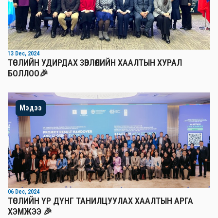
13 Dec, 2024
ТӨСЛИЙН УДИРДАХ ЗӨВЛӨЛИЙН ХААЛТЫН ХУРАЛ
БОЛЛОО🎉
Мэдээ
06 Dec, 2024
ТӨСЛИЙН ҮР ДҮНГ ТАНИЛЦУУЛАХ ХААЛТЫН АРГА
ХЭМЖЭЭ 🎉