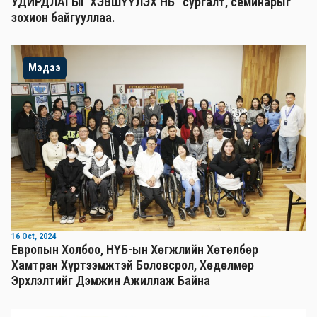
УДИРДЛАГЫГ ХЭВШҮҮЛЭХ НЬ” сургалт, семинарыг
зохион байгууллаа.
Мэдээ
16 Oct, 2024
Европын Холбоо, НҮБ-ын Хөгжлийн Хөтөлбөр
Хамтран Хүртээмжтэй Боловсрол, Хөдөлмөр
Эрхлэлтийг Дэмжин Ажиллаж Байна