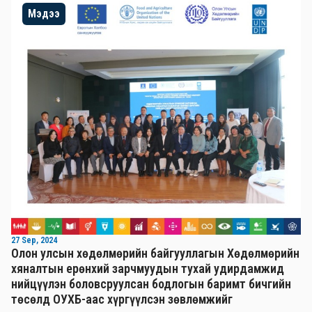
Мэдээ
27 Sep, 2024
Олон улсын хөдөлмөрийн байгууллагын Хөдөлмөрийн
хяналтын ерөнхий зарчмуудын тухай удирдамжид
нийцүүлэн боловсруулсан бодлогын баримт бичгийн
төсөлд ОУХБ-аас хүргүүлсэн зөвлөмжийг