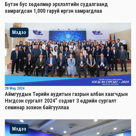
Бүтэн бус хөдөлмөр эрхлэлтийн судалгаанд
хамрагдсан 1,000 гаруй иргэн хамрагдлаа
Мэдээ
28 May, 2024
Аймгуудын Төрийн аудитын газрын албан хаагчдын
Нэгдсэн сургалт 2024” сэдэвт 3 өдрийн сургалт
семинар зохион байгууллаа
Мэдээ