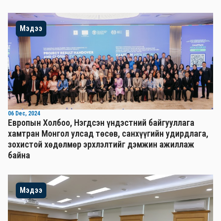
Мэдээ
06 Dec, 2024
Европын Холбоо, Нэгдсэн үндэстний байгууллага
хамтран Монгол улсад төсөв, санхүүгийн удирдлага,
зохистой хөдөлмөр эрхлэлтийг дэмжин ажиллаж
байна
Мэдээ