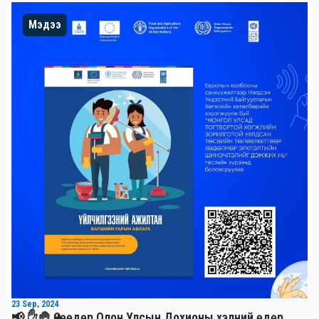
Мэдээ
23 Sep, 2024
📢 ✋🤚 Өнөөдөр Олон Улсын Дохионы хэлний өдөр