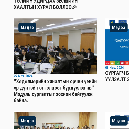
ТӨСЛИЙН УДИРДАХ ЗӨВЛӨЛИЙН
ХААЛТЫН ХУРАЛ БОЛЛОО🎉
Мэдээ
Мэдээ
01 Nov, 2024
СУРГАГЧ Б
27 Nov, 2024
УУЛЗАЛТ 
''Хөдөлмөрийн хяналтын орчин үеийн
үр дүнтэй тогтолцоог бүрдүүлэх нь''
Mодуль сургалтыг зохион байгуулж
байна.
Мэдээ
Мэдээ