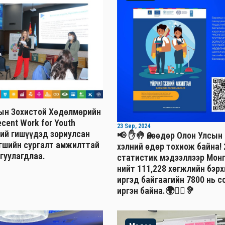
ын Зохистой Хөдөлмөрийн
cent Work for Youth
23 Sep, 2024
ний гишүүдэд зориулсан
📢 ✋🤚 Өнөөдөр Олон Улсы
агшийн сургалт амжилттай
хэлний өдөр тохиож байна!
гуулагдлаа.
статистик мэдээллээр Мон
нийт 111,228 хөгжлийн бэр
иргэд байгаагийн 7800 нь с
иргэн байна.🌍🧏‍♂️🦻