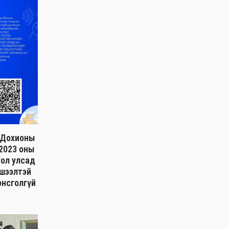
н Дохионы
 2023 оны
гол улсад
хшээлтэй
онсголгүй