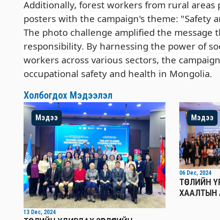
Additionally, forest workers from rural areas
posters with the campaign's theme: "Safety a
The photo challenge amplified the message t
responsibility. By harnessing the power of so
workers across various sectors, the campaign
occupational safety and health in Mongolia.
Холбогдох Мэдээлэл
Мэдээ
Мэдээ
06 Dec, 2024
ТӨСЛИЙН 
ХААЛТЫН 
13 Dec, 2024