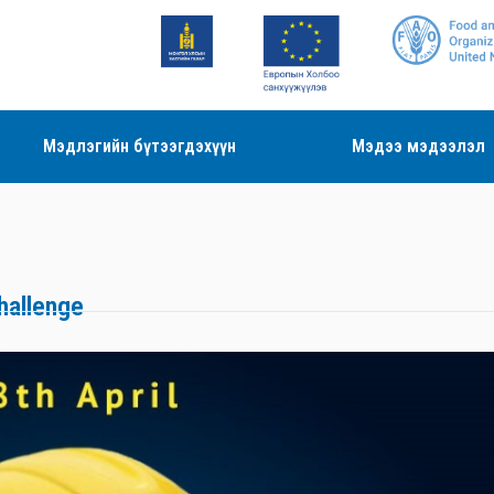
Мэдлэгийн бүтээгдэхүүн
Мэдээ мэдээлэл
hallenge