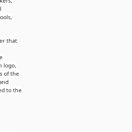
kers,
l
ools,
er that
te
n logo,
s of the
and
ed to the