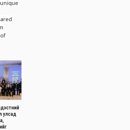
n unique
hared
om
 of
ндэстний
л улсад
а,
ийг