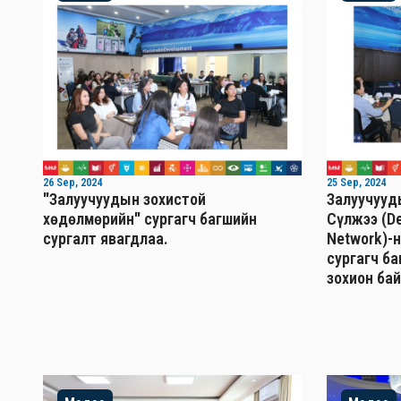
26 Sep, 2024
25 Sep, 2024
"Залуучуудын зохистой
Залуучууд
хөдөлмөрийн" сургагч багшийн
Сүлжээ (De
сургалт явагдлаа.
Network)-
сургагч б
зохион бай