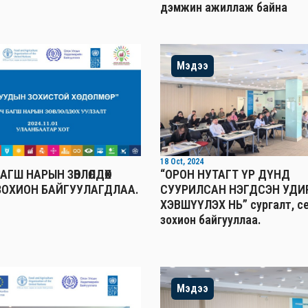
дэмжин ажиллаж байна
Мэдээ
18 Oct, 2024
АГШ НАРЫН ЗӨВЛӨЛДӨХ
“ОРОН НУТАГТ ҮР ДҮНД
ЗОХИОН БАЙГУУЛАГДЛАА.
СУУРИЛСАН НЭГДСЭН УДИ
ХЭВШҮҮЛЭХ НЬ” сургалт, с
зохион байгууллаа.
Мэдээ