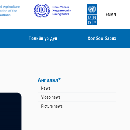
EN
MN
Төслийн үр дүн
Холбоо барих
Ангилал*
News
Video news
Picture news