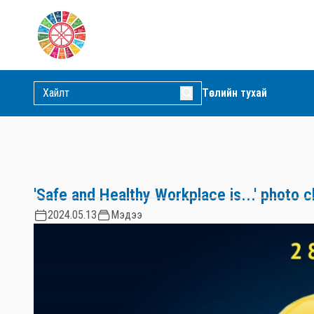
Төслийн тухай
'Safe and Healthy Workplace is...' photo c
2024.05.13
Мэдээ