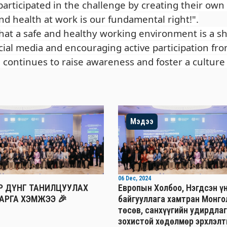
 participated in the challenge by creating their ow
nd health at work is our fundamental right!".
hat a safe and healthy working environment is a s
cial media and encouraging active participation fr
 continues to raise awareness and foster a culture
Мэдээ
06 Dec, 2024
ҮР ДҮНГ ТАНИЛЦУУЛАХ
Европын Холбоо, Нэгдсэн ү
АРГА ХЭМЖЭЭ 🎉
байгууллага хамтран Монго
төсөв, санхүүгийн удирдлаг
зохистой хөдөлмөр эрхлэлт