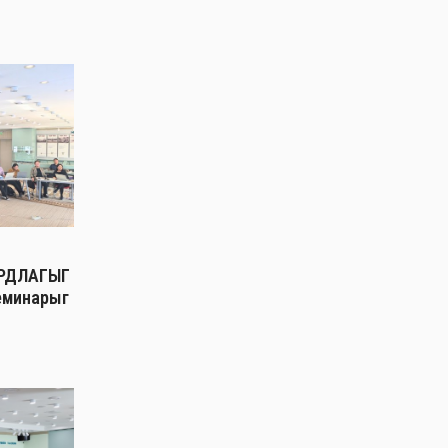
РДЛАГЫГ
еминарыг