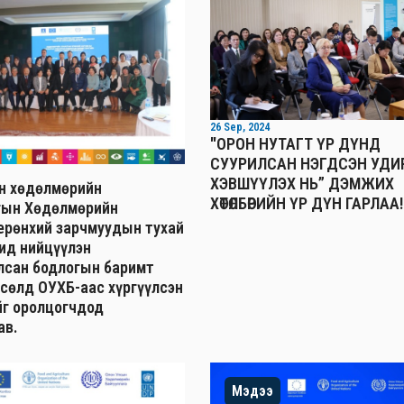
26 Sep, 2024
"ОРОН НУТАГТ ҮР ДҮНД
СУУРИЛСАН НЭГДСЭН УДИ
ХЭВШҮҮЛЭХ НЬ” ДЭМЖИХ
н хөдөлмөрийн
ХӨТӨЛБӨРИЙН ҮР ДҮН ГАРЛАА!
гын Хөдөлмөрийн
ерөнхий зарчмуудын тухай
д нийцүүлэн
лсан бодлогын баримт
өсөлд ОУХБ-аас хүргүүлсэн
г оролцогчдод
ав.
Мэдээ