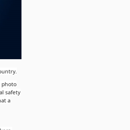
ountry.
a photo
al safety
hat a