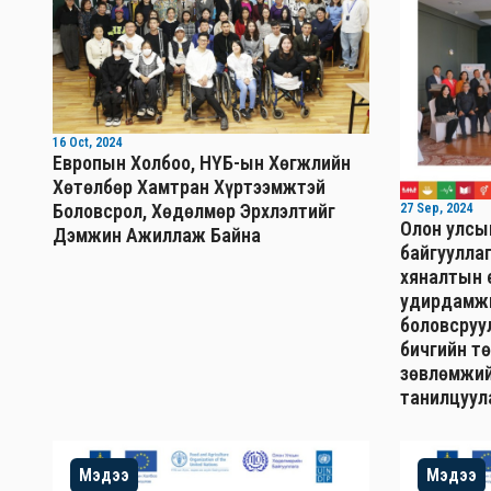
16 Oct, 2024
Европын Холбоо, НҮБ-ын Хөгжлийн
Хөтөлбөр Хамтран Хүртээмжтэй
Боловсрол, Хөдөлмөр Эрхлэлтийг
27 Sep, 2024
Олон улсы
Дэмжин Ажиллаж Байна
байгуулла
хяналтын 
удирдамжи
боловсруу
бичгийн т
зөвлөмжий
танилцуул
Мэдээ
Мэдээ