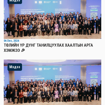
Мэдээ
06 Dec, 2024
ТӨСЛИЙН ҮР ДҮНГ ТАНИЛЦУУЛАХ ХААЛТЫН АРГА
ХЭМЖЭЭ 🎉
Мэдээ