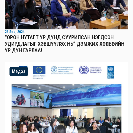
26 Sep, 2024
"ОРОН НУТАГТ ҮР ДҮНД СУУРИЛСАН НЭГДСЭН
УДИРДЛАГЫГ ХЭВШҮҮЛЭХ НЬ” ДЭМЖИХ ХӨТӨЛБӨРИЙН
ҮР ДҮН ГАРЛАА!
Мэдээ