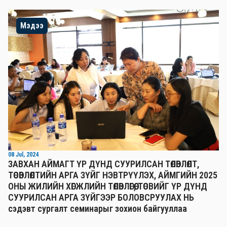
Мэдээ
08 Jul, 2024
ЗАВХАН АЙМАГТ ҮР ДҮНД СУУРИЛСАН ТӨЛӨВЛӨЛТ,
ТӨСӨВЛӨЛТИЙН АРГА ЗҮЙГ НЭВТРҮҮЛЭХ, АЙМГИЙН 2025
ОНЫ ЖИЛИЙН ХӨГЖЛИЙН ТӨЛӨВЛӨГӨӨ, ТӨСВИЙГ ҮР ДҮНД
СУУРИЛСАН АРГА ЗҮЙГЭЭР БОЛОВСРУУЛАХ НЬ
сэдэвт сургалт семинарыг зохион байгууллаа