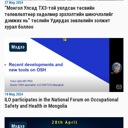
27 May, 2024
“Монгол Улсад ТХЗ-той уялдсан төсвийн
төлөвлөлтөөр хөдөлмөр эрхлэлтийн шинэчлэлийг
дэмжих нь” төслийн Удирдах зөвлөлийн ээлжит
хурал боллоо
Мэдээ
18 May, 2024
ILO participates in the National Forum on Occupational
Safety and Health in Mongolia
Мэдээ