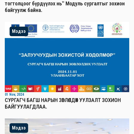
тогтолцоог бүрдүүлэх нь'' Mодуль сургалтыг зохион
байгуулж байна.
Мэдээ
01 Nov, 2024
СУРГАГЧ БАГШ НАРЫН ЗӨВЛӨЛДӨХ УУЛЗАЛТ ЗОХИОН
БАЙГУУЛАГДЛАА.
Мэдээ