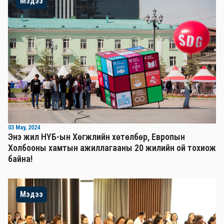
Мэдээ
03 May, 2024
Энэ жил НҮБ-ын Хөгжлийн хөтөлбөр, Европын
Холбооны хамтын ажиллагааны 20 жилийн ой тохиож
байна!
Мэдээ