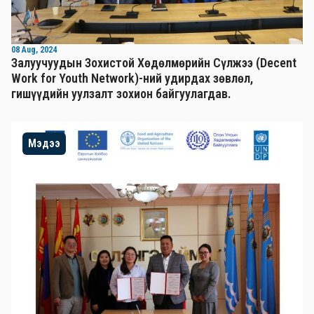
08 Aug, 2024
Залуучуудын Зохистой Хөдөлмөрийн Сүлжээ (Decent
Work for Youth Network)-ний удирдах зөвлөл,
гишүүдийн уулзалт зохион байгуулагдав.
Мэдээ