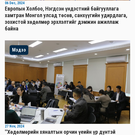
06 Dec, 2024
Европын Холбоо, Нэгдсэн үндэстний байгууллага
хамтран Монгол улсад төсөв, санхүүгийн удирдлага,
зохистой хөдөлмөр эрхлэлтийг дэмжин ажиллаж
байна
Мэдээ
27 Nov, 2024
''Хөдөлмөрийн хяналтын орчин үеийн үр дүнтэй