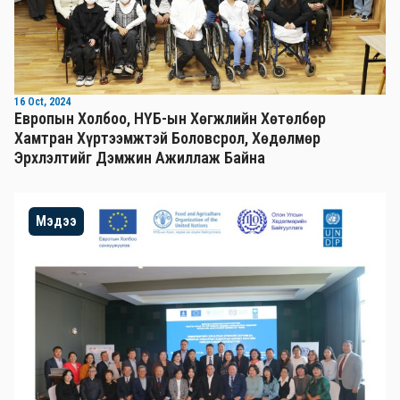
16 Oct, 2024
Европын Холбоо, НҮБ-ын Хөгжлийн Хөтөлбөр
Хамтран Хүртээмжтэй Боловсрол, Хөдөлмөр
Эрхлэлтийг Дэмжин Ажиллаж Байна
Мэдээ