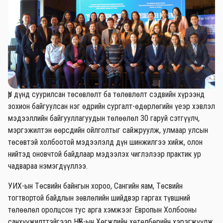
Үр дүнд суурилсан төсөвлөлт ба төлөвлөлт сэдвийн хүрээнд
зохион байгуулсан нэг өдрийн сургалт-өдөрлөгийн үеэр хэвлэл
мэдээллийн байгууллагуудын төлөөлөл 30 гаруй сэтгүүлч,
мэргэжилтэн өөрсдийн ойлголтыг сайжруулж, улмаар улсын
төсөвтэй холбоотой мэдээлэлд дүн шинжилгээ хийж, олон
нийтэд оновчтой байдлаар мэдээлэх чиглэлээр практик ур
чадвараа нэмэгдүүллээ.
УИХ-ын Төсвийн байнгын хороо, Сангийн яам, Төсвийн
тогтвортой байдлын зөвлөлийн шийдвэр гаргах түвшний
төлөөлөл оролцсон тус арга хэмжээг Европын Холбооны
санхүүжилттэйгээр НҮБ-ын Хөгжлийн хөтөлбөрийн хэрэгжүүлж