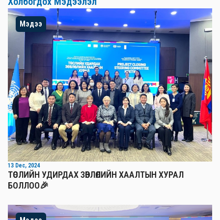
Холбогдох Мэдээлэл
Мэдээ
13 Dec, 2024
ТӨСЛИЙН УДИРДАХ ЗӨВЛӨЛИЙН ХААЛТЫН ХУРАЛ
БОЛЛОО🎉