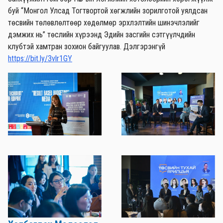
буй “Монгол Улсад Тогтвортой хөгжлийн зорилготой уялдсан
төсвийн төлөвлөлтөөр хөдөлмөр эрхлэлтийн шинэчлэлийг
дэмжих нь” төслийн хүрээнд Эдийн засгийн сэтгүүлчдийн
клубтэй хамтран зохион байгуулав. Дэлгэрэнгүй
https://bit.ly/3vlr1GY