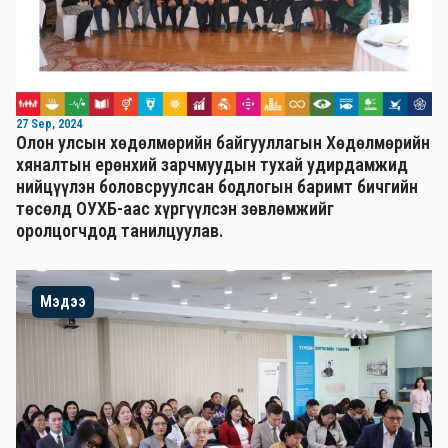
27 Sep, 2024
Олон улсын хөдөлмөрийн байгууллагын Хөдөлмөрийн
хяналтын ерөнхий зарчмуудын тухай удирдамжид
нийцүүлэн боловсруулсан бодлогын баримт бичгийн
төсөлд ОУХБ-аас хүргүүлсэн зөвлөмжийг
оролцогчдод танилцуулав.
Мэдээ