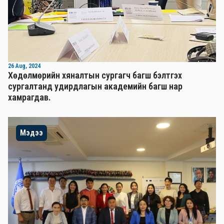
26 Aug, 2024
Хөдөлмөрийн хяналтын сургагч багш бэлтгэх
сургалтанд удирдлагын академийн багш нар
хамрагдав.
Мэдээ