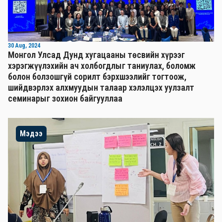
30 Aug, 2024
Монгол Улсад Дунд хугацааны төсвийн хүрээг
хэрэгжүүлэхийн ач холбогдлыг таниулах, боломж
болон болзошгүй сорилт бэрхшээлийг тогтоож,
шийдвэрлэх алхмуудын талаар хэлэлцэх уулзалт
семинарыг зохион байгууллаа
Мэдээ