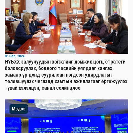
05 Sep, 2024
НҮБХХ залуучуудын хөгжлийг дэмжих цогц стратеги
боловсруулах, бодлого төсвийн уялдааг хангах
замаар үр дүнд суурилсан нэгдсэн удирдлагыг
төлөвшүүлэх чиглэлд хамтын ажиллагааг өргөжүүлэх
тухай хэлэлцэн, санал солилцлоо
Мэдээ