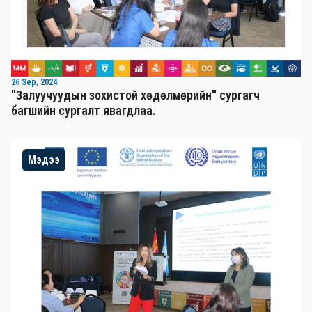
26 Sep, 2024
"Залуучуудын зохистой хөдөлмөрийн" сургагч
багшийн сургалт явагдлаа.
Мэдээ