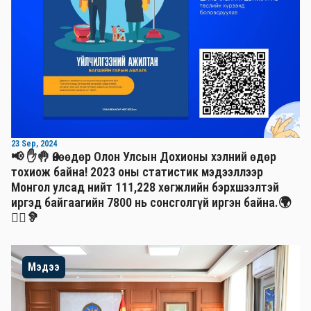
23 Sep, 2024
📢 ✋🤚 Өнөөдөр Олон Улсын Дохионы хэлний өдөр
тохиож байна! 2023 оны статистик мэдээллээр
Монгол улсад нийт 111,228 хөгжлийн бэрхшээлтэй
иргэд байгаагийн 7800 нь сонсголгүй иргэн байна.🌍
🧏‍♂️🦻
Мэдээ