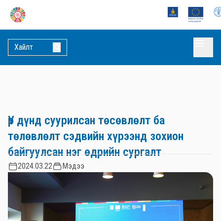
Үр дүнд суурилсан төсөвлөлт ба
төлөвлөлт сэдвийн хүрээнд зохион
байгуулсан нэг өдрийн сургалт
2024.03.22
Мэдээ