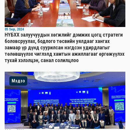
05 Sep, 2024
НҮБХХ залуучуудын хөгжлийг дэмжих цогц стратеги
боловсруулах, бодлого төсвийн уялдааг хангах
замаар үр дүнд суурилсан нэгдсэн удирдлагыг
төлөвшүүлэх чиглэлд хамтын ажиллагааг өргөжүүлэх
тухай хэлэлцэн, санал солилцлоо
Мэдээ