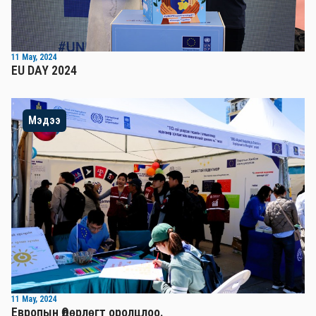
11 May, 2024
EU DAY 2024
Мэдээ
11 May, 2024
Европын Өдөрлөгт оролцлоо.