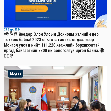
23 Sep, 2024
📢 ✋🤚 Өнөөдөр Олон Улсын Дохионы хэлний өдөр
тохиож байна! 2023 оны статистик мэдээллээр
Монгол улсад нийт 111,228 хөгжлийн бэрхшээлтэй
иргэд байгаагийн 7800 нь сонсголгүй иргэн байна.🌍
🧏‍♂️🦻
Мэдээ