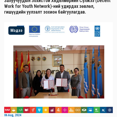
Залуучуудын Зохистой Хөдөлмөрийн Сүлжээ (Decent
Work for Youth Network)-ний удирдах зөвлөл,
гишүүдийн уулзалт зохион байгуулагдав.
Мэдээ
06 Aug, 2024