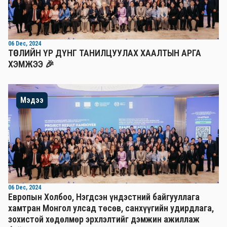
06 Dec, 2024
ТӨСЛИЙН ҮР ДҮНГ ТАНИЛЦУУЛАХ ХААЛТЫН АРГА
ХЭМЖЭЭ 🎉
Мэдээ
06 Dec, 2024
Европын Холбоо, Нэгдсэн үндэстний байгууллага
хамтран Монгол улсад төсөв, санхүүгийн удирдлага,
зохистой хөдөлмөр эрхлэлтийг дэмжин ажиллаж