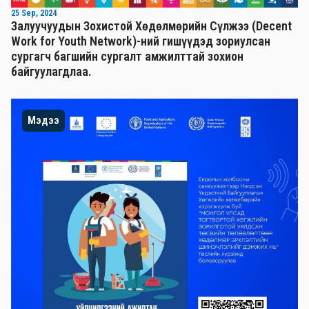
25 Sep, 2024
Залуучуудын Зохистой Хөдөлмөрийн Сүлжээ (Decent
Work for Youth Network)-ний гишүүдэд зориулсан
сургагч багшийн сургалт амжилттай зохион
байгуулагдлаа.
Мэдээ