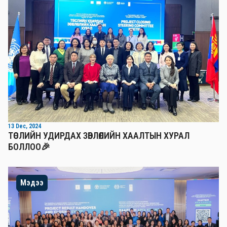
13 Dec, 2024
ТӨСЛИЙН УДИРДАХ ЗӨВЛӨЛИЙН ХААЛТЫН ХУРАЛ
БОЛЛОО🎉
Мэдээ