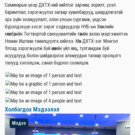
Семинарын үеэр ДХТХ-ний нийтлэг зарчим, зорилт, үзэл
баримтлал, хэрэгжүүлэх загвар хувилбарууд, шаардлагатай
эрх зүйн зохицуулалт, олон улсын сургамж, үндсэн
бүрэлдэхүүн хэсэг зэрэг сэдвүүдээр НҮБ-ын Хөгжлийн
хөтөлбөрийн Тогтвортой санхүүжилтийн төвийн ахлах мэргэжилтэн
Номан Иштиак танилцуулга хийлээ. Мөн ДХТХ-ээг Монгол
Улсад хэрэгжүүлж буй өнөөгийн үйл явц, тулгамдаж буй
асуудлууд болон шийдвэрлэх алхмуудын талаар оролцогч
талууд хэлэлцэж, санал бодлоо солилцов.
Холбогдох Мэдээлэл
Мэдээ