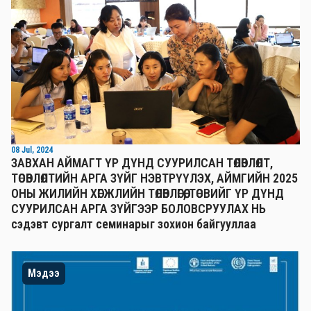
08 Jul, 2024
ЗАВХАН АЙМАГТ ҮР ДҮНД СУУРИЛСАН ТӨЛӨВЛӨЛТ,
ТӨСӨВЛӨЛТИЙН АРГА ЗҮЙГ НЭВТРҮҮЛЭХ, АЙМГИЙН 2025
ОНЫ ЖИЛИЙН ХӨГЖЛИЙН ТӨЛӨВЛӨГӨӨ, ТӨСВИЙГ ҮР ДҮНД
СУУРИЛСАН АРГА ЗҮЙГЭЭР БОЛОВСРУУЛАХ НЬ
сэдэвт сургалт семинарыг зохион байгууллаа
Мэдээ