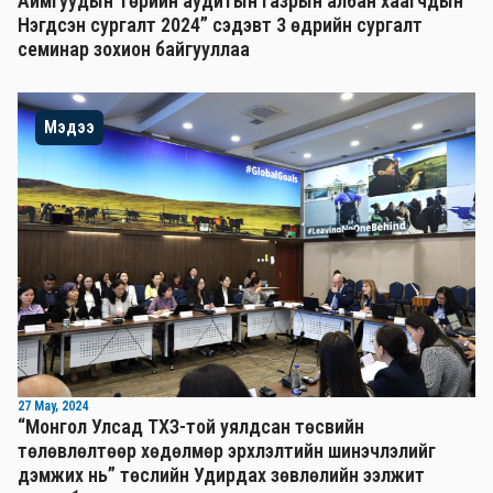
Аймгуудын Төрийн аудитын газрын албан хаагчдын
Нэгдсэн сургалт 2024” сэдэвт 3 өдрийн сургалт
семинар зохион байгууллаа
Мэдээ
27 May, 2024
“Монгол Улсад ТХЗ-той уялдсан төсвийн
төлөвлөлтөөр хөдөлмөр эрхлэлтийн шинэчлэлийг
дэмжих нь” төслийн Удирдах зөвлөлийн ээлжит