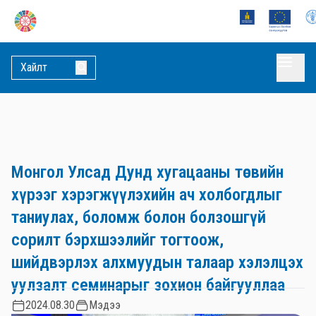
Монгол Улсад Дунд хугацааны төсвийн
хүрээг хэрэгжүүлэхийн ач холбогдлыг
таниулах, боломж болон болзошгүй
сорилт бэрхшээлийг тогтоож,
шийдвэрлэх алхмуудын талаар хэлэлцэх
уулзалт семинарыг зохион байгууллаа
2024.08.30
Мэдээ