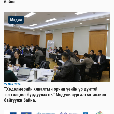
байна
Мэдээ
27 Nov, 2024
''Хөдөлмөрийн хяналтын орчин үеийн үр дүнтэй
тогтолцоог бүрдүүлэх нь'' Mодуль сургалтыг зохион
байгуулж байна.