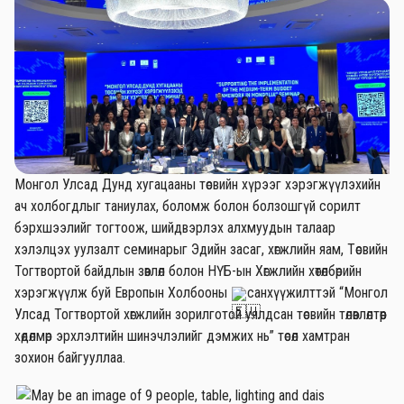
Монгол Улсад Дунд хугацааны төсвийн хүрээг хэрэгжүүлэхийн
ач холбогдлыг таниулах, боломж болон болзошгүй сорилт
бэрхшээлийг тогтоож, шийдвэрлэх алхмуудын талаар
хэлэлцэх уулзалт семинарыг Эдийн засаг, хөгжлийн яам, Төсвийн
Тогтвортой байдлын зөвлөл болон НҮБ-ын Хөгжлийн хөтөлбөрийн
хэрэгжүүлж буй Европын Холбооны
санхүүжилттэй “Монгол
Улсад Тогтвортой хөгжлийн зорилготой уялдсан төсвийн төлөвлөлтөөр
хөдөлмөр эрхлэлтийн шинэчлэлийг дэмжих нь” төсөл хамтран
зохион байгууллаа.