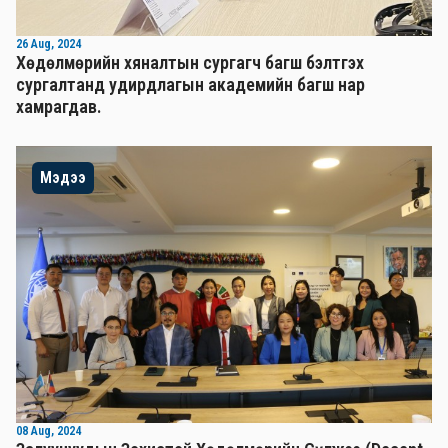
26 Aug, 2024
Хөдөлмөрийн хяналтын сургагч багш бэлтгэх
сургалтанд удирдлагын академийн багш нар
хамрагдав.
Мэдээ
08 Aug, 2024