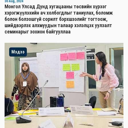
30 Aug, 2024
Монгол Улсад Дунд хугацааны төсвийн хүрээг
хэрэгжүүлэхийн ач холбогдлыг таниулах, боломж
болон болзошгүй сорилт бэрхшээлийг тогтоож,
шийдвэрлэх алхмуудын талаар хэлэлцэх уулзалт
семинарыг зохион байгууллаа
Мэдээ