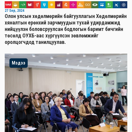
27 Sep, 2024
Олон улсын хөдөлмөрийн байгууллагын Хөдөлмөрийн
хяналтын ерөнхий зарчмуудын тухай удирдамжид
нийцүүлэн боловсруулсан бодлогын баримт бичгийн
төсөлд ОУХБ-аас хүргүүлсэн зөвлөмжийг
оролцогчдод танилцуулав.
Мэдээ