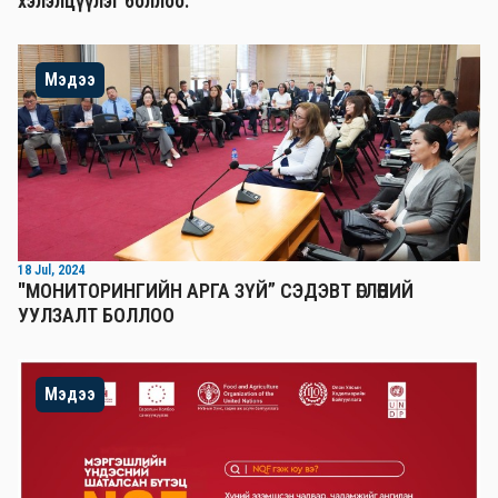
хэлэлцүүлэг боллоо.
Мэдээ
18 Jul, 2024
"МОНИТОРИНГИЙН АРГА ЗҮЙ” СЭДЭВТ ӨГЛӨӨНИЙ
УУЛЗАЛТ БОЛЛОО
Мэдээ