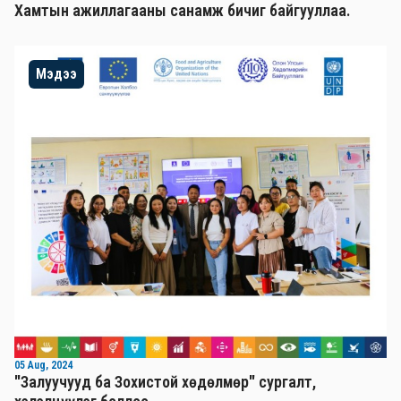
Хамтын ажиллагааны санамж бичиг байгууллаа.
Мэдээ
05 Aug, 2024
"Залуучууд ба Зохистой хөдөлмөр" сургалт,