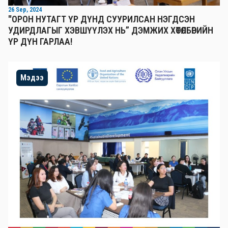
26 Sep, 2024
"ОРОН НУТАГТ ҮР ДҮНД СУУРИЛСАН НЭГДСЭН
УДИРДЛАГЫГ ХЭВШҮҮЛЭХ НЬ” ДЭМЖИХ ХӨТӨЛБӨРИЙН
ҮР ДҮН ГАРЛАА!
Мэдээ