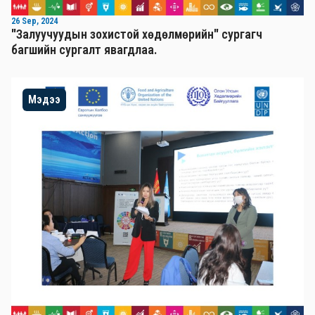
26 Sep, 2024
"Залуучуудын зохистой хөдөлмөрийн" сургагч
багшийн сургалт явагдлаа.
Мэдээ