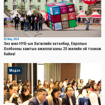
03 May, 2024
Энэ жил НҮБ-ын Хөгжлийн хөтөлбөр, Европын
Холбооны хамтын ажиллагааны 20 жилийн ой тохиож
байна!
Мэдээ