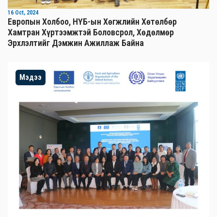
16 Oct, 2024
Европын Холбоо, НҮБ-ын Хөгжлийн Хөтөлбөр
Хамтран Хүртээмжтэй Боловсрол, Хөдөлмөр
Эрхлэлтийг Дэмжин Ажиллаж Байна
Мэдээ