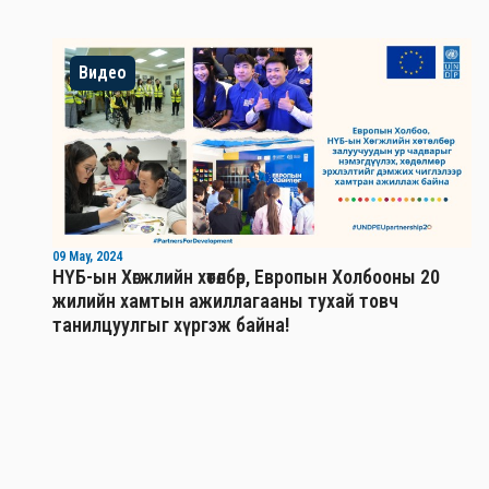
Видео
09 May, 2024
НҮБ-ын Хөгжлийн хөтөлбөр, Европын Холбооны 20
жилийн хамтын ажиллагааны тухай товч
танилцуулгыг хүргэж байна!