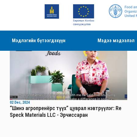
Мэдлэгийн бүтээгдэхүүн
Мэдээ мэдээлэл
Видео
02 Dec, 2024
“Шинэ агропренёрс түүх” цуврал нэвтрүүлэг: Re
Speck Materials LLC - Эрчиссаран