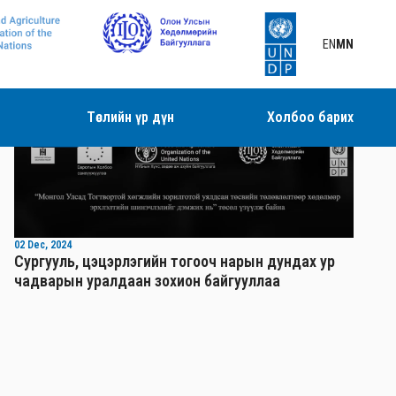
EN
MN
Төслийн үр дүн
Холбоо барих
Видео
02 Dec, 2024
Сургууль, цэцэрлэгийн тогооч нарын дундах ур
чадварын уралдаан зохион байгууллаа