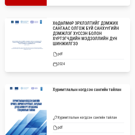
ХӨДӨЛМӨР ЭРХЛЭЛТИЙГ ДЭМЖИХ
САНГААС ОЛГОЖ БУЙ САНХҮҮГИЙН
ДЭМЖЛЭГ ХҮССЭН БОЛОН
ХҮРТЭГЧДИЙН МЭДЭЭЛЛИЙН ДҮН
ШИНЖИЛГЭЭ
pdf
2024
Хуримтлалын нэгдсэн сангийн тайлан
Хуримтлалын нэгдсэн сангийн тайлан
pdf