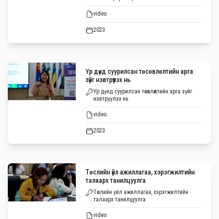
video
2023
Үр дүнд суурилсан төсөвлөлтийн арга
зүйг нэвтрүүлэх нь
Үр дүнд суурилсан төсөвлөлтийн арга зүйг
нэвтрүүлэх нь
video
2023
Төслийн үйл ажиллагаа, хэрэгжилтийн
талаарх танилцуулга
Төслийн үйл ажиллагаа, хэрэгжилтийн
талаарх танилцуулга
video