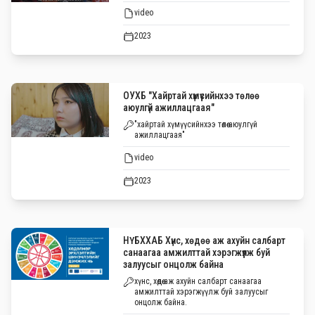
video
2023
ОУХБ "Хайртай хүмүүсийнхээ төлөө
аюулгүй ажиллацгаая"
"хайртай хүмүүсийнхээ төлөө аюулгүй
ажиллацгаая"
video
2023
НҮБХХАБ Хүнс, хөдөө аж ахуйн салбарт
санаагаа амжилттай хэрэгжүүлж буй
залуусыг онцолж байна
хүнс, хөдөө аж ахуйн салбарт санаагаа
амжилттай хэрэгжүүлж буй залуусыг
онцолж байна.