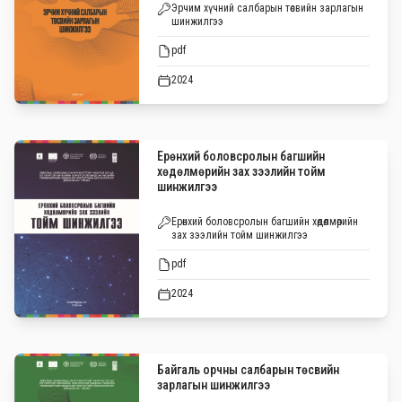
Эрчим хүчний салбарын төсвийн зарлагын
шинжилгээ
pdf
2024
Ерөнхий боловсролын багшийн
хөдөлмөрийн зах зээлийн тойм
шинжилгээ
Ерөнхий боловсролын багшийн хөдөлмөрийн
зах зээлийн тойм шинжилгээ
pdf
2024
Байгаль орчны салбарын төсвийн
зарлагын шинжилгээ