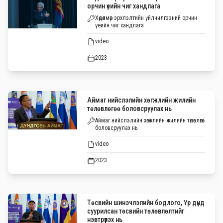
орчин үеийн чиг хандлага
Хөдөлмөр эрхлэлтийн үйлчилгээний орчин
үеийн чиг хандлага
video
2023
Аймаг нийслэлийн хөгжлийн жилийн
төлөвлөгөө боловсруулах нь
Аймаг нийслэлийн хөгжлийн жилийн төлөвлөгөө
боловсруулах нь
video
2023
Төсвийн шинэчлэлийн бодлого, Үр дүнд
суурилсан төсвийн төлөвлөлтийг
нэвтрүүлэх нь