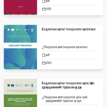
pdf
2025
Бодлогын өртөг тооцоолох аргачлал
Бодлогын өртөг тооцоолох аргачлал
pdf
2024
Бодлогын өртөг тооцоолох арга зүйн
удирдамжийг туршсан үр дүн
Бодлогын өртөг тооцоолох арга зүйн
удирдамжийг туршсан үр дүн