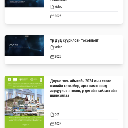
video
2025
Үр дүнд суурилсан төсөвлөлт
video
2025
Дорноговь аймгийн 2024 оны хагас
жилийн хөтөлбөр, арга хэмжээнд
зарцуулсан төсөв, үр дүнгийн тайлангийн
шинжилгээ
pdf
2024