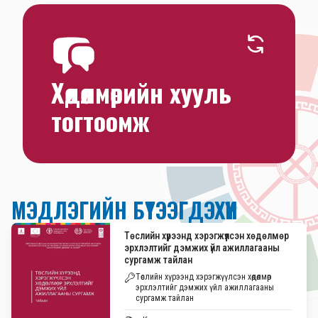
3.4. ХЭ-ийг туршилтын төслүүд хэрэгжүүлж, 
үр дүнг бодлогод тусгах
4.1. Үндэсний хууль тогтоомжийг олон улсын 
хөдөлмөрийн хэмжээтэй нийцүүлэх
Хөдөлмөрийн хууль
тогтоомж
4.2. Хөдөлмөрийн хяналтын тогтолцоог 
бэхжүүлэх
МЭДЛЭГИЙН БҮТЭЭГДЭХҮҮН
Төслийн хүрээнд хэрэгжүүлсэн хөдөлмөр
эрхлэлтийг дэмжих үйл ажиллагааны
сургамж тайлан
Төслийн хүрээнд хэрэгжүүлсэн хөдөлмөр
эрхлэлтийг дэмжих үйл ажиллагааны
сургамж тайлан