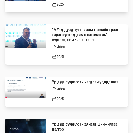
2025
"МУ-д дунд хугацааны төсвийн хүрээг
хэрэгжүүлэхэд дэмжлэг үзүүлэх нь"
сургалт, семинар I хэсэг
video
2025
Үр дүнд суурилсан нэгдсэн удирдлага
video
2025
Үр дүнд суурилсан хяналт шинжилгээ,
үнэлгээ