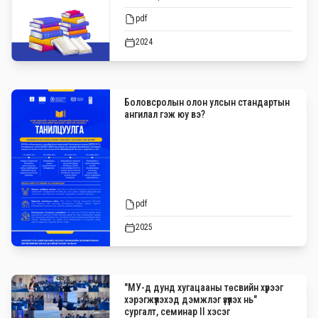
pdf
2024
Боловсролын олон улсын стандартын
ангилал гэж юу вэ?
pdf
2025
"МУ-д дунд хугацааны төсвийн хүрээг
хэрэгжүүлэхэд дэмжлэг үзүүлэх нь"
сургалт, семинар II хэсэг