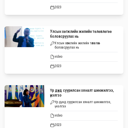
2023
Улсын хөгжлийн жилийн төлөвлөгөө
боловсруулах нь
Улсын хөгжлийн жилийн төлөвлөгөө
боловсруулах нь
video
2023
Үр дүнд суурилсан хяналт шинжилгээ,
үнэлгээ
Үр дүнд суурилсан хяналт шинжилгээ,
үнэлгээ
video
2023