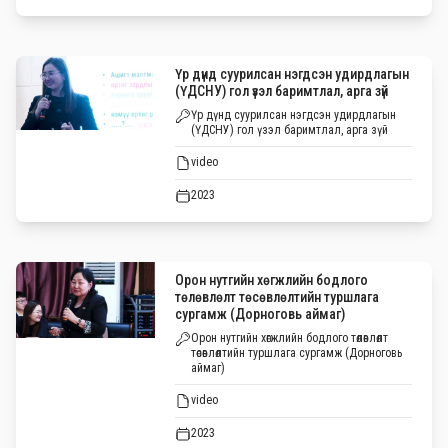
Үр дүнд суурилсан нэгдсэн удирдлагын
(ҮДСНУ) гол үзэл баримтлал, арга зүй
Үр дүнд суурилсан нэгдсэн удирдлагын
(ҮДСНУ) гол үзэл баримтлал, арга зүй
video
2023
Орон нутгийн хөгжлийн бодлого
төлөвлөлт төсөвлөлтийн туршлага
сургамж (Дорноговь аймаг)
Орон нутгийн хөгжлийн бодлого төлөвлөлт
төсөвлөлтийн туршлага сургамж (Дорноговь
аймаг)
video
2023