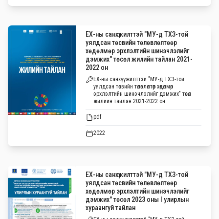
ЕХ-ны санхүүжилттэй "МУ-д ТХЗ-той
уялдсан төсвийн төлөвлөлтөөр
хөдөлмөр эрхлэлтийн шинэчлэлийг
дэмжих" төсөл жилийн тайлан 2021-
2022 он
ЕХ-ны санхүүжилттэй "МУ-д ТХЗ-той
уялдсан төсвийн төлөвлөлтөөр хөдөлмөр
эрхлэлтийн шинэчлэлийг дэмжих" төсөл
жилийн тайлан 2021-2022 он
pdf
2022
ЕХ-ны санхүүжилттэй "МУ-д ТХЗ-той
уялдсан төсвийн төлөвлөлтөөр
хөдөлмөр эрхлэлтийн шинэчлэлийг
дэмжих" төсөл 2023 оны I улирлын
хураангуй тайлан