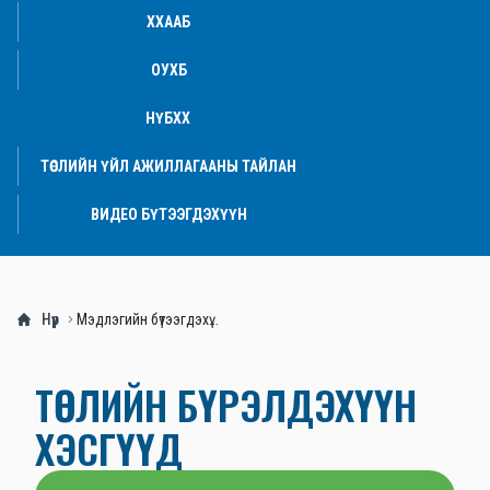
ХХААБ
ОУХБ
НҮБХХ
ТӨСЛИЙН ҮЙЛ АЖИЛЛАГААНЫ ТАЙЛАН
ВИДЕО БҮТЭЭГДЭХҮҮН
Нүүр
Мэдлэгийн бүтээгдэхү...
ТӨСЛИЙН БҮРЭЛДЭХҮҮН 
ХЭСГҮҮД