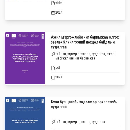
video
2024
Ажил мэргэжлийн чиг баримжаа олгох
зөвлөх үйлчилгээний нөхцөл байдлын
судалгаа
тайлан, хөдөлмөр эрхлэлт, судалгаа, ажил
мэргэжлийн чиг баримжаа
pdf
2021
Бүтэн бус цагийн хөдөлмөр эрхлэлтийн
судалгаа
тайлан, хөдөлмөр эрхлэлт, судалгаа