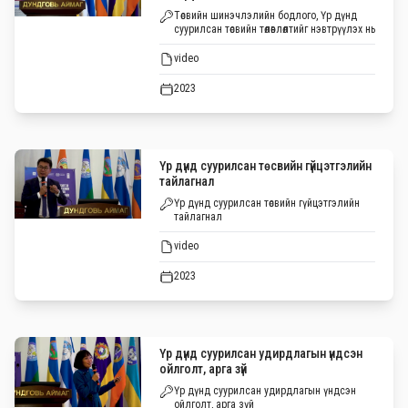
Төсвийн шинэчлэлийн бодлого, Үр дүнд
суурилсан төсвийн төлөвлөлтийг нэвтрүүлэх нь
video
2023
Үр дүнд суурилсан төсвийн гүйцэтгэлийн
тайлагнал
Үр дүнд суурилсан төсвийн гүйцэтгэлийн
тайлагнал
video
2023
Үр дүнд суурилсан удирдлагын үндсэн
ойлголт, арга зүй
Үр дүнд суурилсан удирдлагын үндсэн
ойлголт, арга зүй