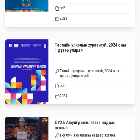
pdf
2023
Төслийн улирлын хураангуй_2024 оны
1 дүгээр улирал
Төслийн улирлын хураангуй_2024 оны 1
дүгээр улирал.pdf
pdf
2024
ОУХБ Аюулгүй ажиллагаа надаас
эхэлнэ
аюулгүй ажиллагаа надаас эхэлнэ