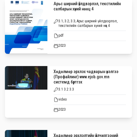
Арьс ширний үйлдвэрлэл, текстилийн
салбарын хүний нөөц 4
3.1; 3.2; 3.3; Арьс ширний үйлдвэрлэл,
текстилийн салбарын хүний нөөц 4
pdf
2023
Хөдөлмөр эрхлэх чадварын үнэлгээ
(Профайлинг) www.ejob.gov.mn
системд бүртгэх
3.1 3.2 3.3
video
2023
Хөдөлмөр эрхлэлтийн үйлчилгээний