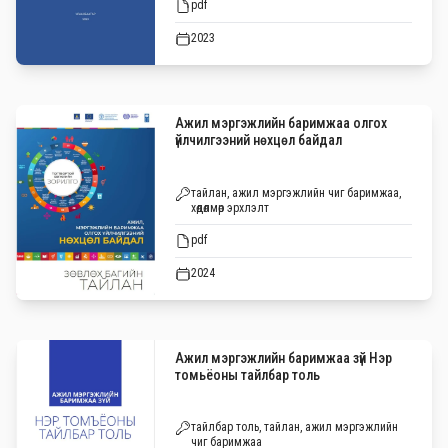
pdf
2023
Ажил мэргэжлийн баримжаа олгох
үйлчилгээний нөхцөл байдал
тайлан, ажил мэргэжлийн чиг баримжаа,
хөдөлмөр эрхлэлт
pdf
2024
Ажил мэргэжлийн баримжаа зүй Нэр
томьёоны тайлбар толь
тайлбар толь, тайлан, ажил мэргэжлийн
чиг баримжаа