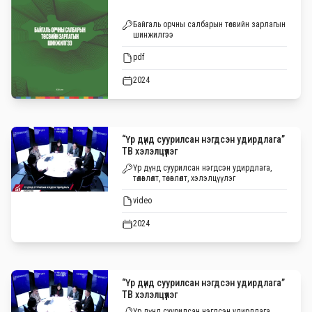
Байгаль орчны салбарын төсвийн зарлагын
шинжилгээ
pdf
2024
“Үр дүнд суурилсан нэгдсэн удирдлага”
ТВ хэлэлцүүлэг
Үр дүнд суурилсан нэгдсэн удирдлага,
төлөвлөлт, төсөвлөлт, хэлэлцүүлэг
video
2024
“Үр дүнд суурилсан нэгдсэн удирдлага”
ТВ хэлэлцүүлэг
Үр дүнд суурилсан нэгдсэн удирдлага,