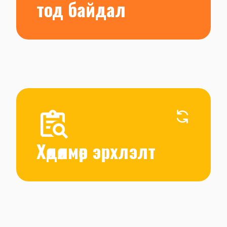
тод байдал
2.2. Төсвийн шинжилгээ, гүйцэтгэлд хяналт 
тавихад ИНБ-ын гүйцэтгэх үүргийг 
нэмэгдүүлэх
2.3. Гүйцэтгэлийн аудитыг бэхжүүлж, ил тод 
байдлыг хангах
3.1. Хөдөлмөр эрхлэлтийг дэмжих үндэсний 
хөтөлбөрүүдийг сайжруулж, уялдааг хангах
Хөдөлмөр эрхлэлт
3.2. Инновац, гарааны бизнес, бизнес 
инкубаци, бизнес эрхлэхэд ээлтэй 
экосистемийг бэхжүүлэх
3.3. Цалинтай болон хувиараа хөдөлмөр 
эрхлэх ур чадвар, чадавхыг нэмэгдүүлэх