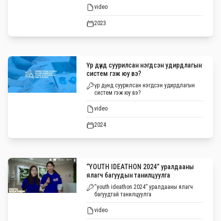
video
2023
Үр дүнд суурилсан нэгдсэн удирдлагын
систем гэж юу вэ?
үр дүнд суурилсан нэгдсэн удирдлагын
систем гэж юу вэ?
video
2024
“YOUTH IDEATHON 2024” уралдааны
ялагч багуудын танилцуулга
“youth ideathon 2024” уралдааны ялагч
багуудтай танилцуулга
video