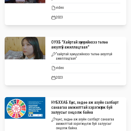
video
2023
ОУХБ "Хайртай хүмүүсийнхээ төлөө
аюулгүй ажиллацгаая"
"хайртай хүмүүсийнхээ төлөө аюулгүй
ажиллацгаая"
video
2023
НҮБХХАБ Хүнс, хөдөө аж ахуйн салбарт
санаагаа амжилттай хэрэгжүүлж буй
залуусыг онцолж байна
хүнс, хөдөө аж ахуйн салбарт санаагаа
амжилттай хэрэгжүүлж буй залуусыг
онцолж байна.