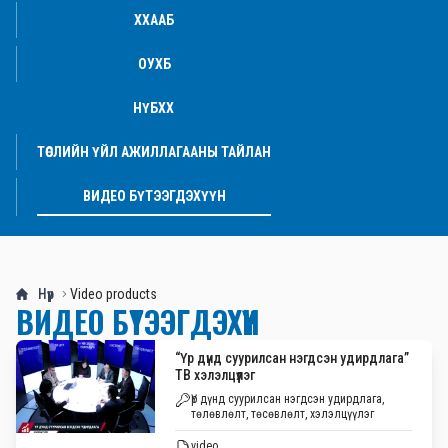
ХХААБ
ОУХБ
НҮБХХ
ТӨСЛИЙН ҮЙЛ АЖИЛЛАГААНЫ ТАЙЛАН
ВИДЕО БҮТЭЭГДЭХҮҮН
Нүүр
Video products
ВИДЕО БҮТЭЭГДЭХҮҮН
“Үр дүнд суурилсан нэгдсэн удирдлага”
ТВ хэлэлцүүлэг
Үр дүнд суурилсан нэгдсэн удирдлага,
төлөвлөлт, төсөвлөлт, хэлэлцүүлэг
video