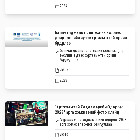
2024
Баянчандмань политехник коллеж
дээр төслийн зүгээс хүртээмжтэй орчин
бүрдүүллээ
баянчандмань политехник коллеж дээр
төслийн зүгээс хүртээмжтэй орчин
бүрдүүллээ
video
2023
"Хүртээмжтэй Хөдөлмөрийн Өдөрлөг
2023" арга хэмжээний фото слайд
"хүртээмжтэй хөдөлмөрийн өдөрлөг 2023"
арга хэмжээг зохион байгууллаа
video