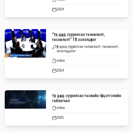
2024
“Үр дүнд суурилсан төлөвлөлт,
төсөвлөлт” ТВ хэлэлцүүлэг
Үр дүнд суурилсан төлөвлөлт, төсөвлөлт,
хэлэлцүүлэг
video
2024
Үр дүнд суурилсан төсвийн гүйцэтгэлийн
тайлагнал
video
2025