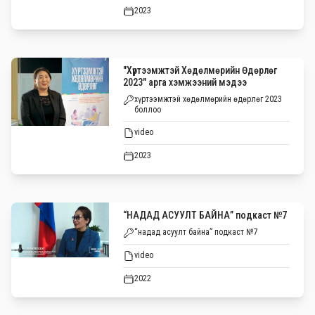
2023
"Хүртээмжтэй Хөдөлмөрийн Өдөрлөг
2023" арга хэмжээний мэдээ
хүртээмжтэй хөдөлмөрийн өдөрлөг 2023
боллоо
video
2023
“НАДАД АСУУЛТ БАЙНА” подкаст №7
“надад асуулт байна” подкаст №7
video
2022