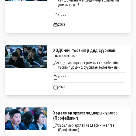
сайд Булгантуяа- хөдөлмөр эрхлэлтийг
дэмжих тухай
video
2023
ХЭДС-ийн төсвийг үр дүнд суурилан
төлөвлөх нь
хөдөлмөр эрхлэх дэмжих хөтөлбөрийн
төсвийг үр дүнд суурилан төлөвлөх нь
video
2023
Хөдөлмөр эрхлэх чадварын үнэлгээ
(Профайлинг)
хөдөлмөр эрхлэх чадварын үнэлгээ
(Профайлинг)