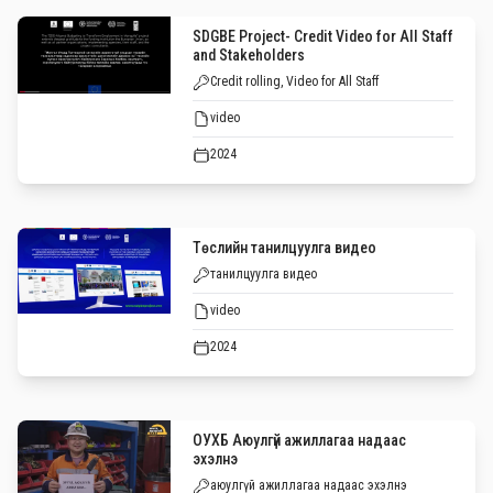
SDGBE Project- Credit Video for All Staff
and Stakeholders
Credit rolling, Video for All Staff
video
2024
Төслийн танилцуулга видео
танилцуулга видео
video
2024
ОУХБ Аюулгүй ажиллагаа надаас
эхэлнэ
аюулгүй ажиллагаа надаас эхэлнэ