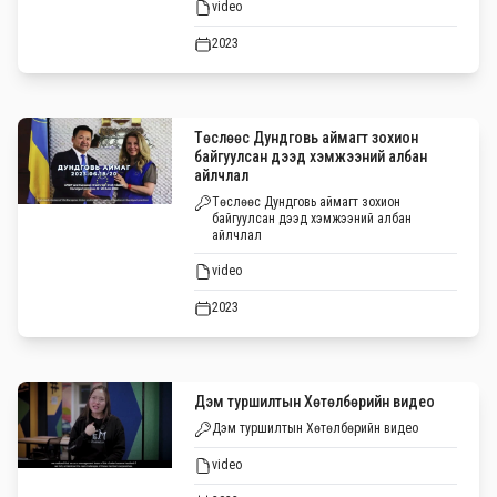
video
2023
Төслөөс Дундговь аймагт зохион
байгуулсан дээд хэмжээний албан
айлчлал
Төслөөс Дундговь аймагт зохион
байгуулсан дээд хэмжээний албан
айлчлал
video
2023
Дэм туршилтын Хөтөлбөрийн видео
Дэм туршилтын Хөтөлбөрийн видео
video