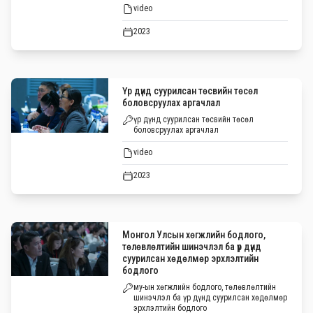
video
2023
Үр дүнд суурилсан төсвийн төсөл
боловсруулах аргачлал
үр дүнд суурилсан төсвийн төсөл
боловсруулах аргачлал
video
2023
Монгол Улсын хөгжлийн бодлого,
төлөвлөлтийн шинэчлэл ба үр дүнд
суурилсан хөдөлмөр эрхлэлтийн
бодлого
му-ын хөгжлийн бодлого, төлөвлөлтийн
шинэчлэл ба үр дүнд суурилсан хөдөлмөр
эрхлэлтийн бодлого