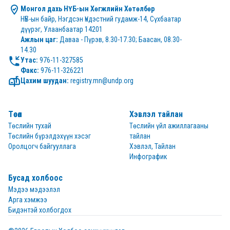
Монгол дахь НҮБ-ын Хөгжлийн Хөтөлбөр
НҮБ-ын байр, Нэгдсэн Үндэстний гудамж-14, Сүхбаатар 
дүүрэг, Улаанбаатар 14201
Ажлын цаг:
 Даваа - Пүрэв, 8.30-17.30; Баасан, 08.30-
14.30
Утас:
Факс:
 976-11-326221
Цахим шуудан:
 registry.mn@undp.org
Төсөл
Хэвлэл тайлан
Төслийн тухай
Төслийн үйл ажиллагааны
Төслийн бүрэлдэхүүн хэсэг
тайлан
Оролцогч байгууллага
Хэвлэл, Тайлан
Инфографик
Бусад холбоос
Мэдээ мэдээлэл
Арга хэмжээ
Бидэнтэй холбогдох