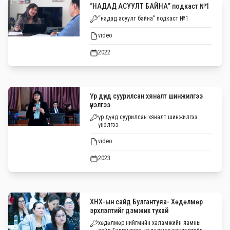
“НАДАД АСУУЛТ БАЙНА” подкаст №1
“надад асуулт байна” подкаст №1
video
2022
Үр дүнд суурилсан хяналт шинжилгээ
үнэлгээ
үр дүнд суурилсан хяналт шинжилгээ
үнэлгээ
video
2023
ХНХ-ын сайд Булгантуяа- Хөдөлмөр
эрхлэлтийг дэмжих тухай
хөдөлмөр нийгмийн халамжийн яамны