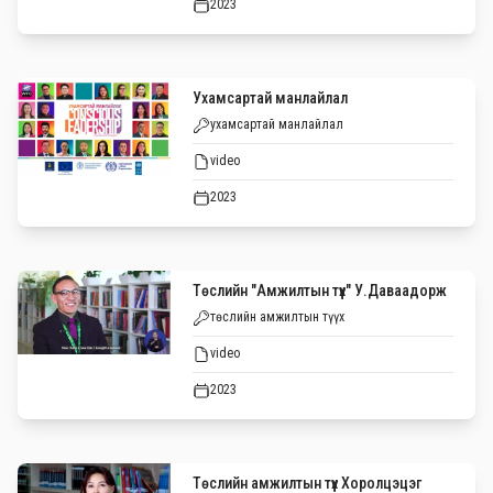
2023
Ухамсартай манлайлал
ухамсартай манлайлал
video
2023
Төслийн "Амжилтын түүх" У.Даваадорж
төслийн амжилтын түүх
video
2023
Төслийн амжилтын түүх Хоролцэцэг