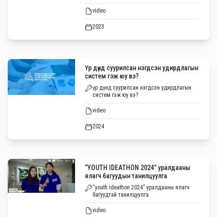
video
2023
Үр дүнд суурилсан нэгдсэн удирдлагын
систем гэж юу вэ?
үр дүнд суурилсан нэгдсэн удирдлагын
систем гэж юу вэ?
video
2024
“YOUTH IDEATHON 2024” уралдааны
ялагч багуудын танилцуулга
“youth ideathon 2024” уралдааны ялагч
багуудтай танилцуулга
video