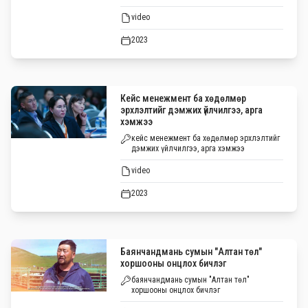
video
2023
Кейс менежмент ба хөдөлмөр
эрхлэлтийг дэмжих үйлчилгээ, арга
хэмжээ
кейс менежмент ба хөдөлмөр эрхлэлтийг
дэмжих үйлчилгээ, арга хэмжээ
video
2023
Баянчандмань сумын "Алтан төл"
хоршооны онцлох бичлэг
баянчандмань сумын "Алтан төл"
хоршооны онцлох бичлэг