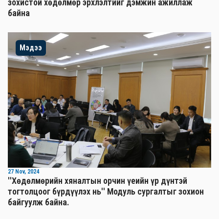
зохистой хөдөлмөр эрхлэлтийг дэмжин ажиллаж
байна
Мэдээ
27 Nov, 2024
''Хөдөлмөрийн хяналтын орчин үеийн үр дүнтэй
тогтолцоог бүрдүүлэх нь'' Mодуль сургалтыг зохион
байгуулж байна.