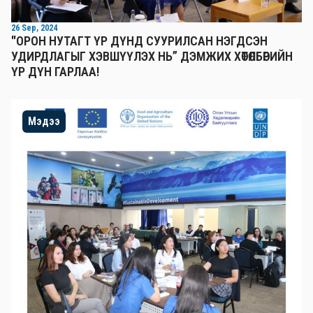
26 Sep, 2024
"ОРОН НУТАГТ ҮР ДҮНД СУУРИЛСАН НЭГДСЭН
УДИРДЛАГЫГ ХЭВШҮҮЛЭХ НЬ” ДЭМЖИХ ХӨТӨЛБӨРИЙН
ҮР ДҮН ГАРЛАА!
Мэдээ