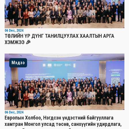
06 Dec, 2024
ТӨСЛИЙН ҮР ДҮНГ ТАНИЛЦУУЛАХ ХААЛТЫН АРГА
ХЭМЖЭЭ 🎉
Мэдээ
06 Dec, 2024
Европын Холбоо, Нэгдсэн үндэстний байгууллага
хамтран Монгол улсад төсөв, санхүүгийн удирдлага,