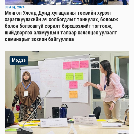
30 Aug, 2024
Монгол Улсад Дунд хугацааны төсвийн хүрээг
хэрэгжүүлэхийн ач холбогдлыг таниулах, боломж
болон болзошгүй сорилт бэрхшээлийг тогтоож,
шийдвэрлэх алхмуудын талаар хэлэлцэх уулзалт
семинарыг зохион байгууллаа
Мэдээ