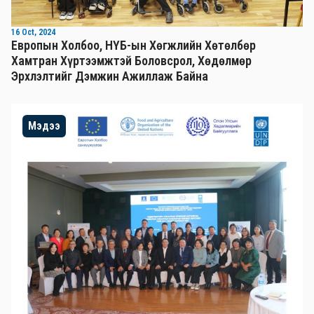
16 Oct, 2024
Европын Холбоо, НҮБ-ын Хөгжлийн Хөтөлбөр
Хамтран Хүртээмжтэй Боловсрол, Хөдөлмөр
Эрхлэлтийг Дэмжин Ажиллаж Байна
Мэдээ