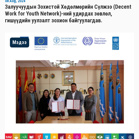
08 Aug, 2024
Залуучуудын Зохистой Хөдөлмөрийн Сүлжээ (Decent
Work for Youth Network)-ний удирдах зөвлөл,
гишүүдийн уулзалт зохион байгуулагдав.
Мэдээ