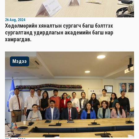
26 Aug, 2024
Хөдөлмөрийн хяналтын сургагч багш бэлтгэх
сургалтанд удирдлагын академийн багш нар
хамрагдав.
Мэдээ