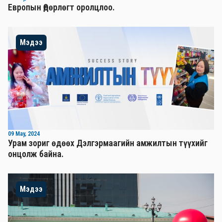
Европын Өдөрлөгт оролцлоо.
Мэдээ
09 May, 2024
Урам зориг өдөөх Дэлгэрмаагийн амжилтын түүхийг
онцолж байна.
Мэдээ