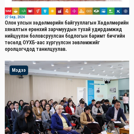
27 Sep, 2024
Олон улсын хөдөлмөрийн байгууллагын Хөдөлмөрийн
хяналтын ерөнхий зарчмуудын тухай удирдамжид
нийцүүлэн боловсруулсан бодлогын баримт бичгийн
төсөлд ОУХБ-аас хүргүүлсэн зөвлөмжийг
оролцогчдод танилцуулав.
Мэдээ