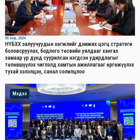
05 Sep, 2024
НҮБХХ залуучуудын хөгжлийг дэмжих цогц стратеги
боловсруулах, бодлого төсвийн уялдааг хангах
замаар үр дүнд суурилсан нэгдсэн удирдлагыг
төлөвшүүлэх чиглэлд хамтын ажиллагааг өргөжүүлэх
тухай хэлэлцэн, санал солилцлоо
Мэдээ