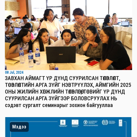
08 Jul, 2024
ЗАВХАН АЙМАГТ ҮР ДҮНД СУУРИЛСАН ТӨЛӨВЛӨЛТ,
ТӨСӨВЛӨЛТИЙН АРГА ЗҮЙГ НЭВТРҮҮЛЭХ, АЙМГИЙН 2025
ОНЫ ЖИЛИЙН ХӨГЖЛИЙН ТӨЛӨВЛӨГӨӨ, ТӨСВИЙГ ҮР ДҮНД
СУУРИЛСАН АРГА ЗҮЙГЭЭР БОЛОВСРУУЛАХ НЬ
сэдэвт сургалт семинарыг зохион байгууллаа
Мэдээ