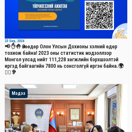
23 Sep, 2024
📢 ✋🤚 Өнөөдөр Олон Улсын Дохионы хэлний өдөр
тохиож байна! 2023 оны статистик мэдээллээр
Монгол улсад нийт 111,228 хөгжлийн бэрхшээлтэй
иргэд байгаагийн 7800 нь сонсголгүй иргэн байна.🌍
🧏‍♂️🦻
Мэдээ