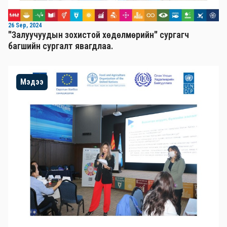
26 Sep, 2024
"Залуучуудын зохистой хөдөлмөрийн" сургагч
багшийн сургалт явагдлаа.
Мэдээ