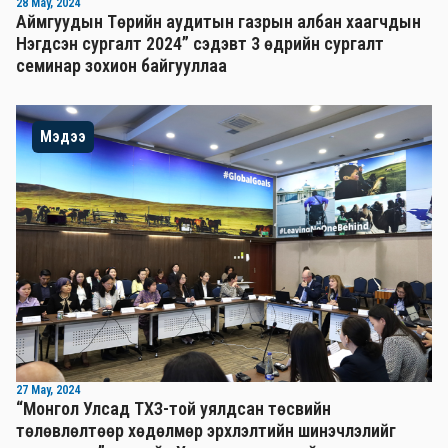
28 May, 2024
Аймгуудын Төрийн аудитын газрын албан хаагчдын
Нэгдсэн сургалт 2024” сэдэвт 3 өдрийн сургалт
семинар зохион байгууллаа
Мэдээ
27 May, 2024
“Монгол Улсад ТХЗ-той уялдсан төсвийн
төлөвлөлтөөр хөдөлмөр эрхлэлтийн шинэчлэлийг