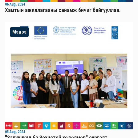
06 Aug, 2024
Хамтын ажиллагааны санамж бичиг байгууллаа.
Мэдээ
05 Aug, 2024
"Залуучууд ба Зохистой хөдөлмөр" сургалт,