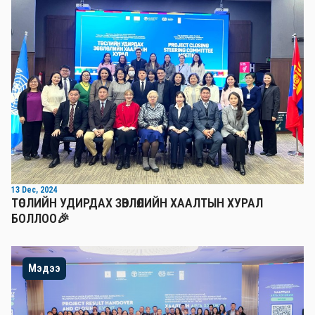
13 Dec, 2024
ТӨСЛИЙН УДИРДАХ ЗӨВЛӨЛИЙН ХААЛТЫН ХУРАЛ
БОЛЛОО🎉
Мэдээ