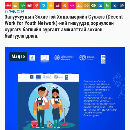
25 Sep, 2024
Залуучуудын Зохистой Хөдөлмөрийн Сүлжээ (Decent
Work for Youth Network)-ний гишүүдэд зориулсан
сургагч багшийн сургалт амжилттай зохион
байгуулагдлаа.
Мэдээ