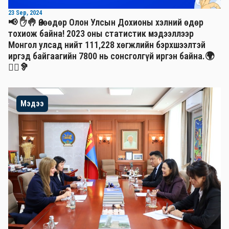
23 Sep, 2024
📢 ✋🤚 Өнөөдөр Олон Улсын Дохионы хэлний өдөр
тохиож байна! 2023 оны статистик мэдээллээр
Монгол улсад нийт 111,228 хөгжлийн бэрхшээлтэй
иргэд байгаагийн 7800 нь сонсголгүй иргэн байна.🌍
🧏‍♂️🦻
Мэдээ