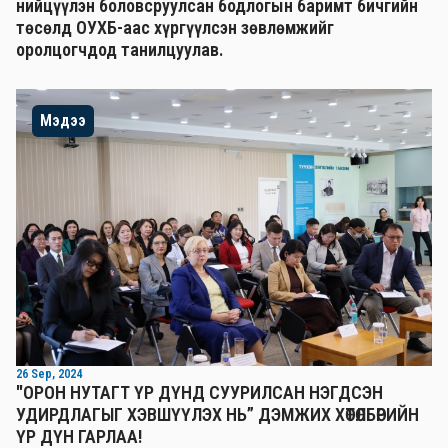
нийцүүлэн боловсруулсан бодлогын баримт бичгийн
төсөлд ОУХБ-аас хүргүүлсэн зөвлөмжийг
оролцогчдод танилцуулав.
Мэдээ
26 Sep, 2024
"ОРОН НУТАГТ ҮР ДҮНД СУУРИЛСАН НЭГДСЭН
УДИРДЛАГЫГ ХЭВШҮҮЛЭХ НЬ” ДЭМЖИХ ХӨТӨЛБӨРИЙН
ҮР ДҮН ГАРЛАА!