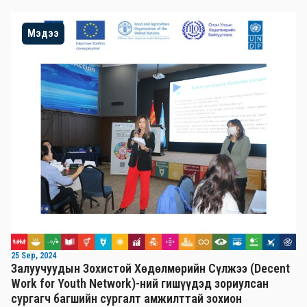
Мэдээ
25 Sep, 2024
Залуучуудын Зохистой Хөдөлмөрийн Сүлжээ (Decent
Work for Youth Network)-ний гишүүдэд зориулсан
сургагч багшийн сургалт амжилттай зохион