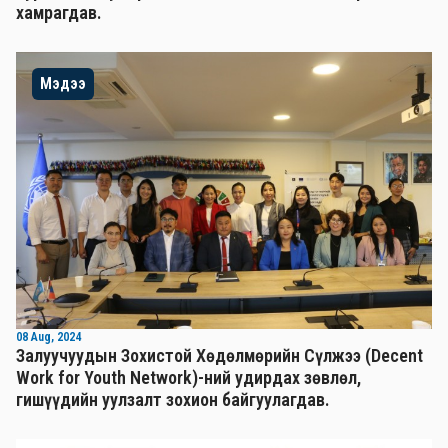
хамрагдав.
Мэдээ
08 Aug, 2024
Залуучуудын Зохистой Хөдөлмөрийн Сүлжээ (Decent
Work for Youth Network)-ний удирдах зөвлөл,
гишүүдийн уулзалт зохион байгуулагдав.