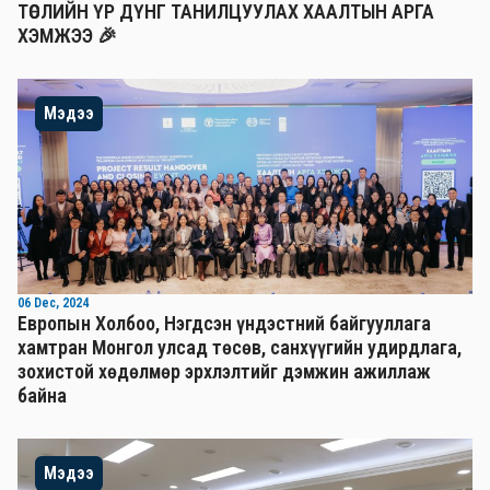
ТӨСЛИЙН ҮР ДҮНГ ТАНИЛЦУУЛАХ ХААЛТЫН АРГА
ХЭМЖЭЭ 🎉
Мэдээ
06 Dec, 2024
Европын Холбоо, Нэгдсэн үндэстний байгууллага
хамтран Монгол улсад төсөв, санхүүгийн удирдлага,
зохистой хөдөлмөр эрхлэлтийг дэмжин ажиллаж
байна
Мэдээ