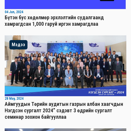
04 Jun, 2024
Бүтэн бус хөдөлмөр эрхлэлтийн судалгаанд
хамрагдсан 1,000 гаруй иргэн хамрагдлаа
Мэдээ
28 May, 2024
Аймгуудын Төрийн аудитын газрын албан хаагчдын
Нэгдсэн сургалт 2024” сэдэвт 3 өдрийн сургалт
семинар зохион байгууллаа