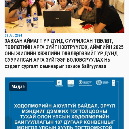
08 Jul, 2024
ЗАВХАН АЙМАГТ ҮР ДҮНД СУУРИЛСАН ТӨЛӨВЛӨЛТ,
ТӨСӨВЛӨЛТИЙН АРГА ЗҮЙГ НЭВТРҮҮЛЭХ, АЙМГИЙН 2025
ОНЫ ЖИЛИЙН ХӨГЖЛИЙН ТӨЛӨВЛӨГӨӨ, ТӨСВИЙГ ҮР ДҮНД
СУУРИЛСАН АРГА ЗҮЙГЭЭР БОЛОВСРУУЛАХ НЬ
сэдэвт сургалт семинарыг зохион байгууллаа
Мэдээ