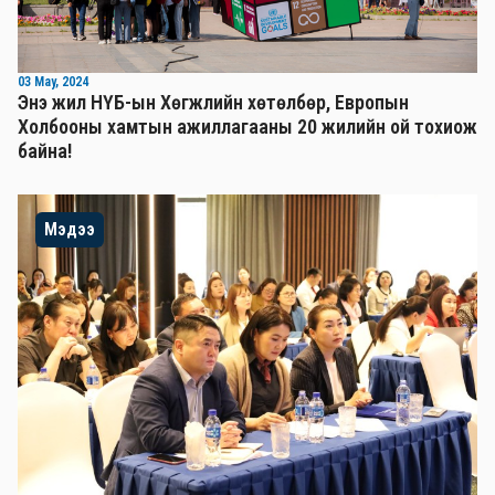
03 May, 2024
Энэ жил НҮБ-ын Хөгжлийн хөтөлбөр, Европын
Холбооны хамтын ажиллагааны 20 жилийн ой тохиож
байна!
Мэдээ