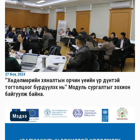
27 Nov, 2024
''Хөдөлмөрийн хяналтын орчин үеийн үр дүнтэй
тогтолцоог бүрдүүлэх нь'' Mодуль сургалтыг зохион
байгуулж байна.
Мэдээ