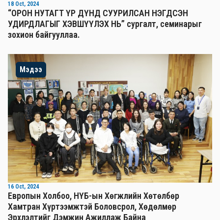
18 Oct, 2024
“ОРОН НУТАГТ ҮР ДҮНД СУУРИЛСАН НЭГДСЭН
УДИРДЛАГЫГ ХЭВШҮҮЛЭХ НЬ” сургалт, семинарыг
зохион байгууллаа.
Мэдээ
16 Oct, 2024
Европын Холбоо, НҮБ-ын Хөгжлийн Хөтөлбөр
Хамтран Хүртээмжтэй Боловсрол, Хөдөлмөр
Эрхлэлтийг Дэмжин Ажиллаж Байна