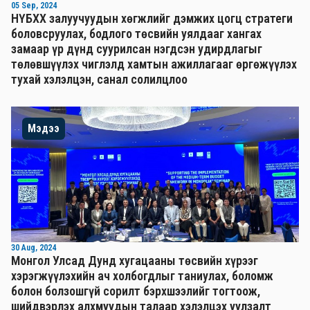
05 Sep, 2024
НҮБХХ залуучуудын хөгжлийг дэмжих цогц стратеги
боловсруулах, бодлого төсвийн уялдааг хангах
замаар үр дүнд суурилсан нэгдсэн удирдлагыг
төлөвшүүлэх чиглэлд хамтын ажиллагааг өргөжүүлэх
тухай хэлэлцэн, санал солилцлоо
Мэдээ
30 Aug, 2024
Монгол Улсад Дунд хугацааны төсвийн хүрээг
хэрэгжүүлэхийн ач холбогдлыг таниулах, боломж
болон болзошгүй сорилт бэрхшээлийг тогтоож,
шийдвэрлэх алхмуудын талаар хэлэлцэх уулзалт