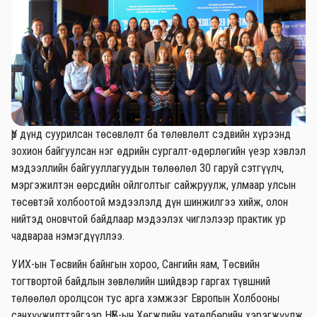
Үр дүнд суурилсан төсөвлөлт ба төлөвлөлт сэдвийн хүрээнд
зохион байгуулсан нэг өдрийн сургалт-өдөрлөгийн үеэр хэвлэл
мэдээллийн байгууллагуудын төлөөлөл 30 гаруй сэтгүүлч,
мэргэжилтэн өөрсдийн ойлголтыг сайжруулж, улмаар улсын
төсөвтэй холбоотой мэдээлэлд дүн шинжилгээ хийж, олон
нийтэд оновчтой байдлаар мэдээлэх чиглэлээр практик ур
чадвараа нэмэгдүүллээ.
УИХ-ын Төсвийн байнгын хороо, Сангийн яам, Төсвийн
тогтвортой байдлын зөвлөлийн шийдвэр гаргах түвшний
төлөөлөл оролцсон тус арга хэмжээг Европын Холбооны
санхүүжилттэйгээр НҮБ-ын Хөгжлийн хөтөлбөрийн хэрэгжүүлж