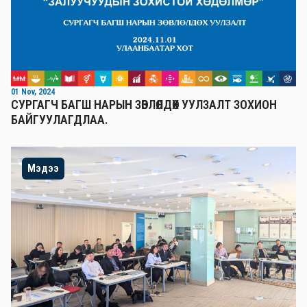
01 Nov, 2024
СУРГАГЧ БАГШ НАРЫН ЗӨВЛӨЛДӨХ УУЛЗАЛТ ЗОХИОН
БАЙГУУЛАГДЛАА.
Мэдээ