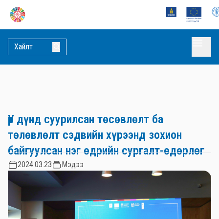
Үр дүнд суурилсан төсөвлөлт ба
төлөвлөлт сэдвийн хүрээнд зохион
байгуулсан нэг өдрийн сургалт-өдөрлөг
2024.03.23
Мэдээ