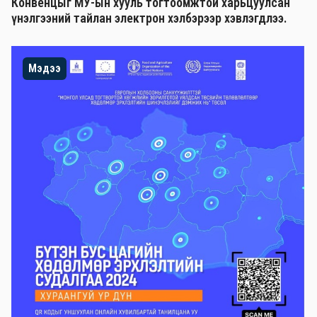
Конвенцыг МУ-ын хууль тогтоомжтой харьцуулсан
үнэлгээний тайлан электрон хэлбэрээр хэвлэгдлээ.
Мэдээ