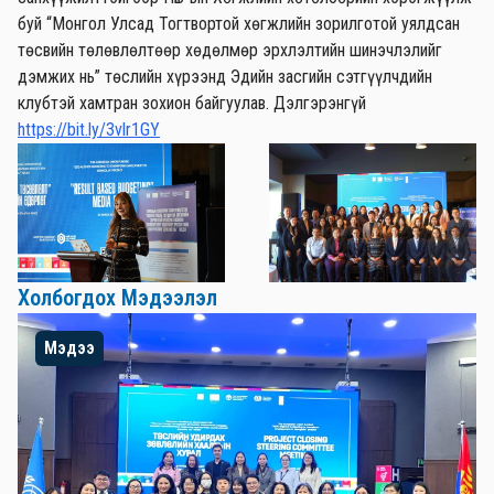
буй “Монгол Улсад Тогтвортой хөгжлийн зорилготой уялдсан
төсвийн төлөвлөлтөөр хөдөлмөр эрхлэлтийн шинэчлэлийг
дэмжих нь” төслийн хүрээнд Эдийн засгийн сэтгүүлчдийн
клубтэй хамтран зохион байгуулав. Дэлгэрэнгүй
https://bit.ly/3vlr1GY
Холбогдох Мэдээлэл
Мэдээ