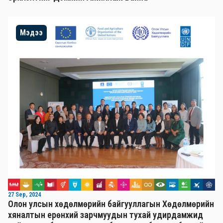
Мэдээ
27 Sep, 2024
Олон улсын хөдөлмөрийн байгууллагын Хөдөлмөрийн
хяналтын ерөнхий зарчмуудын тухай удирдамжид