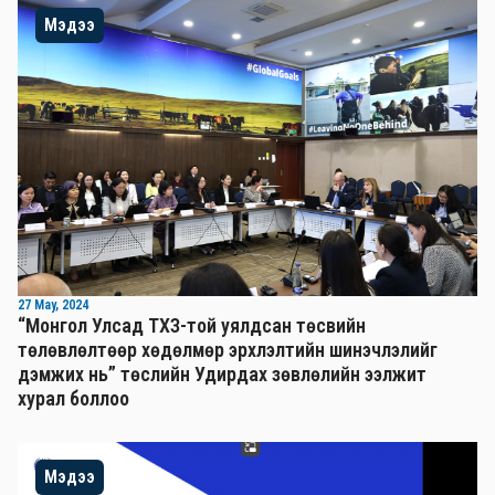
Мэдээ
27 May, 2024
“Монгол Улсад ТХЗ-той уялдсан төсвийн
төлөвлөлтөөр хөдөлмөр эрхлэлтийн шинэчлэлийг
дэмжих нь” төслийн Удирдах зөвлөлийн ээлжит
хурал боллоо
Мэдээ