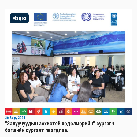
Мэдээ
26 Sep, 2024
"Залуучуудын зохистой хөдөлмөрийн" сургагч
багшийн сургалт явагдлаа.