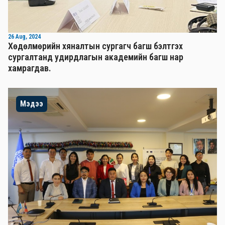
26 Aug, 2024
Хөдөлмөрийн хяналтын сургагч багш бэлтгэх
сургалтанд удирдлагын академийн багш нар
хамрагдав.
Мэдээ