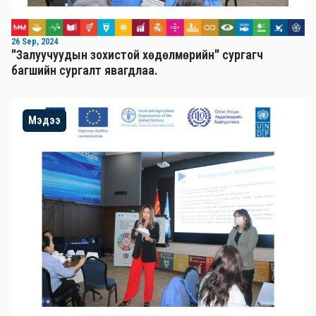
26 Sep, 2024
"Залуучуудын зохистой хөдөлмөрийн" сургагч
багшийн сургалт явагдлаа.
Мэдээ