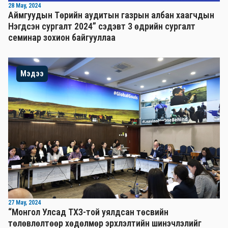
28 May, 2024
Аймгуудын Төрийн аудитын газрын албан хаагчдын
Нэгдсэн сургалт 2024” сэдэвт 3 өдрийн сургалт
семинар зохион байгууллаа
Мэдээ
27 May, 2024
“Монгол Улсад ТХЗ-той уялдсан төсвийн
төлөвлөлтөөр хөдөлмөр эрхлэлтийн шинэчлэлийг