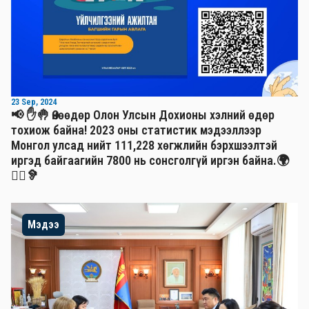
23 Sep, 2024
📢 ✋🤚 Өнөөдөр Олон Улсын Дохионы хэлний өдөр
тохиож байна! 2023 оны статистик мэдээллээр
Монгол улсад нийт 111,228 хөгжлийн бэрхшээлтэй
иргэд байгаагийн 7800 нь сонсголгүй иргэн байна.🌍
🧏‍♂️🦻
Мэдээ