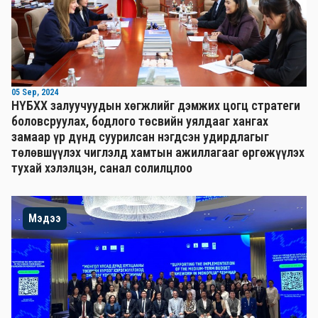
05 Sep, 2024
НҮБХХ залуучуудын хөгжлийг дэмжих цогц стратеги
боловсруулах, бодлого төсвийн уялдааг хангах
замаар үр дүнд суурилсан нэгдсэн удирдлагыг
төлөвшүүлэх чиглэлд хамтын ажиллагааг өргөжүүлэх
тухай хэлэлцэн, санал солилцлоо
Мэдээ