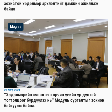
зохистой хөдөлмөр эрхлэлтийг дэмжин ажиллаж
байна
Мэдээ
27 Nov, 2024
''Хөдөлмөрийн хяналтын орчин үеийн үр дүнтэй
тогтолцоог бүрдүүлэх нь'' Mодуль сургалтыг зохион
байгуулж байна.