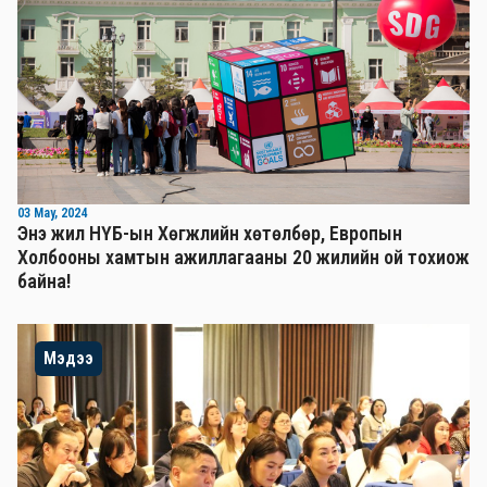
03 May, 2024
Энэ жил НҮБ-ын Хөгжлийн хөтөлбөр, Европын
Холбооны хамтын ажиллагааны 20 жилийн ой тохиож
байна!
Мэдээ