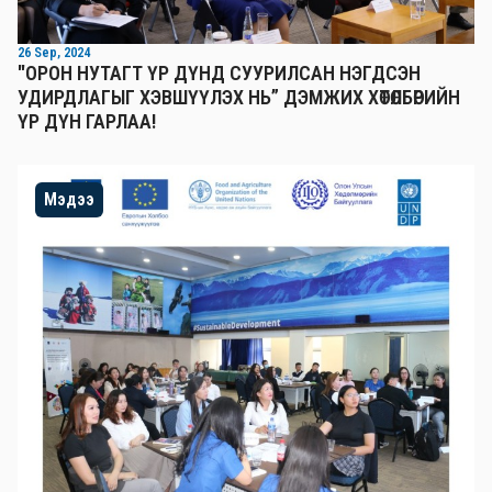
26 Sep, 2024
"ОРОН НУТАГТ ҮР ДҮНД СУУРИЛСАН НЭГДСЭН
УДИРДЛАГЫГ ХЭВШҮҮЛЭХ НЬ” ДЭМЖИХ ХӨТӨЛБӨРИЙН
ҮР ДҮН ГАРЛАА!
Мэдээ