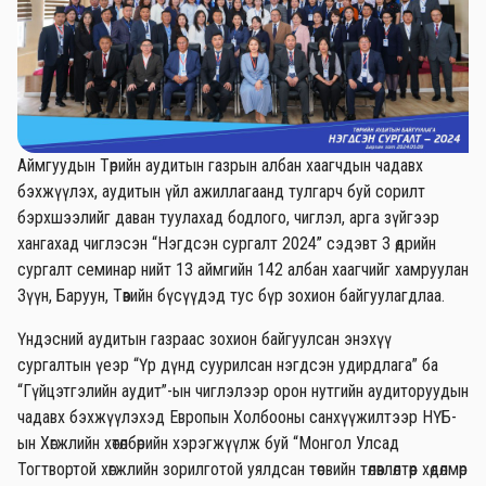
Аймгуудын Төрийн аудитын газрын албан хаагчдын чадавх
бэхжүүлэх, аудитын үйл ажиллагаанд тулгарч буй сорилт
бэрхшээлийг даван туулахад бодлого, чиглэл, арга зүйгээр
хангахад чиглэсэн “Нэгдсэн сургалт 2024” сэдэвт 3 өдрийн
сургалт семинар нийт 13 аймгийн 142 албан хаагчийг хамруулан
Зүүн, Баруун, Төвийн бүсүүдэд тус бүр зохион байгуулагдлаа.
Үндэсний аудитын газраас зохион байгуулсан энэхүү
сургалтын үеэр “Үр дүнд суурилсан нэгдсэн удирдлага” ба
“Гүйцэтгэлийн аудит”-ын чиглэлээр орон нутгийн аудиторуудын
чадавх бэхжүүлэхэд Европын Холбооны санхүүжилтээр НҮБ-
ын Хөгжлийн хөтөлбөрийн хэрэгжүүлж буй “Монгол Улсад
Тогтвортой хөгжлийн зорилготой уялдсан төсвийн төлөвлөлтөөр хөдөлмөр