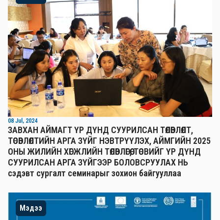
08 Jul, 2024
ЗАВХАН АЙМАГТ ҮР ДҮНД СУУРИЛСАН ТӨЛӨВЛӨЛТ,
ТӨСӨВЛӨЛТИЙН АРГА ЗҮЙГ НЭВТРҮҮЛЭХ, АЙМГИЙН 2025
ОНЫ ЖИЛИЙН ХӨГЖЛИЙН ТӨЛӨВЛӨГӨӨ, ТӨСВИЙГ ҮР ДҮНД
СУУРИЛСАН АРГА ЗҮЙГЭЭР БОЛОВСРУУЛАХ НЬ
сэдэвт сургалт семинарыг зохион байгууллаа
Мэдээ