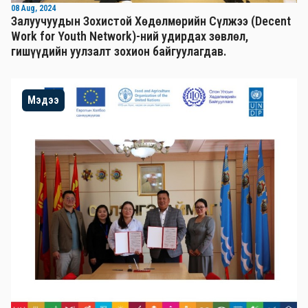
08 Aug, 2024
Залуучуудын Зохистой Хөдөлмөрийн Сүлжээ (Decent
Work for Youth Network)-ний удирдах зөвлөл,
гишүүдийн уулзалт зохион байгуулагдав.
Мэдээ