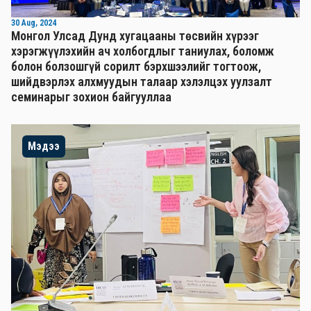
30 Aug, 2024
Монгол Улсад Дунд хугацааны төсвийн хүрээг
хэрэгжүүлэхийн ач холбогдлыг таниулах, боломж
болон болзошгүй сорилт бэрхшээлийг тогтоож,
шийдвэрлэх алхмуудын талаар хэлэлцэх уулзалт
семинарыг зохион байгууллаа
Мэдээ