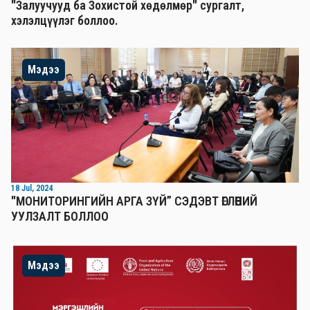
"Залуучууд ба Зохистой хөдөлмөр" сургалт,
хэлэлцүүлэг боллоо.
Мэдээ
18 Jul, 2024
"МОНИТОРИНГИЙН АРГА ЗҮЙ” СЭДЭВТ ӨГЛӨӨНИЙ
УУЛЗАЛТ БОЛЛОО
Мэдээ