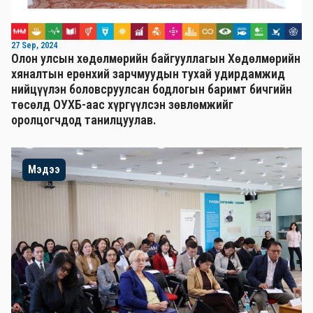
27 Sep, 2024
Олон улсын хөдөлмөрийн байгууллагын Хөдөлмөрийн
хяналтын ерөнхий зарчмуудын тухай удирдамжид
нийцүүлэн боловсруулсан бодлогын баримт бичгийн
төсөлд ОУХБ-аас хүргүүлсэн зөвлөмжийг
оролцогчдод танилцуулав.
Мэдээ