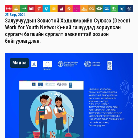
25 Sep, 2024
Залуучуудын Зохистой Хөдөлмөрийн Сүлжээ (Decent
Work for Youth Network)-ний гишүүдэд зориулсан
сургагч багшийн сургалт амжилттай зохион
байгуулагдлаа.
Мэдээ