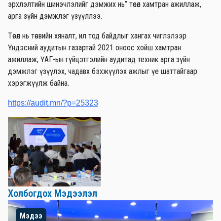
эрхлэлтийн шинэчлэлийг дэмжих нь” төсөл хамтран ажиллаж,
арга зүйн дэмжлэг үзүүллээ.
Төсөл нь төсвийн хяналт, ил тод байдлыг хангах чиглэлээр
Үндэсний аудитын газартай 2021 оноос хойш хамтран
ажиллаж, ҮАГ-ын гүйцэтгэлийн аудитад техник арга зүйн
дэмжлэг үзүүлэх, чадавх бэхжүүлэх ажлыг үе шаттайгаар
хэрэгжүүлж байна.
https://audit.mn/?p=25323
Холбогдох Мэдээлэл
Мэдээ