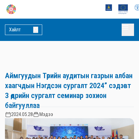
Аймгуудын Төрийн аудитын газрын албан
хаагчдын Нэгдсэн сургалт 2024” сэдэвт
3 өдрийн сургалт семинар зохион
байгууллаа
2024.05.28
Мэдээ