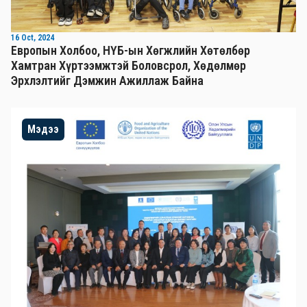
16 Oct, 2024
Европын Холбоо, НҮБ-ын Хөгжлийн Хөтөлбөр
Хамтран Хүртээмжтэй Боловсрол, Хөдөлмөр
Эрхлэлтийг Дэмжин Ажиллаж Байна
Мэдээ