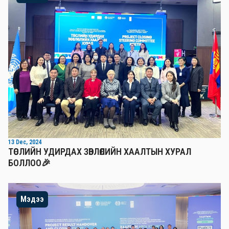
13 Dec, 2024
ТӨСЛИЙН УДИРДАХ ЗӨВЛӨЛИЙН ХААЛТЫН ХУРАЛ
БОЛЛОО🎉
Мэдээ