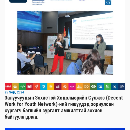
25 Sep, 2024
Залуучуудын Зохистой Хөдөлмөрийн Сүлжээ (Decent
Work for Youth Network)-ний гишүүдэд зориулсан
сургагч багшийн сургалт амжилттай зохион
байгуулагдлаа.