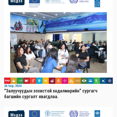
Мэдээ
26 Sep, 2024
"Залуучуудын зохистой хөдөлмөрийн" сургагч
багшийн сургалт явагдлаа.
Мэдээ