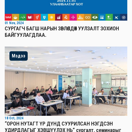
01 Nov, 2024
СУРГАГЧ БАГШ НАРЫН ЗӨВЛӨЛДӨХ УУЛЗАЛТ ЗОХИОН
БАЙГУУЛАГДЛАА.
Мэдээ
18 Oct, 2024
“ОРОН НУТАГТ ҮР ДҮНД СУУРИЛСАН НЭГДСЭН
УДИРДЛАГЫГ ХЭВШҮҮЛЭХ НЬ” сургалт, семинарыг