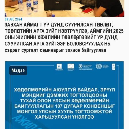
08 Jul, 2024
ЗАВХАН АЙМАГТ ҮР ДҮНД СУУРИЛСАН ТӨЛӨВЛӨЛТ,
ТӨСӨВЛӨЛТИЙН АРГА ЗҮЙГ НЭВТРҮҮЛЭХ, АЙМГИЙН 2025
ОНЫ ЖИЛИЙН ХӨГЖЛИЙН ТӨЛӨВЛӨГӨӨ, ТӨСВИЙГ ҮР ДҮНД
СУУРИЛСАН АРГА ЗҮЙГЭЭР БОЛОВСРУУЛАХ НЬ
сэдэвт сургалт семинарыг зохион байгууллаа
Мэдээ