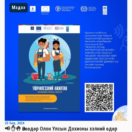
Мэдээ
23 Sep, 2024
📢 ✋🤚 Өнөөдөр Олон Улсын Дохионы хэлний өдөр