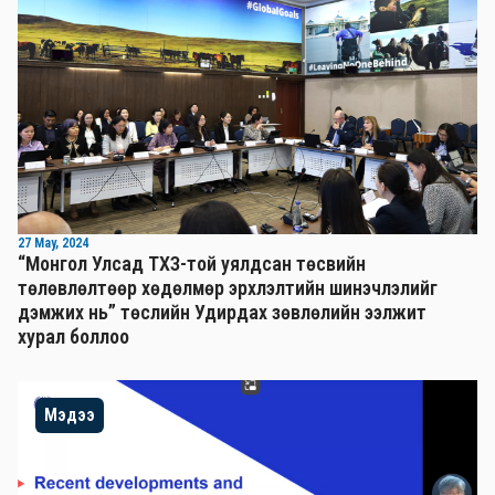
27 May, 2024
“Монгол Улсад ТХЗ-той уялдсан төсвийн
төлөвлөлтөөр хөдөлмөр эрхлэлтийн шинэчлэлийг
дэмжих нь” төслийн Удирдах зөвлөлийн ээлжит
хурал боллоо
Мэдээ