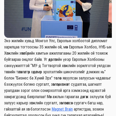
Энэ жилийн хувьд Монгол Улс, Европын холбоотой дипломат
харилцаа тогтоосны 35 жилийн ой, мөн Европын Холбоо, НҮБ-ын
Хөгжлийн хөтөлбөрийн хамтын ажиллагааны 20 жилийн ой тохиож
буйгаараа онцлог байв. Уг өдөрлөгийн үеэр Европын Холбооны
санхүүжилттэй “МУ-д Тогтвортой хөгжлийн зорилготой уялдсан
төсвийн төлөвлөлтөөр хөдөлмөр эрхлэлтийн шинэчлэлийг дэмжих нь”
болон “Бизнес ба Хүний Эрх” төслөөс явуулсан залуусын чадавхыг
бэхжүүлэх богино сургалт, зөвлөгөө, хөгжөөнт судалгаа, шагналт
уралдаан зэрэг олон сонирхолтой арга хэмжээнд идэвхтэй
хамрагдсанд баярлалаа! Мөн ажлын гараагаа дөнгөж эхлүүлж буй
залуус карьер хөгжлийн сургалт, зөвлөгөө өгсөн сургагч багш нар,
гайхалтай ая хөг бэлэглэсэн
Magnet Brain
артистдаа, зохион
байгуулалтад оролцсон бүх хүнд гүн талархал илэрхийлье!