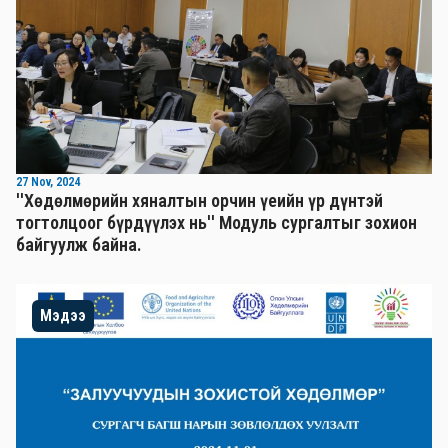
27 Nov, 2024
''Хөдөлмөрийн хяналтын орчин үеийн үр дүнтэй
тогтолцоог бүрдүүлэх нь'' Mодуль сургалтыг зохион
байгуулж байна.
Мэдээ