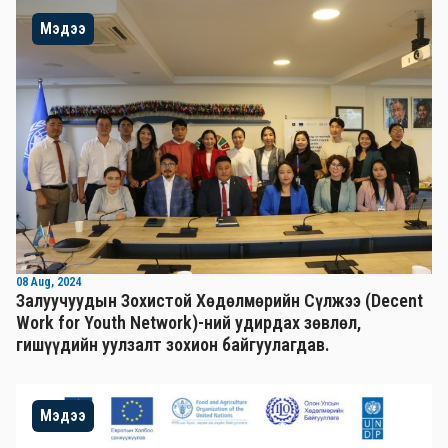
Мэдээ
08 Aug, 2024
Залуучуудын Зохистой Хөдөлмөрийн Сүлжээ (Decent
Work for Youth Network)-ний удирдах зөвлөл,
гишүүдийн уулзалт зохион байгуулагдав.
Мэдээ