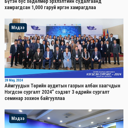
Бүтэн бус хөдөлмөр эрхлэлтийн судалгаанд
хамрагдсан 1,000 гаруй иргэн хамрагдлаа
Мэдээ
28 May, 2024
Аймгуудын Төрийн аудитын газрын албан хаагчдын
Нэгдсэн сургалт 2024” сэдэвт 3 өдрийн сургалт
семинар зохион байгууллаа
Мэдээ