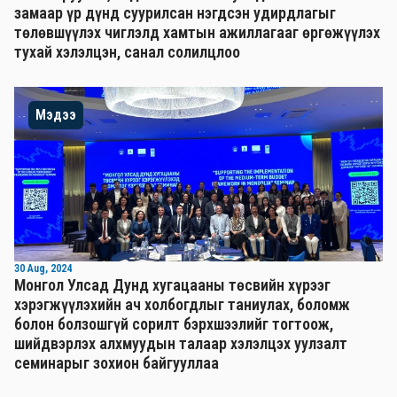
замаар үр дүнд суурилсан нэгдсэн удирдлагыг
төлөвшүүлэх чиглэлд хамтын ажиллагааг өргөжүүлэх
тухай хэлэлцэн, санал солилцлоо
Мэдээ
30 Aug, 2024
Монгол Улсад Дунд хугацааны төсвийн хүрээг
хэрэгжүүлэхийн ач холбогдлыг таниулах, боломж
болон болзошгүй сорилт бэрхшээлийг тогтоож,
шийдвэрлэх алхмуудын талаар хэлэлцэх уулзалт
семинарыг зохион байгууллаа