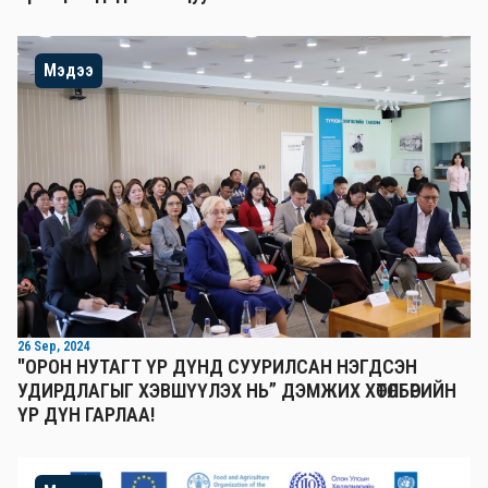
Мэдээ
26 Sep, 2024
"ОРОН НУТАГТ ҮР ДҮНД СУУРИЛСАН НЭГДСЭН
УДИРДЛАГЫГ ХЭВШҮҮЛЭХ НЬ” ДЭМЖИХ ХӨТӨЛБӨРИЙН
ҮР ДҮН ГАРЛАА!