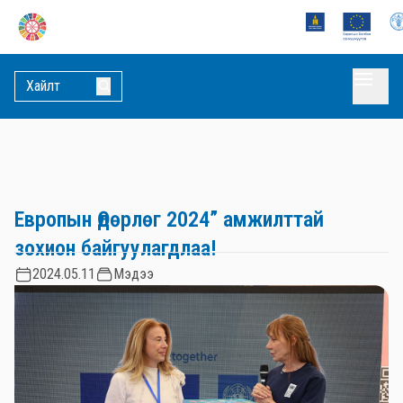
Европын Өдөрлөг 2024” амжилттай
зохион байгуулагдлаа!
2024.05.11
Мэдээ