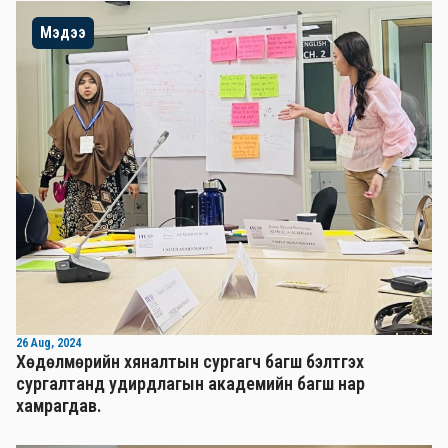
Мэдээ
26 Aug, 2024
Хөдөлмөрийн хяналтын сургагч багш бэлтгэх
сургалтанд удирдлагын академийн багш нар
хамрагдав.