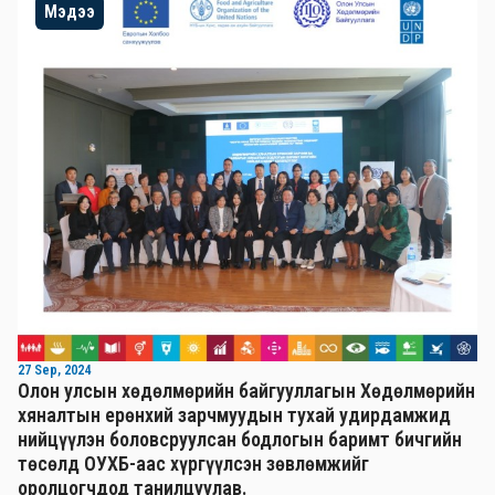
Мэдээ
27 Sep, 2024
Олон улсын хөдөлмөрийн байгууллагын Хөдөлмөрийн
хяналтын ерөнхий зарчмуудын тухай удирдамжид
нийцүүлэн боловсруулсан бодлогын баримт бичгийн
төсөлд ОУХБ-аас хүргүүлсэн зөвлөмжийг
оролцогчдод танилцуулав.