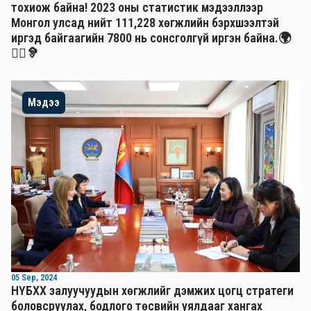
тохиож байна! 2023 оны статистик мэдээллээр
Монгол улсад нийт 111,228 хөгжлийн бэрхшээлтэй
иргэд байгаагийн 7800 нь сонсголгүй иргэн байна.🌍
🧏‍♂️🦻
Мэдээ
05 Sep, 2024
НҮБХХ залуучуудын хөгжлийг дэмжих цогц стратеги
боловсруулах, бодлого төсвийн уялдааг хангах