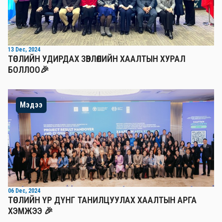
13 Dec, 2024
ТӨСЛИЙН УДИРДАХ ЗӨВЛӨЛИЙН ХААЛТЫН ХУРАЛ
БОЛЛОО🎉
Мэдээ
06 Dec, 2024
ТӨСЛИЙН ҮР ДҮНГ ТАНИЛЦУУЛАХ ХААЛТЫН АРГА
ХЭМЖЭЭ 🎉