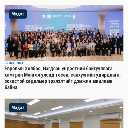
Мэдээ
06 Dec, 2024
Европын Холбоо, Нэгдсэн үндэстний байгууллага
хамтран Монгол улсад төсөв, санхүүгийн удирдлага,
зохистой хөдөлмөр эрхлэлтийг дэмжин ажиллаж
байна
Мэдээ