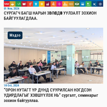
01 Nov, 2024
СУРГАГЧ БАГШ НАРЫН ЗӨВЛӨЛДӨХ УУЛЗАЛТ ЗОХИОН
БАЙГУУЛАГДЛАА.
Мэдээ
18 Oct, 2024
“ОРОН НУТАГТ ҮР ДҮНД СУУРИЛСАН НЭГДСЭН
УДИРДЛАГЫГ ХЭВШҮҮЛЭХ НЬ” сургалт, семинарыг
зохион байгууллаа.