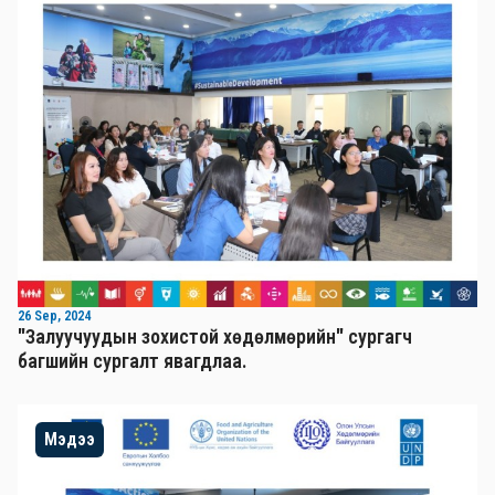
26 Sep, 2024
"Залуучуудын зохистой хөдөлмөрийн" сургагч
багшийн сургалт явагдлаа.
Мэдээ