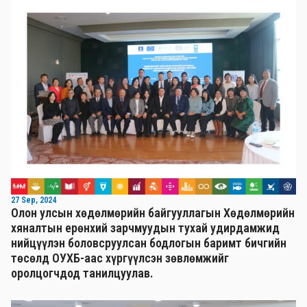
27 Sep, 2024
Олон улсын хөдөлмөрийн байгууллагын Хөдөлмөрийн
хяналтын ерөнхий зарчмуудын тухай удирдамжид
нийцүүлэн боловсруулсан бодлогын баримт бичгийн
төсөлд ОУХБ-аас хүргүүлсэн зөвлөмжийг
оролцогчдод танилцуулав.