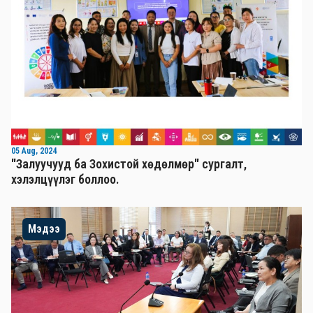
05 Aug, 2024
"Залуучууд ба Зохистой хөдөлмөр" сургалт,
хэлэлцүүлэг боллоо.
Мэдээ