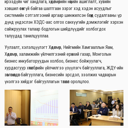
ирээдүйн чиг хандлага, хөдөлмөрийн нөөцийн ашиглалт, хувийн
хэвшил өсөхгүй байгаа шалтгаан зэрэг хэд хэдэн асуудлыг
системийн сэтгэлгээний аргаар шинжилсэн бөгөөд судалгааны үр
дүнд үндэслэн ХЭДС-аас олгох санхүүгийн дэмжлэгийг хэрхэн
сайжруулах талаар бодлогын шийдлүүдийг холбогдох
талуудад танилцууллаа.
Уулзалт, хэлэлцүүлэгт Хөдөлмөр, Нийгмийн Хамгааллын Яам,
Хөдөлмөр, халамжийн үйлчилгээний ерөнхий газар, Монголын
бизнес инкубаторуудын холбоо, бизнес бойжуулагч,
хурдасгуур хөтөлбөрийн үйлчилгээ үзүүлэгч байгууллага, ЖДҮ-ийн
зөвлөгөө өгдөг байгууллага, бизнесийн эрсдэл, зээлжих чадварын
үнэлгээ хийдэг байгууллагын төлөөлөл оролцлоо.