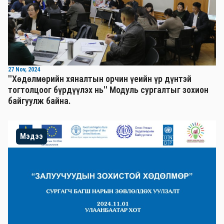
27 Nov, 2024
''Хөдөлмөрийн хяналтын орчин үеийн үр дүнтэй
тогтолцоог бүрдүүлэх нь'' Mодуль сургалтыг зохион
байгуулж байна.
Мэдээ