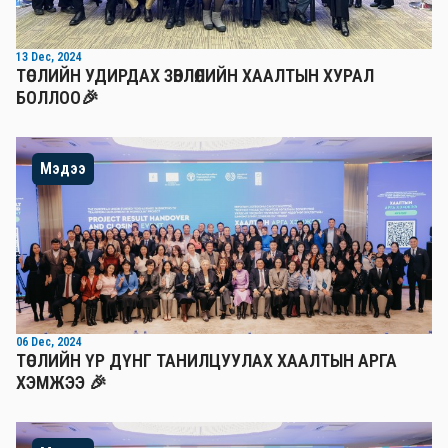
13 Dec, 2024
ТӨСЛИЙН УДИРДАХ ЗӨВЛӨЛИЙН ХААЛТЫН ХУРАЛ
БОЛЛОО🎉
Мэдээ
06 Dec, 2024
ТӨСЛИЙН ҮР ДҮНГ ТАНИЛЦУУЛАХ ХААЛТЫН АРГА
ХЭМЖЭЭ 🎉