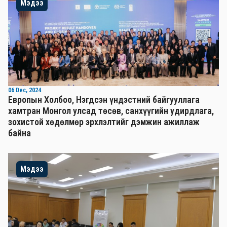
Мэдээ
06 Dec, 2024
Европын Холбоо, Нэгдсэн үндэстний байгууллага
хамтран Монгол улсад төсөв, санхүүгийн удирдлага,
зохистой хөдөлмөр эрхлэлтийг дэмжин ажиллаж
байна
Мэдээ