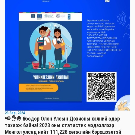
23 Sep, 2024
📢 ✋🤚 Өнөөдөр Олон Улсын Дохионы хэлний өдөр
тохиож байна! 2023 оны статистик мэдээллээр
Монгол улсад нийт 111,228 хөгжлийн бэрхшээлтэй