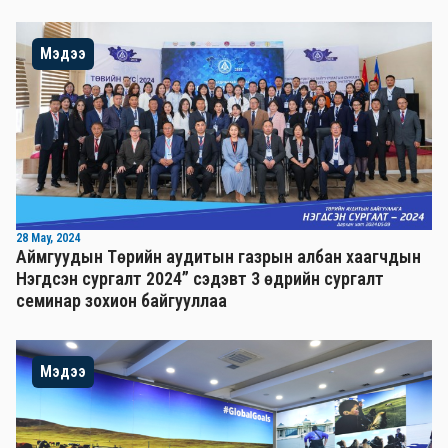
Мэдээ
28 May, 2024
Аймгуудын Төрийн аудитын газрын албан хаагчдын
Нэгдсэн сургалт 2024” сэдэвт 3 өдрийн сургалт
семинар зохион байгууллаа
Мэдээ