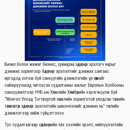
Бичил болон жижиг бизнес, хувиараа хөдөлмөр эрхлэгч нарыг
дэмжих зорилгоор Хөдөлмөр эрхлэлтийг дэмжих сангаас
иргэдэд олгож буй санхүүгийн дэмжлэгийн үр өгөөжийг
сайжруулахад чиглэсэн судалгааны ажлыг Европын Холбооны
санхүүжилтээр НҮБ-ын Хөгжлийн Хөтөлбөрийн хэрэгжүүлж буй
“Монгол Улсад Тогтвортой хөгжлийн зорилготой уялдсан төсвийн
төлөвлөлтөөр хөдөлмөр эрхлэлтийн шинэчлэлийг дэмжих нь” төслийн
дэмжлэгээр хийж гүйцэтгэлээ.
Тус судалгаагаар хөдөлмөрийн зах зээлийн эрэлт, нийлүүлэлтийн