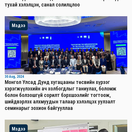
тухай хэлэлцэн, санал солилцлоо
Мэдээ
30 Aug, 2024
Монгол Улсад Дунд хугацааны төсвийн хүрээг
хэрэгжүүлэхийн ач холбогдлыг таниулах, боломж
болон болзошгүй сорилт бэрхшээлийг тогтоож,
шийдвэрлэх алхмуудын талаар хэлэлцэх уулзалт
семинарыг зохион байгууллаа
Мэдээ