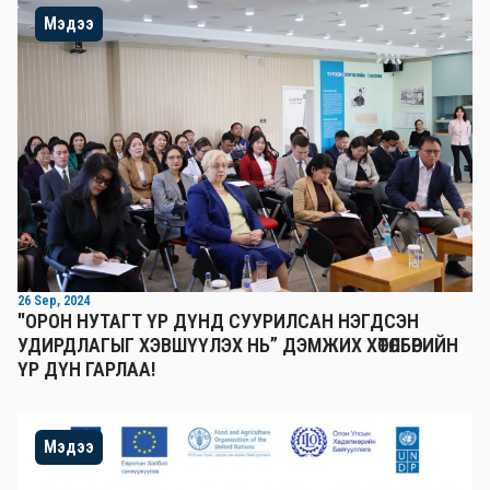
Мэдээ
26 Sep, 2024
"ОРОН НУТАГТ ҮР ДҮНД СУУРИЛСАН НЭГДСЭН
УДИРДЛАГЫГ ХЭВШҮҮЛЭХ НЬ” ДЭМЖИХ ХӨТӨЛБӨРИЙН
ҮР ДҮН ГАРЛАА!
Мэдээ