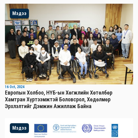
Мэдээ
16 Oct, 2024
Европын Холбоо, НҮБ-ын Хөгжлийн Хөтөлбөр
Хамтран Хүртээмжтэй Боловсрол, Хөдөлмөр
Эрхлэлтийг Дэмжин Ажиллаж Байна
Мэдээ