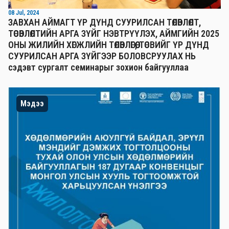
08 Jul, 2024
ЗАВХАН АЙМАГТ ҮР ДҮНД СУУРИЛСАН ТӨЛӨВЛӨЛТ,
ТӨСӨВЛӨЛТИЙН АРГА ЗҮЙГ НЭВТРҮҮЛЭХ, АЙМГИЙН 2025
ОНЫ ЖИЛИЙН ХӨГЖЛИЙН ТӨЛӨВЛӨГӨӨ, ТӨСВИЙГ ҮР ДҮНД
СУУРИЛСАН АРГА ЗҮЙГЭЭР БОЛОВСРУУЛАХ НЬ
сэдэвт сургалт семинарыг зохион байгууллаа
Мэдээ