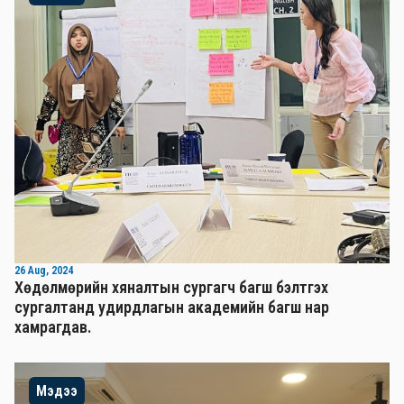
26 Aug, 2024
Хөдөлмөрийн хяналтын сургагч багш бэлтгэх
сургалтанд удирдлагын академийн багш нар
хамрагдав.
Мэдээ