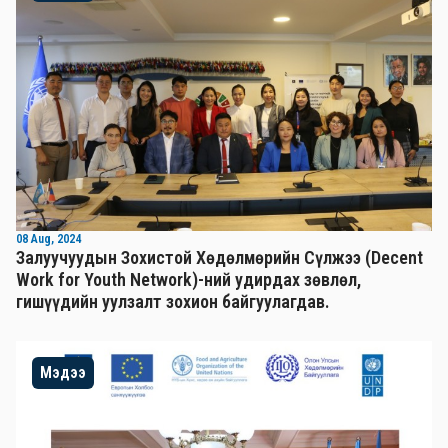
08 Aug, 2024
Залуучуудын Зохистой Хөдөлмөрийн Сүлжээ (Decent
Work for Youth Network)-ний удирдах зөвлөл,
гишүүдийн уулзалт зохион байгуулагдав.
Мэдээ