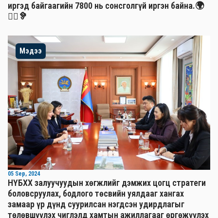
иргэд байгаагийн 7800 нь сонсголгүй иргэн байна.🌍
🧏‍♂️🦻
Мэдээ
05 Sep, 2024
НҮБХХ залуучуудын хөгжлийг дэмжих цогц стратеги
боловсруулах, бодлого төсвийн уялдааг хангах
замаар үр дүнд суурилсан нэгдсэн удирдлагыг
төлөвшүүлэх чиглэлд хамтын ажиллагааг өргөжүүлэх