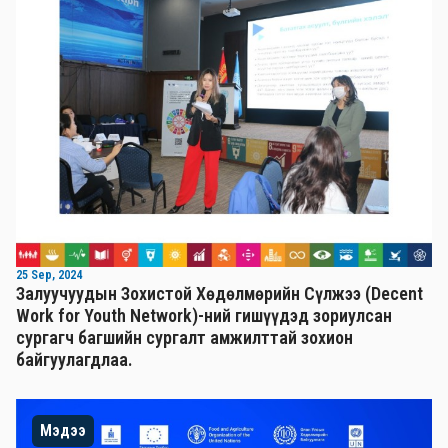
25 Sep, 2024
Залуучуудын Зохистой Хөдөлмөрийн Сүлжээ (Decent
Work for Youth Network)-ний гишүүдэд зориулсан
сургагч багшийн сургалт амжилттай зохион
байгуулагдлаа.
Мэдээ