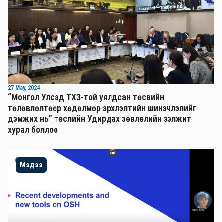
27 May, 2024
“Монгол Улсад ТХЗ-той уялдсан төсвийн
төлөвлөлтөөр хөдөлмөр эрхлэлтийн шинэчлэлийг
дэмжих нь” төслийн Удирдах зөвлөлийн ээлжит
хурал боллоо
Мэдээ