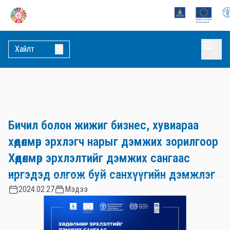
Бичил болон жижиг бизнес, хувиараа
хөдөлмөр эрхлэгч нарыг дэмжих зорилгоор
Хөдөлмөр эрхлэлтийг дэмжих сангаас
иргэдэд олгож буй санхүүгийн дэмжлэг
2024.02.27
Мэдээ