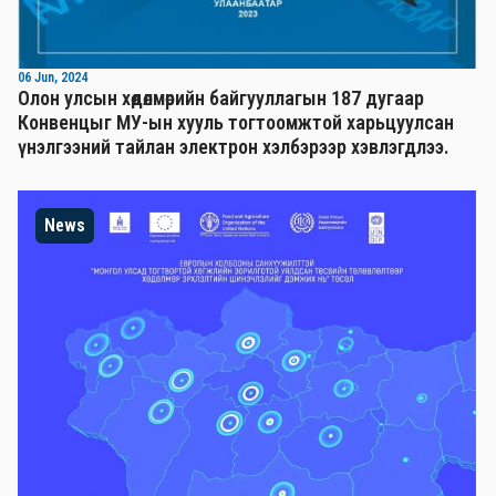
06 Jun, 2024
Олон улсын хөдөлмөрийн байгууллагын 187 дугаар
Конвенцыг МУ-ын хууль тогтоомжтой харьцуулсан
үнэлгээний тайлан электрон хэлбэрээр хэвлэгдлээ.
News