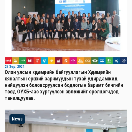
27 Sep, 2024
Олон улсын хөдөлмөрийн байгууллагын Хөдөлмөрийн
хяналтын ерөнхий зарчмуудын тухай удирдамжид
нийцүүлэн боловсруулсан бодлогын баримт бичгийн
төсөлд ОУХБ-аас хүргүүлсэн зөвлөмжийг оролцогчдод
танилцуулав.
News