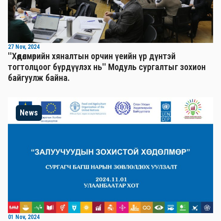
27 Nov, 2024
''Хөдөлмөрийн хяналтын орчин үеийн үр дүнтэй
тогтолцоог бүрдүүлэх нь'' Mодуль сургалтыг зохион
байгуулж байна.
News
01 Nov, 2024