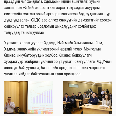
ирээдүйн чиг хандлага, хөдөлмөрийн нөөцийн ашиглалт, хувийн
хэвшил өсөхгүй байгаа шалтгаан зэрэг хэд хэдэн асуудлыг
системийн сэтгэлгээний аргаар шинжилсэн бөгөөд судалгааны үр
дүнд үндэслэн ХЭДС-аас олгох санхүүгийн дэмжлэгийг хэрхэн
сайжруулах талаар бодлогын шийдлүүдийг холбогдох
талуудад танилцууллаа.
Уулзалт, хэлэлцүүлэгт Хөдөлмөр, Нийгмийн Хамгааллын Яам,
Хөдөлмөр, халамжийн үйлчилгээний ерөнхий газар, Монголын
бизнес инкубаторуудын холбоо, бизнес бойжуулагч,
хурдасгуур хөтөлбөрийн үйлчилгээ үзүүлэгч байгууллага, ЖДҮ-ийн
зөвлөгөө өгдөг байгууллага, бизнесийн эрсдэл, зээлжих чадварын
үнэлгээ хийдэг байгууллагын төлөөлөл оролцлоо.