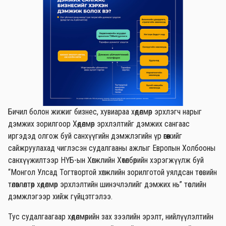
Бичил болон жижиг бизнес, хувиараа хөдөлмөр эрхлэгч нарыг
дэмжих зорилгоор Хөдөлмөр эрхлэлтийг дэмжих сангаас
иргэдэд олгож буй санхүүгийн дэмжлэгийн үр өгөөжийг
сайжруулахад чиглэсэн судалгааны ажлыг Европын Холбооны
санхүүжилтээр НҮБ-ын Хөгжлийн Хөтөлбөрийн хэрэгжүүлж буй
“Монгол Улсад Тогтвортой хөгжлийн зорилготой уялдсан төсвийн
төлөвлөлтөөр хөдөлмөр эрхлэлтийн шинэчлэлийг дэмжих нь” төслийн
дэмжлэгээр хийж гүйцэтгэлээ.
Тус судалгаагаар хөдөлмөрийн зах зээлийн эрэлт, нийлүүлэлтийн