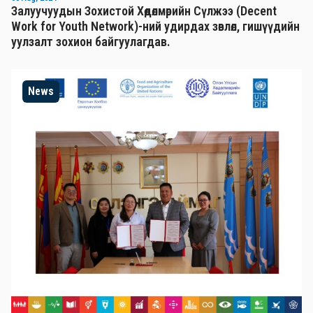
Залуучуудын Зохистой Хөдөлмөрийн Сүлжээ (Decent
Work for Youth Network)-ний удирдах зөвлөл, гишүүдийн
уулзалт зохион байгуулагдав.
News