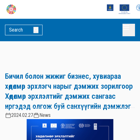
Бичил болон жижиг бизнес, хувиараа
хөдөлмөр эрхлэгч нарыг дэмжих зорилгоор
Хөдөлмөр эрхлэлтийг дэмжих сангаас
иргэдэд олгож буй санхүүгийн дэмжлэг
2024.02.27
News