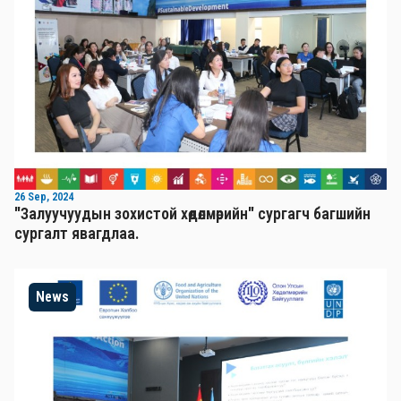
26 Sep, 2024
"Залуучуудын зохистой хөдөлмөрийн" сургагч багшийн
сургалт явагдлаа.
News