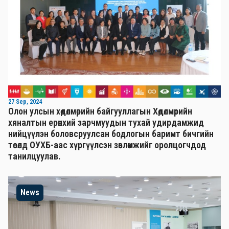
27 Sep, 2024
Олон улсын хөдөлмөрийн байгууллагын Хөдөлмөрийн
хяналтын ерөнхий зарчмуудын тухай удирдамжид
нийцүүлэн боловсруулсан бодлогын баримт бичгийн
төсөлд ОУХБ-аас хүргүүлсэн зөвлөмжийг оролцогчдод
танилцуулав.
News