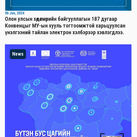
06 Jun, 2024
Олон улсын хөдөлмөрийн байгууллагын 187 дугаар
Конвенцыг МУ-ын хууль тогтоомжтой харьцуулсан
үнэлгээний тайлан электрон хэлбэрээр хэвлэгдлээ.
News