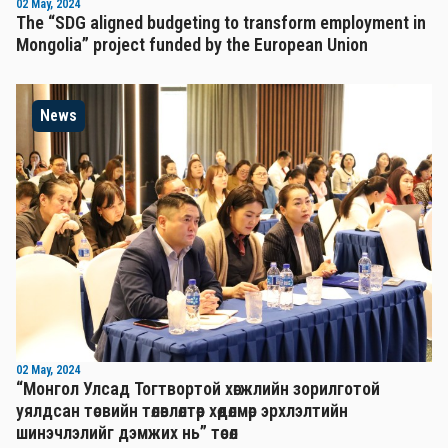
02 May, 2024
The “SDG aligned budgeting to transform employment in
Mongolia” project funded by the European Union
News
02 May, 2024
“Монгол Улсад Тогтвортой хөгжлийн зорилготой
уялдсан төсвийн төлөвлөлтөөр хөдөлмөр эрхлэлтийн
шинэчлэлийг дэмжих нь” төсөл