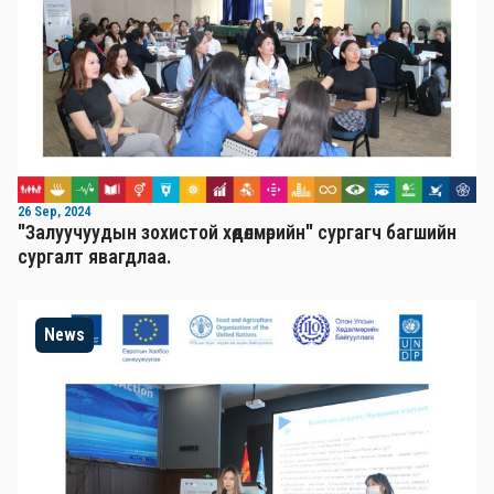
26 Sep, 2024
"Залуучуудын зохистой хөдөлмөрийн" сургагч багшийн
сургалт явагдлаа.
News