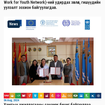
Work for Youth Network)-ний удирдах зөвлөл, гишүүдийн
уулзалт зохион байгуулагдав.
News
06 Aug, 2024
Хамтын ажиллагааны санамж бичиг байгууллаа.