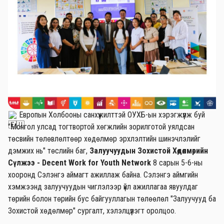
Европын Холбооны санхүүжилттэй ОУХБ-ын хэрэгжүүлж буй
"Монгол улсад тогтвортой хөгжлийн зорилготой уялдсан
төсвийн төлөвлөлтөөр хөдөлмөр эрхлэлтийн шинэчлэлийг
дэмжих нь" төслийн баг,
Залуучуудын Зохистой Хөдөлмөрийн
Сүлжээ - Decent Work for Youth Network
8 сарын 5-6-ны
хооронд Сэлэнгэ аймагт ажиллаж байна. Сэлэнгэ аймгийн
хэмжээнд залуучуудын чиглэлээр үйл ажиллагаа явуулдаг
төрийн болон төрийн бус байгууллагын төлөөлөл "Залуучууд ба
Зохистой хөдөлмөр" сургалт, хэлэлцүүлэгт оролцоо.