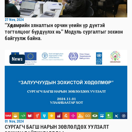
27 Nov, 2024
''Хөдөлмөрийн хяналтын орчин үеийн үр дүнтэй
тогтолцоог бүрдүүлэх нь'' Mодуль сургалтыг зохион
байгуулж байна.
News
01 Nov, 2024
СУРГАГЧ БАГШ НАРЫН ЗӨВЛӨЛДӨХ УУЛЗАЛТ