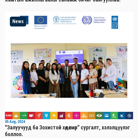
News
05 Aug, 2024
"Залуучууд ба Зохистой хөдөлмөр" сургалт, хэлэлцүүлэг
боллоо.