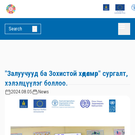
"Залуучууд ба Зохистой хөдөлмөр" сургалт,
хэлэлцүүлэг боллоо.
2024.08.05
News