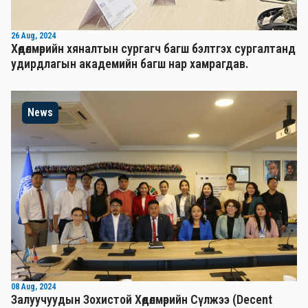
26 Aug, 2024
Хөдөлмөрийн хяналтын сургагч багш бэлтгэх сургалтанд
удирдлагын академийн багш нар хамрагдав.
News
08 Aug, 2024
Залуучуудын Зохистой Хөдөлмөрийн Сүлжээ (Decent