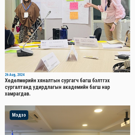
26 Aug, 2024
Хөдөлмөрийн хяналтын сургагч багш бэлтгэх
сургалтанд удирдлагын академийн багш нар
хамрагдав.
Мэдээ