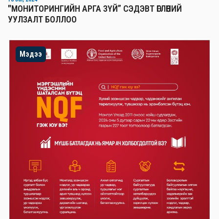
"МОНИТОРИНГИЙН АРГА ЗҮЙ” СЭДЭВТ ӨГЛӨӨНИЙ
УУЛЗАЛТ БОЛЛОО
Мэдээ