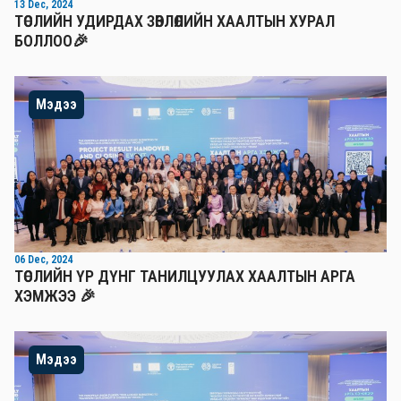
13 Dec, 2024
ТӨСЛИЙН УДИРДАХ ЗӨВЛӨЛИЙН ХААЛТЫН ХУРАЛ
БОЛЛОО🎉
Мэдээ
06 Dec, 2024
ТӨСЛИЙН ҮР ДҮНГ ТАНИЛЦУУЛАХ ХААЛТЫН АРГА
ХЭМЖЭЭ 🎉
Мэдээ