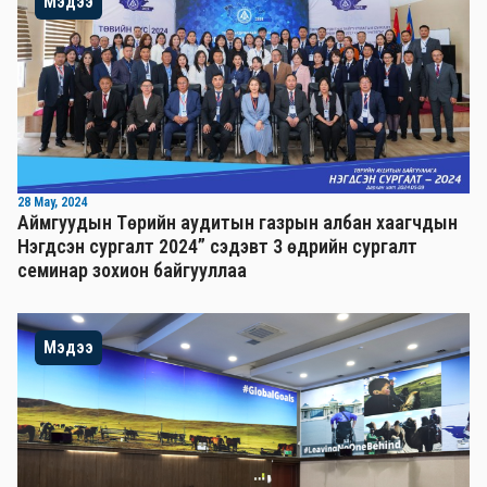
Мэдээ
28 May, 2024
Аймгуудын Төрийн аудитын газрын албан хаагчдын
Нэгдсэн сургалт 2024” сэдэвт 3 өдрийн сургалт
семинар зохион байгууллаа
Мэдээ