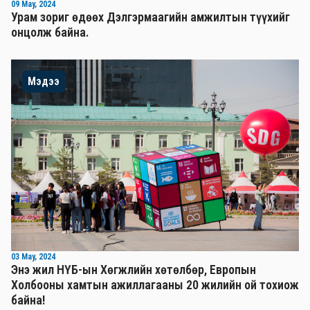
09 May, 2024
Урам зориг өдөөх Дэлгэрмаагийн амжилтын түүхийг
онцолж байна.
Мэдээ
03 May, 2024
Энэ жил НҮБ-ын Хөгжлийн хөтөлбөр, Европын
Холбооны хамтын ажиллагааны 20 жилийн ой тохиож
байна!