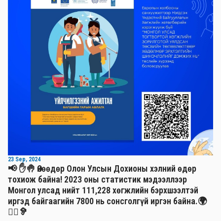
23 Sep, 2024
📢 ✋🤚 Өнөөдөр Олон Улсын Дохионы хэлний өдөр
тохиож байна! 2023 оны статистик мэдээллээр
Монгол улсад нийт 111,228 хөгжлийн бэрхшээлтэй
иргэд байгаагийн 7800 нь сонсголгүй иргэн байна.🌍
🧏‍♂️🦻