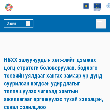
НҮБХХ залуучуудын хөгжлийг дэмжих
цогц стратеги боловсруулах, бодлого
төсвийн уялдааг хангах замаар үр дүнд
суурилсан нэгдсэн удирдлагыг
төлөвшүүлэх чиглэлд хамтын
ажиллагааг өргөжүүлэх тухай хэлэлцэн,
санал солилцлоо