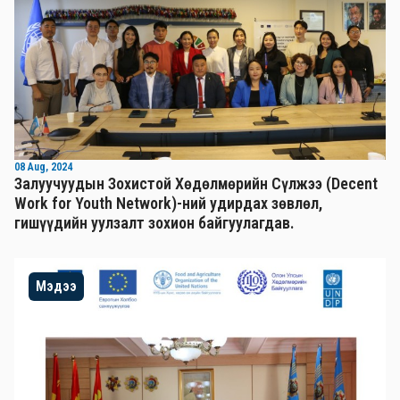
08 Aug, 2024
Залуучуудын Зохистой Хөдөлмөрийн Сүлжээ (Decent
Work for Youth Network)-ний удирдах зөвлөл,
гишүүдийн уулзалт зохион байгуулагдав.
Мэдээ