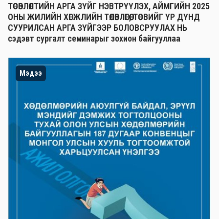
ТӨСӨВЛӨЛТИЙН АРГА ЗҮЙГ НЭВТРҮҮЛЭХ, АЙМГИЙН 2025
ОНЫ ЖИЛИЙН ХӨГЖЛИЙН ТӨЛӨВЛӨГӨӨ, ТӨСВИЙГ ҮР ДҮНД
СУУРИЛСАН АРГА ЗҮЙГЭЭР БОЛОВСРУУЛАХ НЬ
сэдэвт сургалт семинарыг зохион байгууллаа
Мэдээ