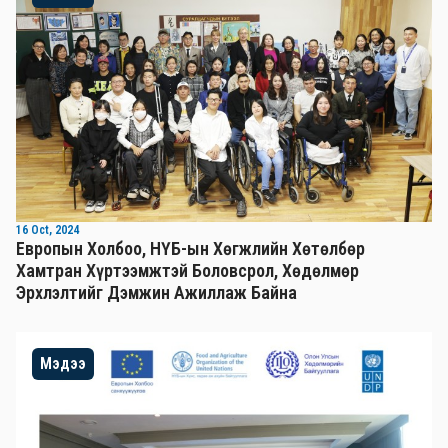
16 Oct, 2024
Европын Холбоо, НҮБ-ын Хөгжлийн Хөтөлбөр
Хамтран Хүртээмжтэй Боловсрол, Хөдөлмөр
Эрхлэлтийг Дэмжин Ажиллаж Байна
Мэдээ