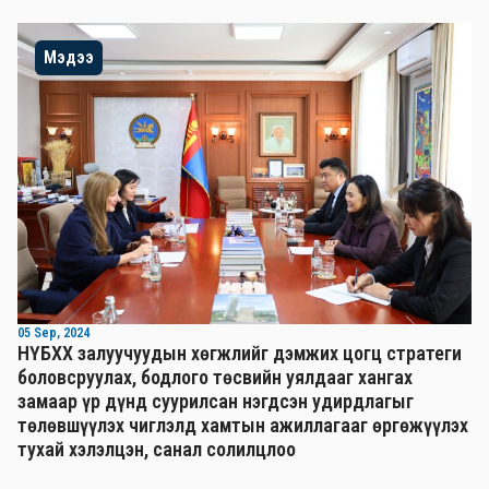
Мэдээ
05 Sep, 2024
НҮБХХ залуучуудын хөгжлийг дэмжих цогц стратеги
боловсруулах, бодлого төсвийн уялдааг хангах
замаар үр дүнд суурилсан нэгдсэн удирдлагыг
төлөвшүүлэх чиглэлд хамтын ажиллагааг өргөжүүлэх
тухай хэлэлцэн, санал солилцлоо