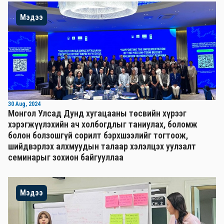
Мэдээ
30 Aug, 2024
Монгол Улсад Дунд хугацааны төсвийн хүрээг
хэрэгжүүлэхийн ач холбогдлыг таниулах, боломж
болон болзошгүй сорилт бэрхшээлийг тогтоож,
шийдвэрлэх алхмуудын талаар хэлэлцэх уулзалт
семинарыг зохион байгууллаа
Мэдээ