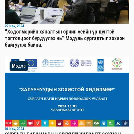
27 Nov, 2024
''Хөдөлмөрийн хяналтын орчин үеийн үр дүнтэй
тогтолцоог бүрдүүлэх нь'' Mодуль сургалтыг зохион
байгуулж байна.
Мэдээ
01 Nov, 2024