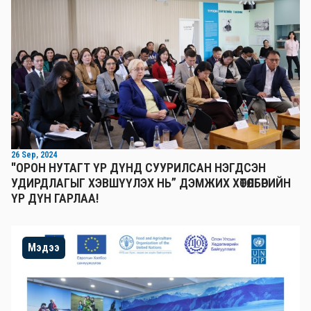
26 Sep, 2024
"ОРОН НУТАГТ ҮР ДҮНД СУУРИЛСАН НЭГДСЭН
УДИРДЛАГЫГ ХЭВШҮҮЛЭХ НЬ” ДЭМЖИХ ХӨТӨЛБӨРИЙН
ҮР ДҮН ГАРЛАА!
Мэдээ