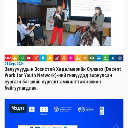
25 Sep, 2024
Залуучуудын Зохистой Хөдөлмөрийн Сүлжээ (Decent
Work for Youth Network)-ний гишүүдэд зориулсан
сургагч багшийн сургалт амжилттай зохион
байгуулагдлаа.
Мэдээ