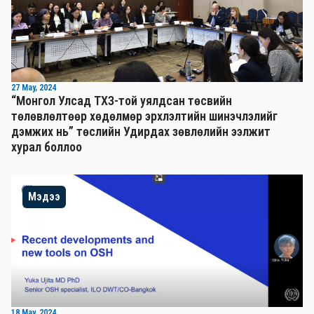
27 May, 2024
“Монгол Улсад ТХЗ-той уялдсан төсвийн
төлөвлөлтөөр хөдөлмөр эрхлэлтийн шинэчлэлийг
дэмжих нь” төслийн Удирдах зөвлөлийн ээлжит
хурал боллоо
Мэдээ
18 May, 2024