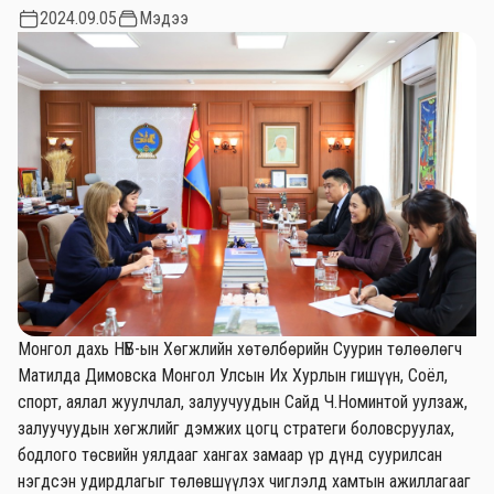
2024.09.05
Мэдээ
Монгол дахь НҮБ-ын Хөгжлийн хөтөлбөрийн Суурин төлөөлөгч
Матилда Димовска Монгол Улсын Их Хурлын гишүүн, Соёл,
спорт, аялал жуулчлал, залуучуудын Сайд Ч.Номинтой уулзаж,
залуучуудын хөгжлийг дэмжих цогц стратеги боловсруулах,
бодлого төсвийн уялдааг хангах замаар үр дүнд суурилсан
нэгдсэн удирдлагыг төлөвшүүлэх чиглэлд хамтын ажиллагааг