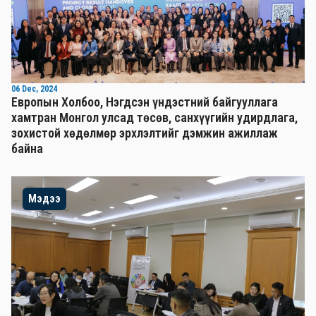
06 Dec, 2024
Европын Холбоо, Нэгдсэн үндэстний байгууллага
хамтран Монгол улсад төсөв, санхүүгийн удирдлага,
зохистой хөдөлмөр эрхлэлтийг дэмжин ажиллаж
байна
Мэдээ