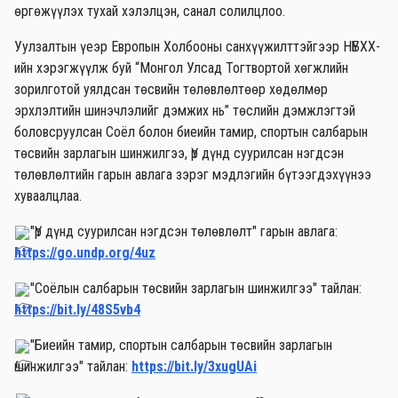
өргөжүүлэх тухай хэлэлцэн, санал солилцлоо.
Уулзалтын үеэр Европын Холбооны санхүүжилттэйгээр НҮБХХ-
ийн хэрэгжүүлж буй “Монгол Улсад Тогтвортой хөгжлийн
зорилготой уялдсан төсвийн төлөвлөлтөөр хөдөлмөр
эрхлэлтийн шинэчлэлийг дэмжих нь” төслийн дэмжлэгтэй
боловсруулсан Соёл болон биеийн тамир, спортын салбарын
төсвийн зарлагын шинжилгээ, Үр дүнд суурилсан нэгдсэн
төлөвлөлтийн гарын авлага зэрэг мэдлэгийн бүтээгдэхүүнээ
хуваалцлаа.
"Үр дүнд суурилсан нэгдсэн төлөвлөлт" гарын авлага:
https://go.undp.org/4uz
"Соёлын салбарын төсвийн зарлагын шинжилгээ" тайлан:
https://bit.ly/48S5vb4
"Биеийн тамир, спортын салбарын төсвийн зарлагын
шинжилгээ" тайлан:
https://bit.ly/3xugUAi