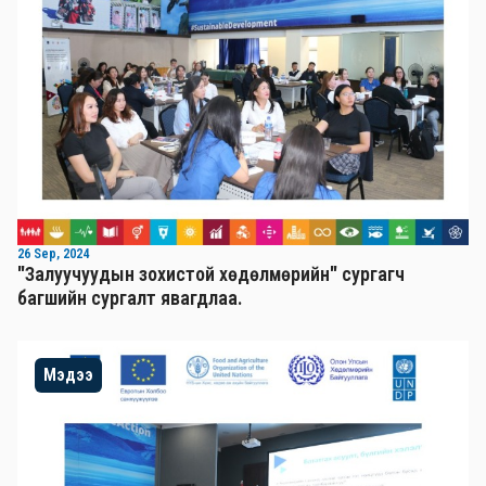
26 Sep, 2024
"Залуучуудын зохистой хөдөлмөрийн" сургагч
багшийн сургалт явагдлаа.
Мэдээ