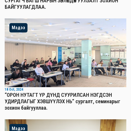
СУРГАГЧ БАГШ НАРЫН ЗӨВЛӨЛДӨХ УУЛЗАЛТ ЗОХИОН
БАЙГУУЛАГДЛАА.
Мэдээ
18 Oct, 2024
“ОРОН НУТАГТ ҮР ДҮНД СУУРИЛСАН НЭГДСЭН
УДИРДЛАГЫГ ХЭВШҮҮЛЭХ НЬ” сургалт, семинарыг
зохион байгууллаа.
Мэдээ