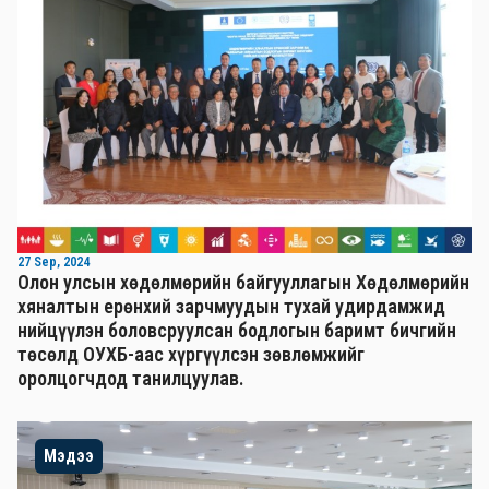
27 Sep, 2024
Олон улсын хөдөлмөрийн байгууллагын Хөдөлмөрийн
хяналтын ерөнхий зарчмуудын тухай удирдамжид
нийцүүлэн боловсруулсан бодлогын баримт бичгийн
төсөлд ОУХБ-аас хүргүүлсэн зөвлөмжийг
оролцогчдод танилцуулав.
Мэдээ