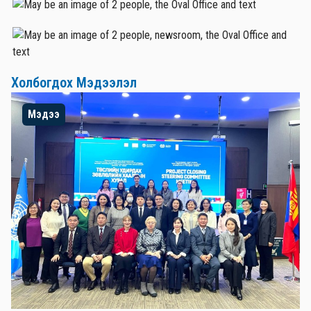
Холбогдох Мэдээлэл
Мэдээ