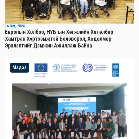
16 Oct, 2024
Европын Холбоо, НҮБ-ын Хөгжлийн Хөтөлбөр
Хамтран Хүртээмжтэй Боловсрол, Хөдөлмөр
Эрхлэлтийг Дэмжин Ажиллаж Байна
Мэдээ