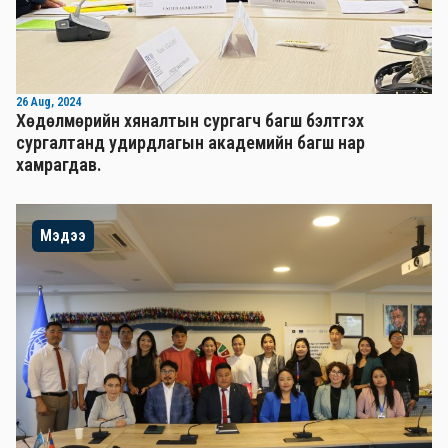
26 Aug, 2024
Хөдөлмөрийн хяналтын сургагч багш бэлтгэх
сургалтанд удирдлагын академийн багш нар
хамрагдав.
Мэдээ