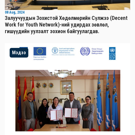
08 Aug, 2024
Залуучуудын Зохистой Хөдөлмөрийн Сүлжээ (Decent
Work for Youth Network)-ний удирдах зөвлөл,
гишүүдийн уулзалт зохион байгуулагдав.
Мэдээ