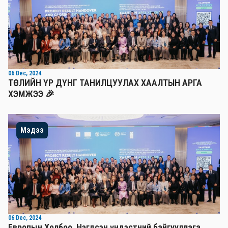
06 Dec, 2024
ТӨСЛИЙН ҮР ДҮНГ ТАНИЛЦУУЛАХ ХААЛТЫН АРГА
ХЭМЖЭЭ 🎉
Мэдээ
06 Dec, 2024
Европын Холбоо, Нэгдсэн үндэстний байгууллага