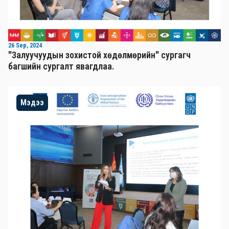
26 Sep, 2024
"Залуучуудын зохистой хөдөлмөрийн" сургагч
багшийн сургалт явагдлаа.
Мэдээ