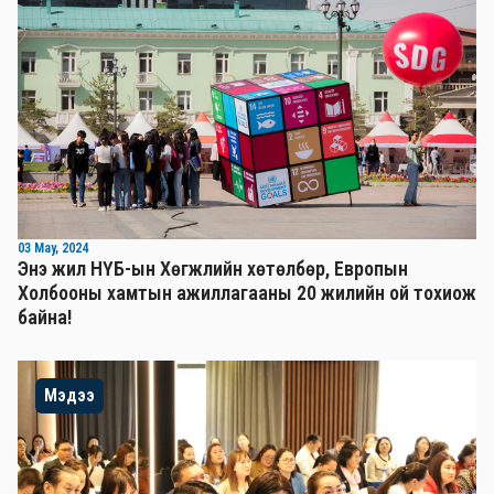
03 May, 2024
Энэ жил НҮБ-ын Хөгжлийн хөтөлбөр, Европын
Холбооны хамтын ажиллагааны 20 жилийн ой тохиож
байна!
Мэдээ