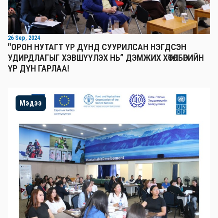
26 Sep, 2024
"ОРОН НУТАГТ ҮР ДҮНД СУУРИЛСАН НЭГДСЭН
УДИРДЛАГЫГ ХЭВШҮҮЛЭХ НЬ” ДЭМЖИХ ХӨТӨЛБӨРИЙН
ҮР ДҮН ГАРЛАА!
Мэдээ