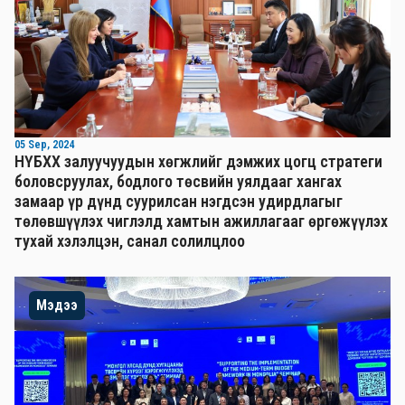
05 Sep, 2024
НҮБХХ залуучуудын хөгжлийг дэмжих цогц стратеги
боловсруулах, бодлого төсвийн уялдааг хангах
замаар үр дүнд суурилсан нэгдсэн удирдлагыг
төлөвшүүлэх чиглэлд хамтын ажиллагааг өргөжүүлэх
тухай хэлэлцэн, санал солилцлоо
Мэдээ