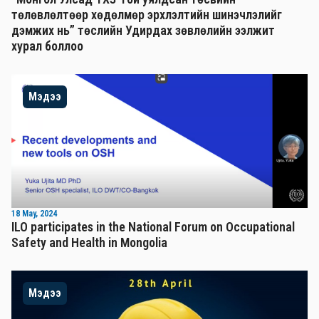
төлөвлөлтөөр хөдөлмөр эрхлэлтийн шинэчлэлийг
дэмжих нь” төслийн Удирдах зөвлөлийн ээлжит
хурал боллоо
Мэдээ
18 May, 2024
ILO participates in the National Forum on Occupational
Safety and Health in Mongolia
Мэдээ