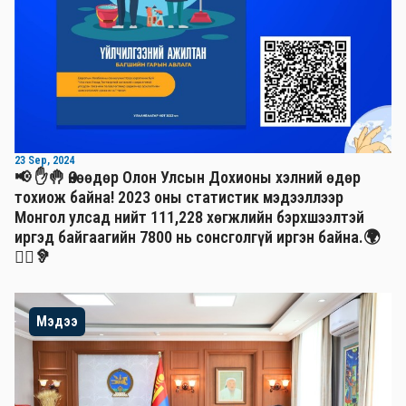
23 Sep, 2024
📢 ✋🤚 Өнөөдөр Олон Улсын Дохионы хэлний өдөр
тохиож байна! 2023 оны статистик мэдээллээр
Монгол улсад нийт 111,228 хөгжлийн бэрхшээлтэй
иргэд байгаагийн 7800 нь сонсголгүй иргэн байна.🌍
🧏‍♂️🦻
Мэдээ