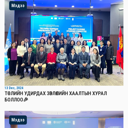
Мэдээ
13 Dec, 2024
ТӨСЛИЙН УДИРДАХ ЗӨВЛӨЛИЙН ХААЛТЫН ХУРАЛ
БОЛЛОО🎉
Мэдээ