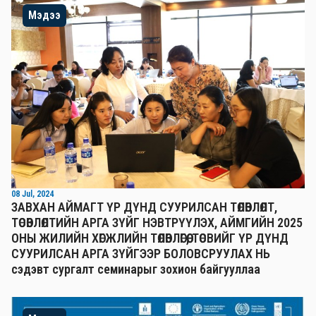
Мэдээ
08 Jul, 2024
ЗАВХАН АЙМАГТ ҮР ДҮНД СУУРИЛСАН ТӨЛӨВЛӨЛТ,
ТӨСӨВЛӨЛТИЙН АРГА ЗҮЙГ НЭВТРҮҮЛЭХ, АЙМГИЙН 2025
ОНЫ ЖИЛИЙН ХӨГЖЛИЙН ТӨЛӨВЛӨГӨӨ, ТӨСВИЙГ ҮР ДҮНД
СУУРИЛСАН АРГА ЗҮЙГЭЭР БОЛОВСРУУЛАХ НЬ
сэдэвт сургалт семинарыг зохион байгууллаа