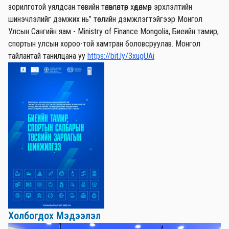
зорилготой уялдсан төсвийн төлөвлөлтөөр хөдөлмөр эрхлэлтийн
шинэчлэлийг дэмжих нь” төслийн дэмжлэгтэйгээр Монгол
Улсын Сангийн яам - Ministry of Finance Mongolia, Биеийн тамир,
спортын улсын хороо-той хамтран боловсруулав. Монгол
тайлантай танилцана уу
https://bit.ly/3xugUAi
Холбогдох Мэдээлэл