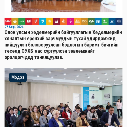
27 Sep, 2024
Олон улсын хөдөлмөрийн байгууллагын Хөдөлмөрийн
хяналтын ерөнхий зарчмуудын тухай удирдамжид
нийцүүлэн боловсруулсан бодлогын баримт бичгийн
төсөлд ОУХБ-аас хүргүүлсэн зөвлөмжийг
оролцогчдод танилцуулав.
Мэдээ