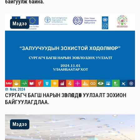
байгуулж байна.
Мэдээ
01 Nov, 2024
СУРГАГЧ БАГШ НАРЫН ЗӨВЛӨЛДӨХ УУЛЗАЛТ ЗОХИОН
БАЙГУУЛАГДЛАА.
Мэдээ