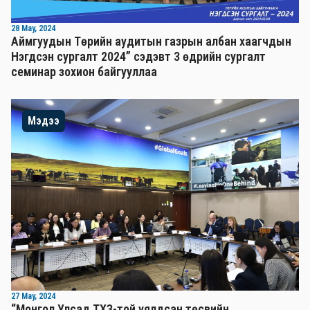
28 May, 2024
Аймгуудын Төрийн аудитын газрын албан хаагчдын
Нэгдсэн сургалт 2024” сэдэвт 3 өдрийн сургалт
семинар зохион байгууллаа
Мэдээ
27 May, 2024
“Монгол Улсад ТХЗ-той уялдсан төсвийн