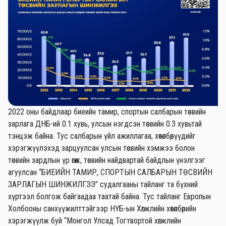
2022 оны байдлаар биеийн тамир, спортын салбарын төсвийн
зарлага ДНБ-ий 0.1 хувь, улсын нэгдсэн төсвийн 0.3 хувьтай
тэнцэж байна. Тус салбарын үйл ажиллагаа, хөтөлбөрүүдийг
хэрэгжүүлэхэд зарцуулсан улсын төсвийн хэмжээ болон
төсвийн зардлын үр өгөөж, төсвийн найдвартай байдлын үнэлгээг
агуулсан “БИЕИЙН ТАМИР, СПОРТЫН САЛБАРЫН ТӨСВИЙН
ЗАРЛАГЫН ШИНЖИЛГЭЭ” судалгааны тайланг та бүхний
хүртээл болгож байгаадаа таатай байна. Тус тайланг Европын
Холбооны санхүүжилттэйгээр НҮБ-ын Хөгжлийн хөтөлбөрийн
хэрэгжүүлж буй “Монгол Улсад Тогтвортой хөгжлийн