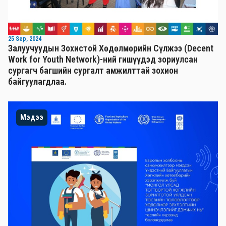
25 Sep, 2024
Залуучуудын Зохистой Хөдөлмөрийн Сүлжээ (Decent
Work for Youth Network)-ний гишүүдэд зориулсан
сургагч багшийн сургалт амжилттай зохион
байгуулагдлаа.
Мэдээ