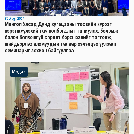
30 Aug, 2024
Монгол Улсад Дунд хугацааны төсвийн хүрээг
хэрэгжүүлэхийн ач холбогдлыг таниулах, боломж
болон болзошгүй сорилт бэрхшээлийг тогтоож,
шийдвэрлэх алхмуудын талаар хэлэлцэх уулзалт
семинарыг зохион байгууллаа
Мэдээ