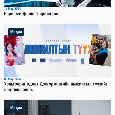
11 May, 2024
Европын Өдөрлөгт оролцлоо.
Мэдээ
09 May, 2024
Урам зориг өдөөх Дэлгэрмаагийн амжилтын түүхийг
онцолж байна.
Мэдээ