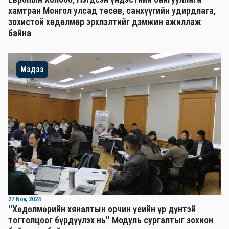
хамтран Монгол улсад төсөв, санхүүгийн удирдлага,
зохистой хөдөлмөр эрхлэлтийг дэмжин ажиллаж
байна
Мэдээ
27 Nov, 2024
''Хөдөлмөрийн хяналтын орчин үеийн үр дүнтэй
тогтолцоог бүрдүүлэх нь'' Mодуль сургалтыг зохион