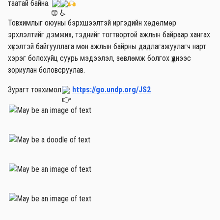
таатай байна.
Товхимлыг оюуны бэрхшээлтэй иргэдийн хөдөлмөр
эрхлэлтийг дэмжих, тэднийг тогтвортой ажлын байраар хангах
хүсэлтэй байгууллага мөн ажлын байрны дадлагажуулагч нарт
хэрэг болохуйц суурь мэдээлэл, зөвлөмж болгох үүднээс
зориулан боловсруулав.
Зурагт товхимол
https://go.undp.org/JS2