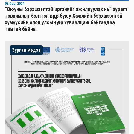
03 Dec, 2024
“Оюуны бэрхшээлтэй иргэнийг ажиллуулах нь” зурагт
товхимлыг бэлтгэн өнөөдөр буюу Хөгжлийн бэрхшээлтэй
хүмүүсийн олон улсын өдөр хуваалцаж байгаадаа
таатай байна.
Зурган мэдээ