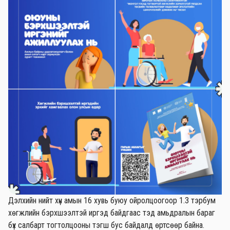
Дэлхийн нийт хүн амын 16 хувь буюу ойролцоогоор 1.3 тэрбум
хөгжлийн бэрхшээлтэй иргэд байдгаас тэд амьдралын бараг
бүх салбарт тогтолцооны тэгш бус байдалд өртсөөр байна.