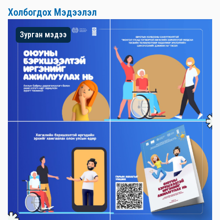
Холбогдох Мэдээлэл
Зурган мэдээ