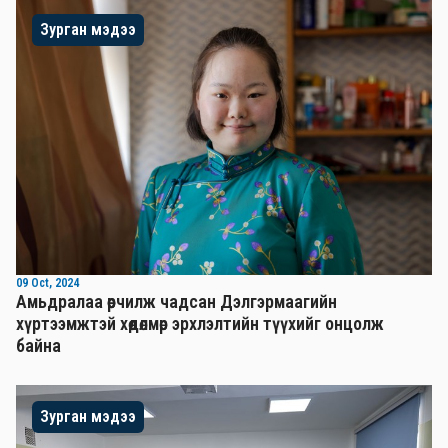
Зурган мэдээ
09 Oct, 2024
Амьдралаа өөрчилж чадсан Дэлгэрмаагийн
хүртээмжтэй хөдөлмөр эрхлэлтийн түүхийг онцолж
байна
Зурган мэдээ