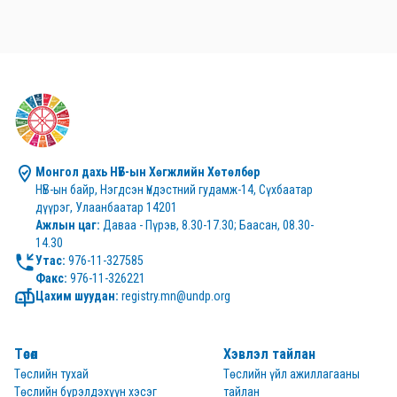
Монгол дахь НҮБ-ын Хөгжлийн Хөтөлбөр
НҮБ-ын байр, Нэгдсэн Үндэстний гудамж-14, Сүхбаатар 
дүүрэг, Улаанбаатар 14201
Ажлын цаг:
 Даваа - Пүрэв, 8.30-17.30; Баасан, 08.30-
14.30
Утас:
Факс:
 976-11-326221
Цахим шуудан:
 registry.mn@undp.org
Төсөл
Хэвлэл тайлан
Төслийн тухай
Төслийн үйл ажиллагааны
Төслийн бүрэлдэхүүн хэсэг
тайлан