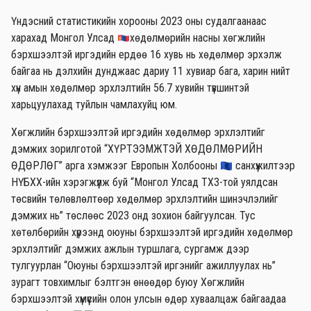
Үндэсний статистикийн хорооны 2023 оны судалгаанаас
харахад Монгол Улсад
хөдөлмөрийн насны хөгжлийн
бэрхшээлтэй иргэдийн ердөө 16 хувь нь хөдөлмөр эрхэлж
байгаа нь дэлхийн дунджаас дариу 11 хувиар бага, харин нийт
хүн амын хөдөлмөр эрхлэлтийн 56.7 хувийн түвшинтэй
харьцуулахад туйлын чамлахуйц юм.
Хөгжлийн бэрхшээлтэй иргэдийн хөдөлмөр эрхлэлтийг
дэмжих зорилготой “ХҮРТЭЭМЖТЭЙ ХӨДӨЛМӨРИЙН
ӨДӨРЛӨГ” арга хэмжээг Европын Холбооны
санхүүжилтээр
НҮБХХ-ийн хэрэгжүүлж буй “Монгол Улсад ТХЗ-той уялдсан
төсвийн төлөвлөлтөөр хөдөлмөр эрхлэлтийн шинэчлэлийг
дэмжих нь” төслөөс 2023 онд зохион байгуулсан. Тус
хөтөлбөрийн хүрээнд оюуны бэрхшээлтэй иргэдийн хөдөлмөр
эрхлэлтийг дэмжих ажлын туршлага, сургамж дээр
тулгуурлан “Оюуны бэрхшээлтэй иргэнийг ажиллуулах нь”
зурагт товхимлыг бэлтгэн өнөөдөр буюу Хөгжлийн
бэрхшээлтэй хүмүүсийн олон улсын өдөр хуваалцаж байгаадаа