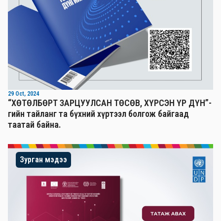
29 Oct, 2024
“ХӨТӨЛБӨРТ ЗАРЦУУЛСАН ТӨСӨВ, ХҮРСЭН ҮР ДҮН”-
гийн тайланг та бүхний хүртээл болгож байгаад
таатай байна.
Зурган мэдээ