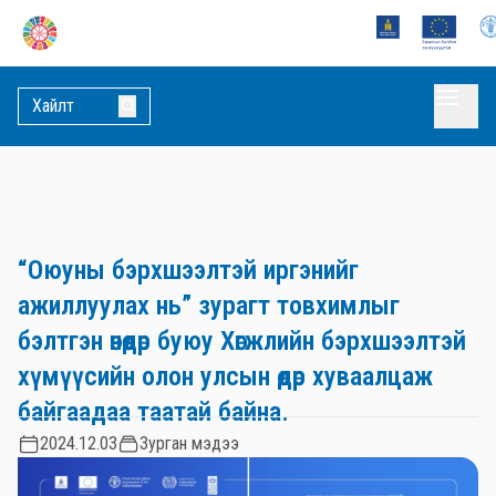
“Оюуны бэрхшээлтэй иргэнийг
ажиллуулах нь” зурагт товхимлыг
бэлтгэн өнөөдөр буюу Хөгжлийн бэрхшээлтэй
хүмүүсийн олон улсын өдөр хуваалцаж
байгаадаа таатай байна.
2024.12.03
Зурган мэдээ