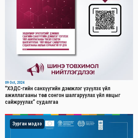
09 Oct, 2024
"ХЭДС-гийн санхүүгийн дэмжлэг үзүүлэх үйл
ажиллагааны төсөл сонгон шалгаруулах үйл явцыг
сайжруулах” судалгаа
Зурган мэдээ