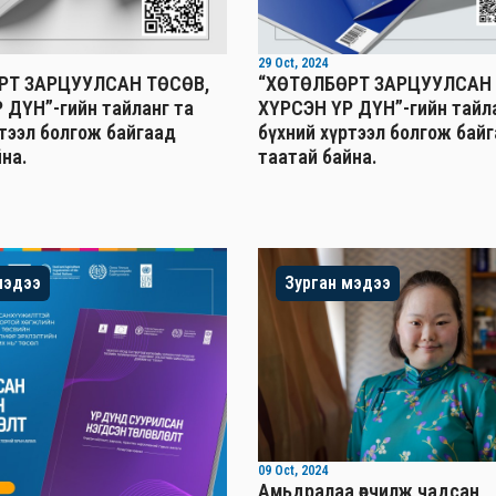
29 Oct, 2024
РТ ЗАРЦУУЛСАН ТӨСӨВ,
“ХӨТӨЛБӨРТ ЗАРЦУУЛСАН 
 ДҮН”-гийн тайланг та
ХҮРСЭН ҮР ДҮН”-гийн тайл
ртээл болгож байгаад
бүхний хүртээл болгож бай
на.
таатай байна.
мэдээ
Зурган мэдээ
09 Oct, 2024
Амьдралаа өөрчилж чадсан