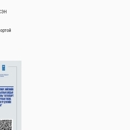
ДСЭН
вортой