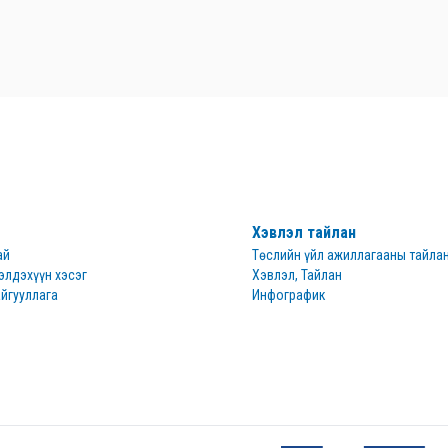
Хэвлэл тайлан
ай
Төслийн үйл ажиллагааны тайла
элдэхүүн хэсэг
Хэвлэл, Тайлан
йгууллага
Инфографик