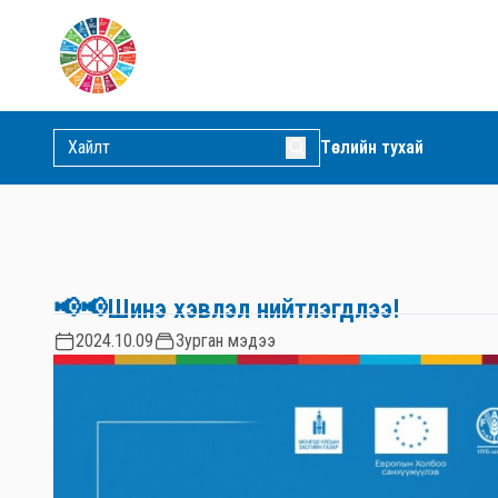
Төслийн тухай
📢📢Шинэ хэвлэл нийтлэгдлээ!
2024.10.09
Зурган мэдээ