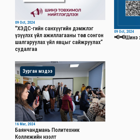
09 Oct, 2024
"ХЭДС-гийн санхүүгийн дэмжлэг
09 Oct, 2024
үзүүлэх үйл ажиллагааны төсөл сонгон
📢📢Шинэ 
шалгаруулах үйл явцыг сайжруулах”
судалгаа
Зурган мэдээ
16 Mar, 2024
Баянчандмань Политехник
Коллежийн нээлт