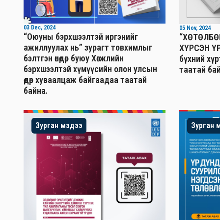
03 Dec, 2024
05 Nov, 2024
“Оюуны бэрхшээлтэй иргэнийг
“ХӨТӨЛБӨ
ажиллуулах нь” зурагт товхимлыг
ХҮРСЭН ҮР
бэлтгэн өнөөдөр буюу Хөгжлийн
бүхний хү
бэрхшээлтэй хүмүүсийн олон улсын
таатай бай
өдөр хуваалцаж байгаадаа таатай
байна.
Зурган мэдээ
Зурган 