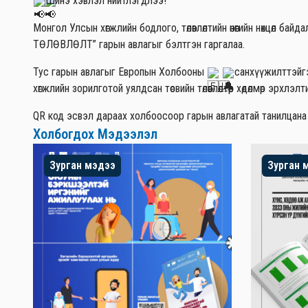
Шинэ хэвлэл нийтлэгдлээ!
Монгол Улсын хөгжлийн бодлого, төлөвлөлтийн өнөөгийн нөхцө
ТӨЛӨВЛӨЛТ” гарын авлагыг бэлтгэн гаргалаа.
Тус гарын авлагыг Европын Холбооны
санхүүжилттэйгэ
хөгжлийн зорилготой уялдсан төсвийн төлөвлөлтөөр хөдөлмөр эрх
QR код эсвэл дараах холбоосоор гарын авлагатай танилцана
Холбогдох Мэдээлэл
Зурган мэдээ
Зурган 