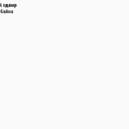
хөдөлмөр
 байна