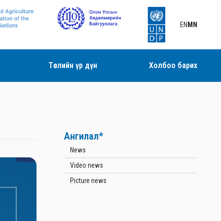
EN
MN
Төслийн үр дүн
Холбоо барих
Ангилал*
News
Video news
Picture news