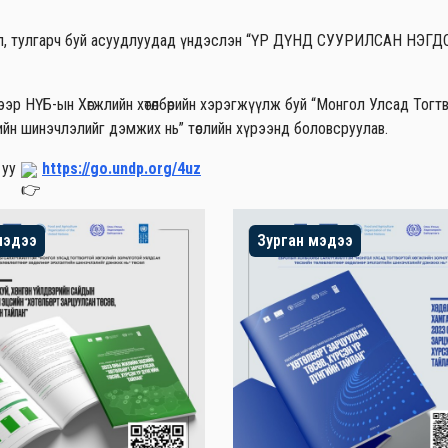
л байдал, тулгарч буй асуудлуудад үндэслэн “ҮР ДҮНД СУУРИЛСАН НЭГ
эр НҮБ-ын Хөгжлийн хөтөлбөрийн хэрэгжүүлж буй “Монгол Улсад Тогт
лэлтийн шинэчлэлийг дэмжих нь” төслийн хүрээнд боловсруулав.
 уу
https://go.undp.org/4uz
мэдээ
Зурган мэдээ