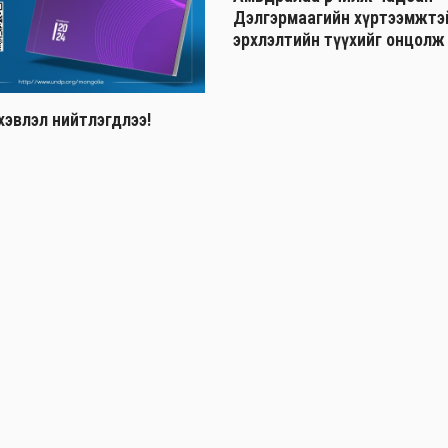
Дэлгэрмаагийн хүртээмжтэй 
эрхлэлтийн түүхийг онцолж
хэвлэл нийтлэгдлээ!