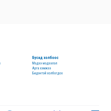
Бусад холбоос
н
Мэдээ мэдээлэл
Арга хэмжээ
Бидэнтэй холбогдох