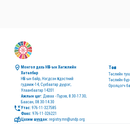
Монгол дахь НҮБ-ын Хөгжлийн 
Төсөл
Хөтөлбөр
Төслийн тух
НҮБ-ын байр, Нэгдсэн Үндэстний 
Төслийн бүр
гудамж-14, Сүхбаатар дүүрэг, 
Оролцогч ба
Улаанбаатар 14201
Ажлын цаг:
 Даваа - Пүрэв, 8.30-17.30; 
Баасан, 08.30-14.30
Утас:
Факс:
 976-11-326221
Цахим шуудан:
 registry.mn@undp.org