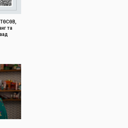
ТӨСӨВ,
анг та
гаад