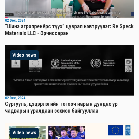
02 Dec, 2024
“Шинэ агропренёрс түүх” цуврал нэвтрүүлэг: Re Speck
Materials LLC - Эрчиссаран
Video news
02 Dec, 2024
Сургууль, цэцэрлэгийн тогооч нарын дундах ур
чадварын уралдаан зохион байгууллаа
Video news