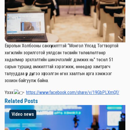
Европын Холбооны санхүүжилттэй “Монгол Улсад Тогтвортой
хөгжлийн зорилготой уялдсан төсвийн төлөвлөлтөөр
хөдөлмөр эрхлэлтийн шинэчлэлийг дэмжих нь” төсөл 51
сарын туршид амжилттай хэрэгжиж, өнөөдөр хамтрагч
талууддаа үр дүнгээ хүлээлгэн өгөх хаалтын арга хэмжээг
зохион байгуулж байна.
Үзэх
https://www.facebook.com/share/v/19GbPLXmQf/
Related Posts
Video news