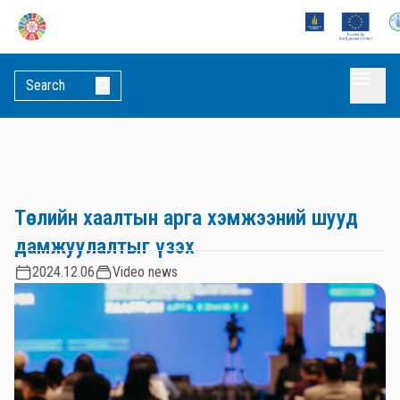
Төслийн хаалтын арга хэмжээний шууд
дамжуулалтыг үзэх
2024.12.06
Video news