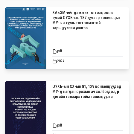
ХАБЭМ-ийг дэмжих тогтолцооны
тухай ОУХБ-ын 187 дугаар конвенцыг
МУ-ын хууль тогтоомжтой
харьцуулсан үнэлгээ
pdf
2024
ОУХБ-ын ХХ-ын 81, 129 конвенцуудад
МУ-д нэгдэн орохын ач холбогдол, үр
дүнгийн талаарх тойм танилцуулга
pdf