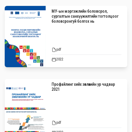
МУ-ын мэргэжлийн боловсрол,
сургалтын санхүүжилтийн тогтолцоог
боловсронгуй болгох нь
pdf
2022
Профайлинг хийх зөвлөхийн ур чадвар
2021
pdf