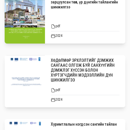
зарцуулсан төсөв, үр дүнгийн тайлангийн
шинжилгээ
pdf
2024
ХӨДӨЛМӨР ЭРХЛЭЛТИЙГ ДЭМЖИХ
САНГААС ОЛГОЖ БУЙ САНХҮҮГИЙН
ДЭМЖЛЭГ ХҮССЭН БОЛОН
ХҮРТЭГЧДИЙН МЭДЭЭЛЛИЙН ДҮН
ШИНЖИЛГЭЭ
pdf
2024
Хуримтлалын нэгдсэн сангийн тайлан