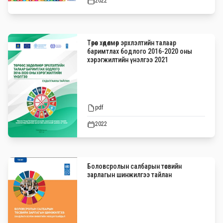
2022
Төрөөс хөдөлмөр эрхлэлтийн талаар
баримтлах бодлого 2016-2020 оны
хэрэгжилтийн үнэлгээ 2021
pdf
2022
Боловсролын салбарын төсвийн
зарлагын шинжилгээ тайлан