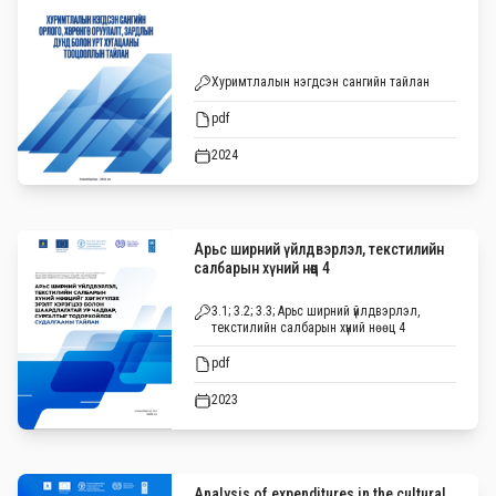
Хуримтлалын нэгдсэн сангийн тайлан
pdf
2024
Арьс ширний үйлдвэрлэл, текстилийн
салбарын хүний нөөц 4
3.1; 3.2; 3.3; Арьс ширний үйлдвэрлэл,
текстилийн салбарын хүний нөөц 4
pdf
2023
Analysis of expenditures in the cultural