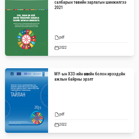
салбарын төсвийн зарлагын шинжилгээ
2021
pdf
2022
МУ-ын ХЗЗ-ийн өнөөгийн болон ирээдүйн
ажлын байрны эрэлт
pdf
2022