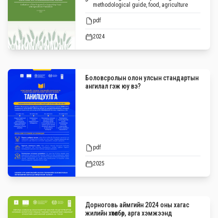
methodological guide, food, agriculture
pdf
2024
Боловсролын олон улсын стандартын
ангилал гэж юу вэ?
pdf
2025
Дорноговь аймгийн 2024 оны хагас
жилийн хөтөлбөр, арга хэмжээнд