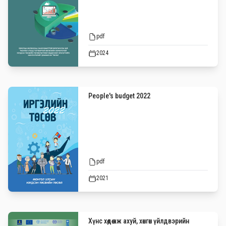
pdf
2024
People's budget 2022
pdf
2021
Хүнс хөдөө аж ахуй, хөнгөн үйлдвэрийн