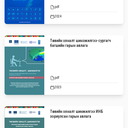
pdf
2024
Төсвийн хяналт шинэжилгээ-сургагч
багшийн гарын авлага
pdf
2023
Төсвийн хяналт шинжилгээ ИНБ
зориулсан гарын авлага