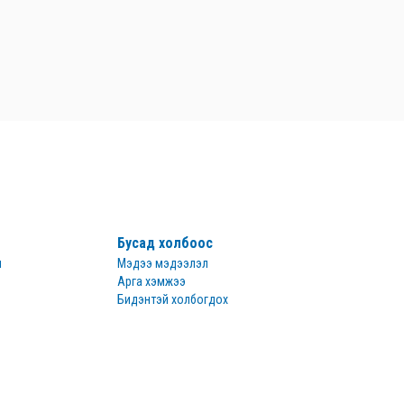
Бусад холбоос
н
Мэдээ мэдээлэл
Арга хэмжээ
Бидэнтэй холбогдох