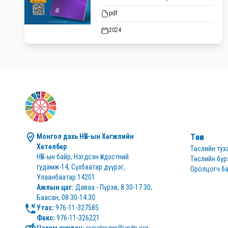
pdf
2024
Монгол дахь НҮБ-ын Хөгжлийн 
Төсөл
Хөтөлбөр
Төслийн тух
НҮБ-ын байр, Нэгдсэн Үндэстний 
Төслийн бүр
гудамж-14, Сүхбаатар дүүрэг, 
Оролцогч ба
Улаанбаатар 14201
Ажлын цаг:
 Даваа - Пүрэв, 8.30-17.30; 
Баасан, 08.30-14.30
Утас:
Факс:
 976-11-326221