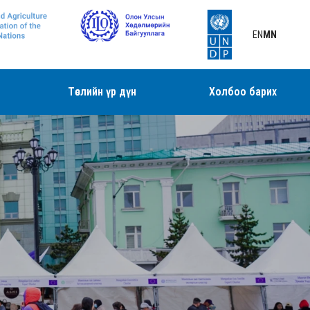
EN
MN
Төслийн үр дүн
Холбоо барих