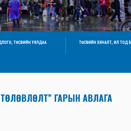
ДЛОГО, ТӨСВИЙН УЯЛДАА
ТӨСВИЙН ХЯНАЛТ, ИЛ ТОД 
Н ТӨЛӨВЛӨЛТ” ГАРЫН АВЛАГА