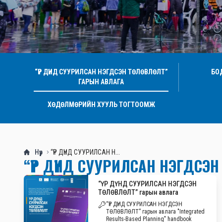
“ҮР ДҮНД СУУРИЛСАН НЭГДСЭН ТӨЛӨВЛӨЛТ”
БО
ГАРЫН АВЛАГА
ХӨДӨЛМӨРИЙН ХУУЛЬ ТОГТООМЖ
Нүүр
“ҮР ДҮНД СУУРИЛСАН Н...
“ҮР ДҮНД СУУРИЛСАН НЭГДСЭ
“ҮР ДҮНД СУУРИЛСАН НЭГДСЭН
ТӨЛӨВЛӨЛТ” гарын авлага
“ҮР ДҮНД СУУРИЛСАН НЭГДСЭН
ТӨЛӨВЛӨЛТ” гарын авлага "Integrated
Results-Based Planning" handbook