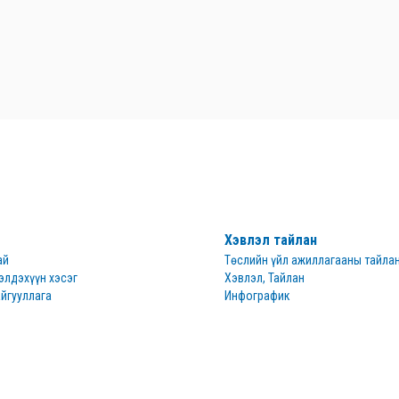
Хэвлэл тайлан
ай
Төслийн үйл ажиллагааны тайла
элдэхүүн хэсэг
Хэвлэл, Тайлан
йгууллага
Инфографик