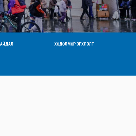
БАЙДАЛ
ХӨДӨЛМӨР ЭРХЛЭЛТ